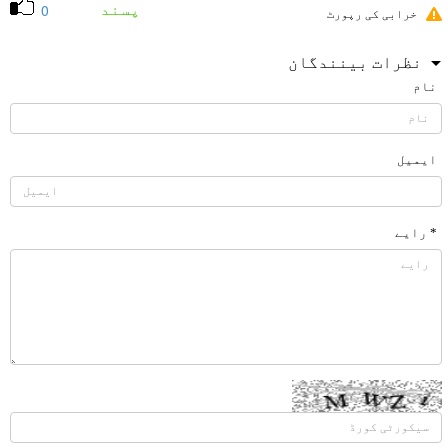
پسند
0
خرابی کی رپورٹ
نظرات بینندگان
نام
ایمیل
* رایے