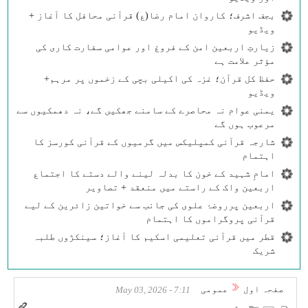
بجف اشرف؛ کاروان امام رضا(ع) قرآنی محافل کا آغاز +
ویڈیو
زیارتِ اربعین امن کے فروغ اور عوامی سفارت کاری کی
مؤثر علامت ہے
حفظ کل قرآن؛ غزہ کی اکیلی بچی کے زخموں پر مرہم+
ویڈیو
یمنی عوام نہ محاصرے کے سامنے جھکیں گے، نہ دھمکیوں سے
مرعوب ہوں گے
شارجہ قرآنی کمپلیکس میں گرمیوں کے قرآنی کورسز کا
اہتمام
امامِ شہید کے خون کا بدلہ لینے والے دستے کا اجتماع
اربعین واک کے راستے میں منعقد + تصاویر
اربعین پرروضۂ علوی کی جانب سے خواتین زائرین کے لیے
قرآنی پروگراموں کا اہتمام
قطر میں قرآنی تعلیمی اسکیم کا آغاز؛ سینکڑوں طلبہ
شریک
صفحہ اول
عمومی
7:11 - May 03, 2026