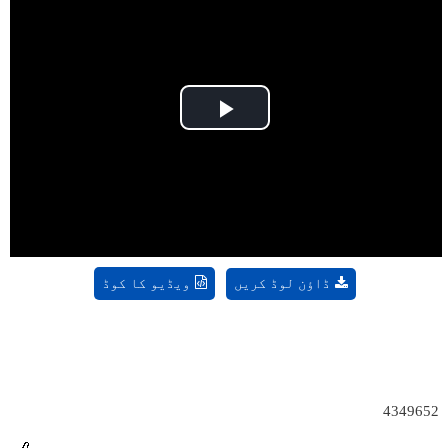
Play
Video
ڈاؤن لوڈ کریں
ویڈیو کا کوڈ
4349652