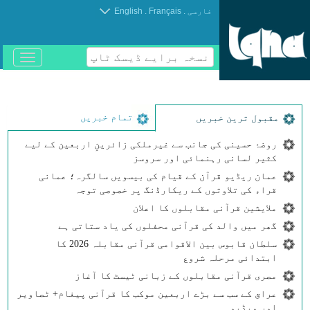
.
.
فارسی
Français
English
نسخہ برایے ڈیسک ٹاپ
باز
و
بسته
کردن
منو
تمام خبریں
مقبول ترین خبریں
روضۂ حسینی کی جانب سے غیرملکی زائرینِ اربعین کے لیے
کثیر لسانی رہنمائی اور سروسز
عمان ریڈیو قرآن کے قیام کی بیسویں سالگرہ؛ عمانی
قراء کی تلاوتوں کے ریکارڈنگ پر خصوصی توجہ
ملایشین قرآنی مقابلوں کا اعلان
گھر میں والد کی قرآنی محفلوں کی یاد ستاتی ہے
سلطان قابوس بین الاقوامی قرآنی مقابلہ 2026 کا
ابتدائی مرحلہ شروع
مصری قرآنی مقابلوں کے زبانی ٹیسٹ کا آغاز
عراق کے سب سے بڑے اربعین موکب کا قرآنی پیغام+ ٹصاویر
اور ویڈیو