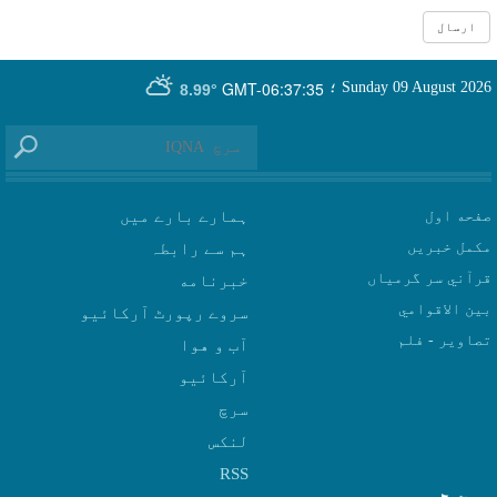
GMT-06:37:35
Sunday 09 August 2026
؛
8.99°
صفحه اول
ہمارے بارے میں
مکمل خبریں
ہم سے رابطہ
قرآني سر گرمياں
بين الاقوامي
سروے رپورٹ آرکائیو
تصاوير - فلم
آب و هوا
سرچ
لنکس
RSS