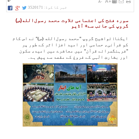
خبر کا کوڈ:
3520171
سوره فتح کی اجتماعی تلاوت محمد رسول‌الله(ص)
گروپ کی جانب سے+ آڈیو
ایکنا: تواشیح گروپ "محمد رسول‌الله (ص)" نے اس کام
کو قرآنی، حماسی اور امید افزا اثر کے طور پر
"فرہنگسرائے قرآن" میں معاشرے میں امید، سکون
اور بشارتِ الٰہی کے فروغ کے مقصد سے پیش ہے۔