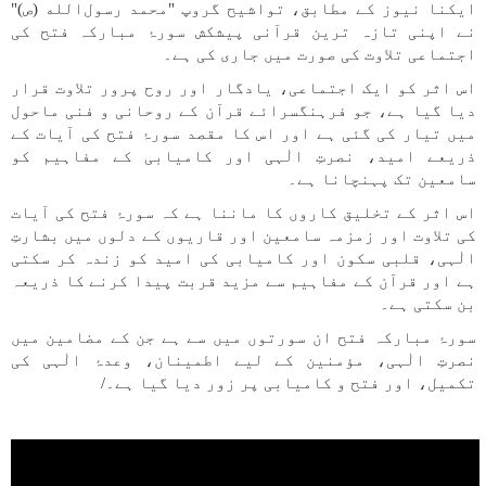
ایکنا نیوز کے مطابق، تواشیح گروپ "محمد رسول‌الله (ص)"
نے اپنی تازہ ترین قرآنی پیشکش سورۂ مبارکہ فتح کی
اجتماعی تلاوت کی صورت میں جاری کی ہے۔
اس اثر کو ایک اجتماعی، یادگار اور روح پرور تلاوت قرار
دیا گیا ہے، جو فرہنگسرائے قرآن کے روحانی و فنی ماحول
میں تیار کی گئی ہے اور اس کا مقصد سورۂ فتح کی آیات کے
ذریعے امید، نصرتِ الٰہی اور کامیابی کے مفاہیم کو
سامعین تک پہنچانا ہے۔
اس اثر کے تخلیق کاروں کا ماننا ہے کہ سورۂ فتح کی آیات
کی تلاوت اور زمزمہ سامعین اور قاریوں کے دلوں میں بشارتِ
الٰہی، قلبی سکون اور کامیابی کی امید کو زندہ کر سکتی
ہے اور قرآن کے مفاہیم سے مزید قربت پیدا کرنے کا ذریعہ
بن سکتی ہے۔
سورۂ مبارکہ فتح ان سورتوں میں سے ہے جن کے مضامین میں
نصرتِ الٰہی، مؤمنین کے لیے اطمینان، وعدۂ الٰہی کی
تکمیل، اور فتح و کامیابی پر زور دیا گیا ہے۔/