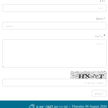
نام
ایمیل
* رایے
GMT-02:11:32
Thursday 06 August 2026
؛
8.99°