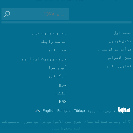
صفحه اول
ہمارے بارے میں
مکمل خبریں
ہم سے رابطہ
قرآني سر گرمياں
بين الاقوامي
سروے رپورٹ آرکائیو
تصاوير - فلم
آب و هوا
سرچ
لنکس
RSS
.
.
.
.
فارسی
العربیة
Türkçe
Français
English
©
اس ویب سائیٹ کے تمام حقوق بین الاقوامی قرآنی نیوز ایجنسی کے
لیے محفوظ ہیں