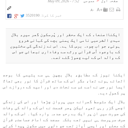
صفحہ اول
عمومی
7:52 - May 09, 2026
خبر کا کوڈ:
3520190
ایکنا: صنعاء کے ایک محقر اور پُرسکون گھر میں، بلال
مہدی الشرعبی نامی ایک یمنی بچے کی کہانی شروع
ہوئی، جو اب چودہ برس کا ہے۔ اس نے زندگی کی سختیوں
کے باوجود اُس قرآنی ورثے سے وفاداری نبھائی جو اس
کے والد اس کے لیے چھوڑ گئے تھے۔
ایکنا نیوز کے مطابق، بلال بچپن ہی سے یتیمی کا بوجھ
اٹھائے ہوئے تھا، مگر اس کے ساتھ قرآن کا نور بھی تھا؛
ایسا نور جس نے اسے غم سے نجات دی اور امید کے دروازے اس
پر کھول دیے۔
بلال ایک متوسط گھرانے میں پروان چڑھا اور اس کی زندگی
اچھی گزر رہی تھی، لیکن پھر قسمت نے اس کے والد کی وفات
کی صورت میں ان پر ایک بے رحم صدمہ وارد کیا۔ اس کے والد
صرف سرپرست ہی نہیں تھے بلکہ مسجد کے امام جماعت، قرآن
کے معلم اور ایسی آواز تھے جو دلوں میں سکون پیدا کرتی