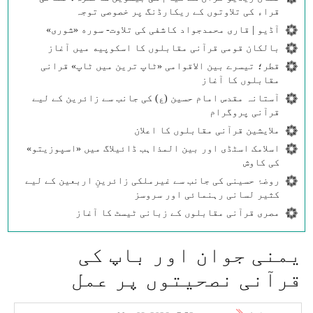
قراء کی تلاوتوں کے ریکارڈنگ پر خصوصی توجہ
آڈیو | قاری محمدجواد کاشفی کی تلاوت- سوره‌‌ «شوری»
بالکان قومی قرآنی مقابلوں کا اسکوپیه میں آغاز
قطر؛ تیسرے بین الاقوامی «ٹاپ ترین میں ٹاپ» قرانی
مقابلوں کا آغاز
آستانہ مقدس امام حسین (ع) کی جانب سے زائرین کے لیے
قرآنی پروگرام
ملایشین قرآنی مقابلوں کا اعلان
اسلامک اسٹڈی اور بین المذاہب ڈائیلاگ میں «اسپوزیتو»
کی کاوش
روضۂ حسینی کی جانب سے غیرملکی زائرینِ اربعین کے لیے
کثیر لسانی رہنمائی اور سروسز
مصری قرآنی مقابلوں کے زبانی ٹیسٹ کا آغاز
یمنی جوان اور باپ کی
قرآنی نصحیتوں پر عمل