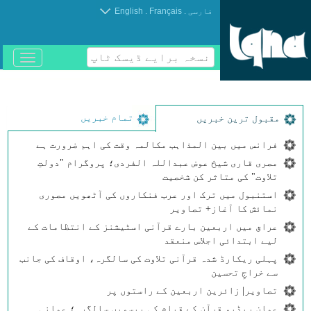
.
.
فارسی
Français
English
نسخہ برایے ڈیسک ٹاپ
باز
و
بسته
کردن
منو
تمام خبریں
مقبول ترین خبریں
فرانس میں بین المذاہب مکالمہ وقت کی اہم ضرورت ہے
مصری قاری شیخ عوض عبداللہ الفردی؛ پروگرام "دولتِ
تلاوت" کی متاثر کن شخصیت
استنبول میں ترک اور عرب فنکاروں کی آٹھویں مصوری
نمائش کا آغاز+ تصاویر
عراق میں اربعین بارے قرآنی اسٹیشنز کے انتظامات کے
لیے ابتدائی اجلاس منعقد
پہلی ریکارڈ شدہ قرآنی تلاوت کی سالگرہ، اوقاف کی جانب
سے خراجِ تحسین
تصاویر| زائرین اربعین کے راستوں پر
عمان ریڈیو قرآن کے قیام کی بیسویں سالگرہ؛ عمانی