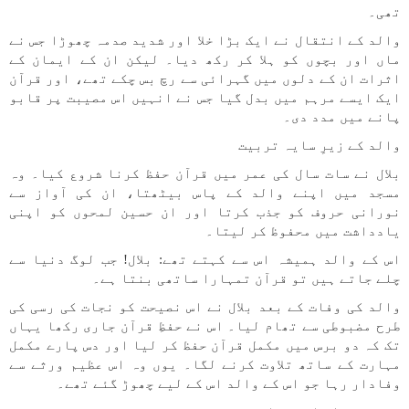
تھی۔
والد کے انتقال نے ایک بڑا خلا اور شدید صدمہ چھوڑا جس نے
ماں اور بچوں کو ہلا کر رکھ دیا۔ لیکن ان کے ایمان کے
اثرات ان کے دلوں میں گہرائی سے رچ بس چکے تھے، اور قرآن
ایک ایسے مرہم میں بدل گیا جس نے انہیں اس مصیبت پر قابو
پانے میں مدد دی۔
والد کے زیرِ سایہ تربیت
بلال نے سات سال کی عمر میں قرآن حفظ کرنا شروع کیا۔ وہ
مسجد میں اپنے والد کے پاس بیٹھتا، ان کی آواز سے
نورانی حروف کو جذب کرتا اور ان حسین لمحوں کو اپنی
یادداشت میں محفوظ کر لیتا۔
اس کے والد ہمیشہ اس سے کہتے تھے: بلال! جب لوگ دنیا سے
چلے جاتے ہیں تو قرآن تمہارا ساتھی بنتا ہے۔
والد کی وفات کے بعد بلال نے اس نصیحت کو نجات کی رسی کی
طرح مضبوطی سے تھام لیا۔ اس نے حفظِ قرآن جاری رکھا یہاں
تک کہ دو برس میں مکمل قرآن حفظ کر لیا اور دس پارے مکمل
مہارت کے ساتھ تلاوت کرنے لگا۔ یوں وہ اس عظیم ورثے سے
وفادار رہا جو اس کے والد اس کے لیے چھوڑ گئے تھے۔