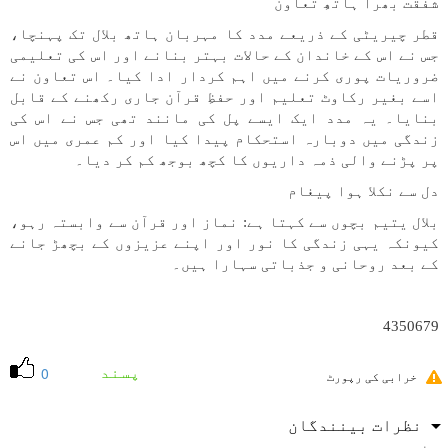
شفقت بھرا ہاتھِ تعاون
قطر چیریٹی کے ذریعے مدد کا مہربان ہاتھ بلال تک پہنچا،
جس نے اس کے خاندان کے حالات بہتر بنانے اور اس کی تعلیمی
ضروریات پوری کرنے میں اہم کردار ادا کیا۔ اس تعاون نے
اسے بغیر رکاوٹ تعلیم اور حفظِ قرآن جاری رکھنے کے قابل
بنایا۔ یہ مدد ایک ایسے پل کی مانند تھی جس نے اس کی
زندگی میں دوبارہ استحکام پیدا کیا اور کم عمری میں اس
پر پڑنے والی ذمہ داریوں کا کچھ بوجھ کم کر دیا۔
دل سے نکلا ہوا پیغام
بلال یتیم بچوں سے کہتا ہے: نماز اور قرآن سے وابستہ رہو،
کیونکہ یہی زندگی کا نور اور اپنے عزیزوں کے بچھڑ جانے
کے بعد روحانی و جذباتی سہارا ہیں۔
4350679
پسند
0
خرابی کی رپورٹ
نظرات بینندگان