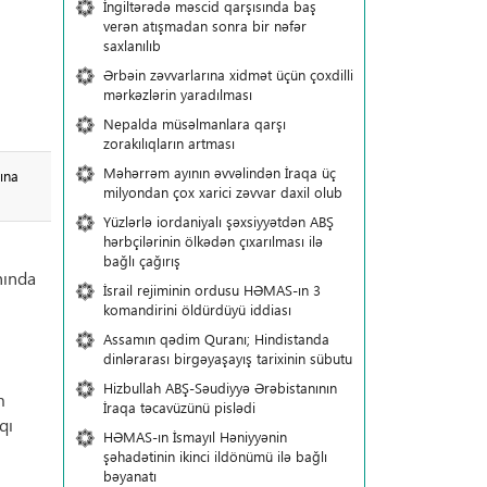
İngiltərədə məscid qarşısında baş
verən atışmadan sonra bir nəfər
saxlanılıb
Ərbəin zəvvarlarına xidmət üçün çoxdilli
mərkəzlərin yaradılması
Nepalda müsəlmanlara qarşı
zorakılıqların artması
Məhərrəm ayının əvvəlindən İraqa üç
ına
milyondan çox xarici zəvvar daxil olub
Yüzlərlə iordaniyalı şəxsiyyətdən ABŞ
hərbçilərinin ölkədən çıxarılması ilə
bağlı çağırış
nında
İsrail rejiminin ordusu HƏMAS-ın 3
komandirini öldürdüyü iddiası
Assamın qədim Quranı; Hindistanda
dinlərarası birgəyaşayış tarixinin sübutu
Hizbullah ABŞ-Səudiyyə Ərəbistanının
m
İraqa təcavüzünü pislədi
qı
HƏMAS-ın İsmayıl Həniyyənin
şəhadətinin ikinci ildönümü ilə bağlı
bəyanatı