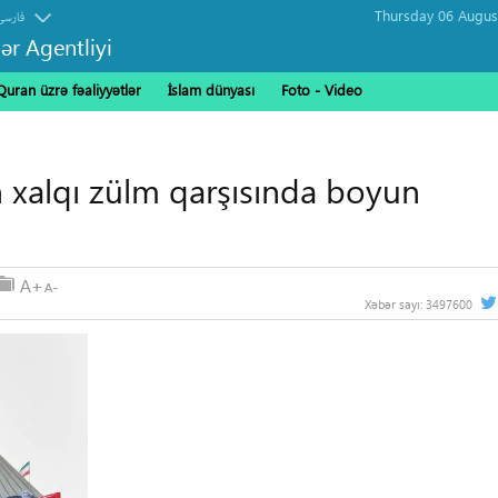
فارسی
ər Agentliyi
Quran üzrə fəaliyyətlər
İslam dünyası
Foto - Video
n xalqı zülm qarşısında boyun
Xəbər sayı:
3497600