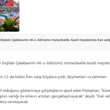
 İnqilabı Qələbəsinin 46-cı ildönümü münasibətilə Azadi meydanında İran xalq
am İnqilabı Qələbəsinin 46-cı ildönümü münasibətilə Azadi meyda
lın 11-də bütün İran xalqı küçələrə çıxıb, düşmənləri və zalımları
əif olduğunu göstərməyə çalışdıqlarını qeyd edən Pezeşkian, “İsla
qının varlığı ilə onların arzuları gerçəkləşməyəcək” deyib. “İran xal
əticə verməyəcək.