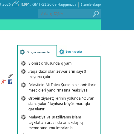
|
, Thursday 06 August 2026
GMT-21:20:09
8.99°
Haqqımızda
Bizimlə əlaqə
Son xəbərlər
Ən çox oxunanlar
Sionist ordusunda qiyam
İraqa daxil olan zəvvarların sayı 3
milyona çatır
Fələstinin Ali Fətva Şurasının sionistlərin
məscidləri yandırmasına reaksiyası
Ərbəin ziyarətçilərinin yolunda "Quran
stansiyaları" layihəsi böyük maraqla
qarşılanır
Malayziya və Braziliyanın İslam
təşkilatları arasında əməkdaşlıq
memorandumu imzalanıb