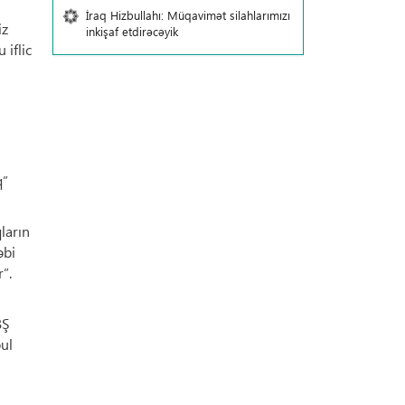
İraq Hizbullahı: Müqavimət silahlarımızı
iz
inkişaf etdirəcəyik
 iflic
q”
ların
əbi
”.
BŞ
ul