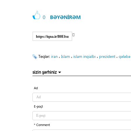
0
BƏYƏNİRƏM
https://iqna.ir/B0Efsu
Teqlər:
،
،
،
،
iran
İslam
islam inqialbı
prezident
qələbə
sizin şərhiniz
Ad
E-poçt
* Comment