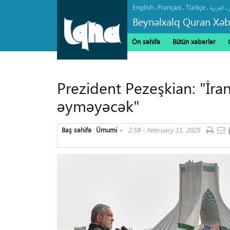
English
Français
Türkçe
.
.
.
.
العربیة
Beynəlxalq Quran Xəb
Ön səhifə
Bütün xəbərlər
Prezident Pezeşkian: "İra
əyməyəcək"
Baş səhifə
Ümumi
2:58 - February 11, 2025
»