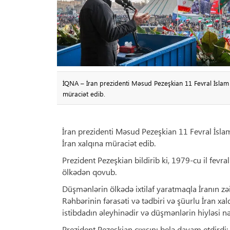
İQNA – İran prezidenti Məsud Pezeşkian 11 Fevral İslam
müraciət edib.
İran prezidenti Məsud Pezeşkian 11 Fevral İsl
İran xalqına müraciət edib.
Prezident Pezeşkian bildirib ki, 1979-cu il fevra
ölkədən qovub.
Düşmənlərin ölkədə ixtilaf yaratmaqla İranın z
Rəhbərinin fərasəti və tədbiri və şüurlu İran xal
istibdadın əleyhinədir və düşmənlərin hiyləsi n
Prezident Pezeşkian çıxışını belə davam etdirdi: