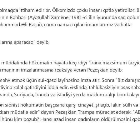
olmaqda ittiham edirlər. Ölkəmizdə çoxlu insanı qətlə yetirdilər. B
bının Rəhbəri (Ayətullah Xamenei 1981-ci ilin iyununda sağ qolunu
Məhəmməd Əli Rəcai), cümə namazı qılan imamlarımız və hətta
larına aparacaq” deyib.
k müddətində hökumətin həyata keçirdiyi “İrana maksimum təzyi
fərmanının imzalanmasına reaksiya verən Pezeşkian deyib:
əhv etmək üçün sui-qəsd layihəsinə imza atır. Sonra “Biz danışıq
iyinə xələl gətirdiyini iddia edir. Əslində, təhlükəsizliyin əsas səb
Livanda, Suriyada, İranda və istədiyi yerdə məzlum xalqı bombalayır
ionist hökumətin başçısına qarşı cinayət işi açıb, lakin sülh və
tkarı müdafiə edir” deyən Pezeşkian Trampa müraciət edərək, “A
ülhünü kim pozub? Hansı azad insan qadınların öldürülməsini qəb