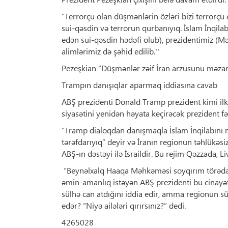
“Terrorçu olan düşmənlərin özləri bizi terrorçu 
sui-qəsdin və terrorun qurbanıyıq. İslam İnqila
edən sui-qəsdin hədəfi olub), prezidentimiz (
alimlərimiz də şəhid edilib.''
Pezeşkian “Düşmənlər zəif İran arzusunu məzar
Trampın danışıqlar aparmaq iddiasına cavab
ABŞ prezidenti Donald Tramp prezident kimi il
siyasətini yenidən həyata keçirəcək prezident 
“Tramp dialoqdan danışmaqla İslam İnqilabını m
tərəfdarıyıq” deyir və İranın regionun təhlükəsizl
ABŞ-ın dəstəyi ilə İsraildir. Bu rejim Qəzzada, 
“Beynəlxalq Haaqa Məhkəməsi soyqırım törədən s
əmin-amanlıq istəyən ABŞ prezidenti bu cinayə
sülhə can atdığını iddia edir, amma regionun s
edər? “Niyə ailələri qırırsınız?” dedi.
4265028