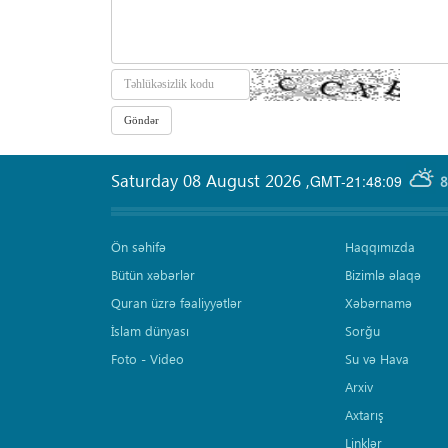
Saturday 08 August 2026
,
GMT-21:48:09
8
Ön səhifə
Haqqımızda
Bütün xəbərlər
Bizimlə əlaqə
Quran üzrə fəaliyyətlər
Xəbərnamə
İslam dünyası
Sorğu
Foto - Video
Su və Hava
Arxiv
Axtarış
Linklər