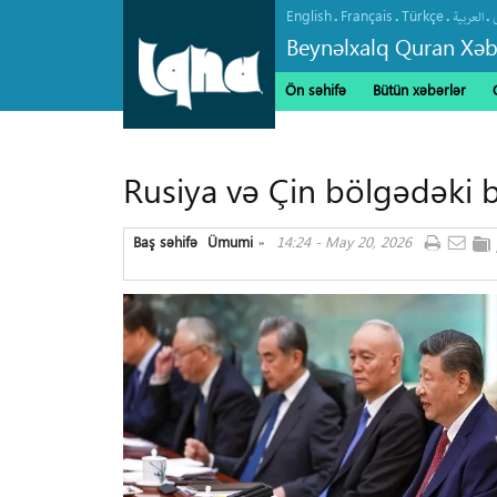
English
Français
Türkçe
.
.
.
.
العربیة
Beynəlxalq Quran Xəb
Ön səhifə
Bütün xəbərlər
Rusiya və Çin bölgədəki b
Baş səhifə
Ümumi
14:24 - May 20, 2026
»