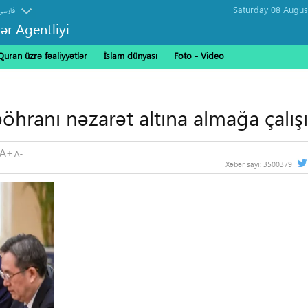
فارسی
ər Agentliyi
Quran üzrə fəaliyyətlər
İslam dünyası
Foto - Video
öhranı nəzarət altına almağa çalışı
Xəbər sayı:
3500379