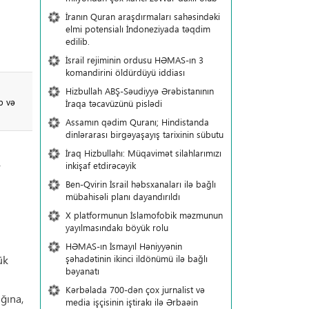
İranın Quran araşdırmaları sahəsindəki
elmi potensialı İndoneziyada təqdim
edilib.
İsrail rejiminin ordusu HƏMAS-ın 3
komandirini öldürdüyü iddiası
Hizbullah ABŞ-Səudiyyə Ərəbistanının
b və
İraqa təcavüzünü pislədi
Assamın qədim Quranı; Hindistanda
dinlərarası birgəyaşayış tarixinin sübutu
İraq Hizbullahı: Müqavimət silahlarımızı
inkişaf etdirəcəyik
r
Ben-Qvirin İsrail həbsxanaları ilə bağlı
mübahisəli planı dayandırıldı
X platformunun İslamofobik məzmunun
yayılmasındakı böyük rolu
HƏMAS-ın İsmayıl Həniyyənin
şəhadətinin ikinci ildönümü ilə bağlı
ük
bəyanatı
Kərbəlada 700-dən çox jurnalist və
ığına,
media işçisinin iştirakı ilə Ərbaəin