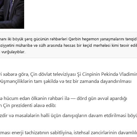
amanı iki böyük şərq gücünün rəhbərləri Qərbin hegemon yanaşmalarını tənqid
əziyyətini müharibə və sülh arasında həssas bir keçid mərhələsi kimi təsvir edi
 vurğulayıblar.
 xəbərə görə, Çin dövlət televiziyası Şi Cinpinin Pekində Vladimi
Düşmənçiliklərin tam şəkildə və tez bir zamanda dayandırılması
ə hücum edən ölkənin rəhbəri ilə — dörd gün əvvəl apardığı
n Çin prezidenti əlavə edib:
ir və məsələlərin həlli üçün danışıqların davam etdirilməsi böy
ası enerji təchizatının sabitliyinə, istehsal zəncirlərinin davamlıl