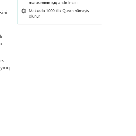
mərasiminin işıqlandırılması
Məkkədə 1000 illik Quran nümayiş
sini
olunur
ək
na
ars
yırıq