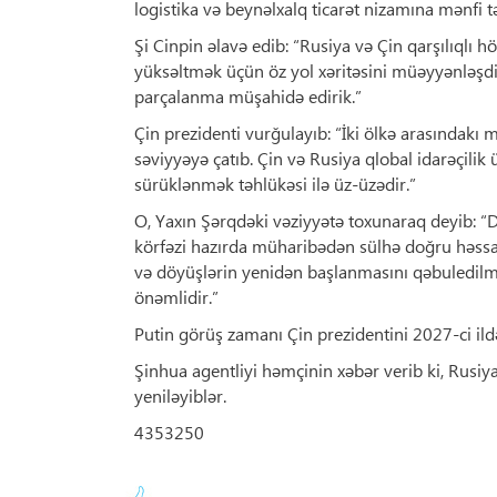
logistika və beynəlxalq ticarət nizamına mənfi 
Şi Cinpin əlavə edib: “Rusiya və Çin qarşılıqlı 
yüksəltmək üçün öz yol xəritəsini müəyyənləşdi
parçalanma müşahidə edirik.”
Çin prezidenti vurğulayıb: “İki ölkə arasındakı 
səviyyəyə çatıb. Çin və Rusiya qlobal idarəçili
sürüklənmək təhlükəsi ilə üz-üzədir.”
O, Yaxın Şərqdəki vəziyyətə toxunaraq deyib: “D
körfəzi hazırda müharibədən sülhə doğru həssas 
və döyüşlərin yenidən başlanmasını qəbuledilmə
önəmlidir.”
Putin görüş zamanı Çin prezidentini 2027-ci ild
Şinhua agentliyi həmçinin xəbər verib ki, Rusi
yeniləyiblər.
4353250