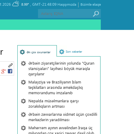
|
, Saturday 08 August 2026
GMT-21:48:09
8.99°
Haqqımızda
Bizimlə əlaqə
r
Son xəbərlər
Ən çox oxunanlar
Ərbəin ziyarətçilərinin yolunda "Quran
stansiyaları" layihəsi böyük maraqla
qarşılanır
Malayziya və Braziliyanın İslam
təşkilatları arasında əməkdaşlıq
memorandumu imzalanıb
Nepalda müsəlmanlara qarşı
zorakılıqların artması
Ərbəin zəvvarlarına xidmət üçün çoxdilli
mərkəzlərin yaradılması
Məhərrəm ayının əvvəlindən İraqa üç
milyondan çox xarici zəvvar daxil olub