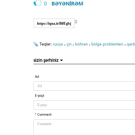
0
BƏYƏNİRƏM
https://iqna.ir/B0Egbj
Teqlər:
،
،
،
،
rusiya
çin
böhran
bölgə probləmləri
qər
sizin şərhiniz
Ad
E-poçt
* Comment