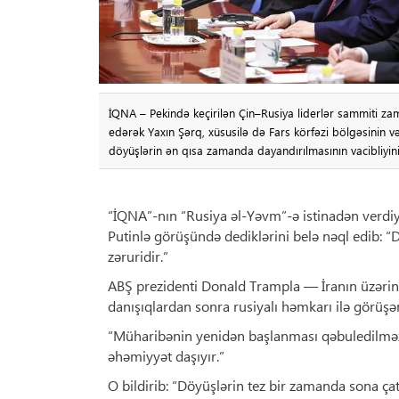
İQNA – Pekində keçirilən Çin–Rusiya liderlər sammiti z
edərək Yaxın Şərq, xüsusilə də Fars körfəzi bölgəsinin v
döyüşlərin ən qısa zamanda dayandırılmasının vacibliyini
“İQNA”-nın “Rusiya əl-Yəvm”-ə istinadən verdiyi
Putinlə görüşündə dediklərini belə nəql edib: “
zəruridir.”
ABŞ prezidenti Donald Trampla — İranın üzərin
danışıqlardan sonra rusiyalı həmkarı ilə görüşə
“Müharibənin yenidən başlanması qəbuledilməzd
əhəmiyyət daşıyır.”
O bildirib: “Döyüşlərin tez bir zamanda sona çatm