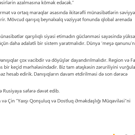
təsirlərin azalmasına kömək edəcək.”
hörmət və ortaq maraqlar əsasında ikitərəfli münasibətlərin səviyyə
rir. Mövcud qarışıq beynəlxalq vəziyyət fonunda qlobal arenada
münasibətlər qarşılıqlı siyasi etimadın güclənməsi sayəsində yüks
k üçün daha ədalətli bir sistem yaratmalıdır. Dünya ‘meşə qanunu’
anışıqlar çox vacibdir və döyüşlər dayandırılmalıdır. Region və F
bir keçid mərhələsindədir. Biz tam atəşkəsin zəruriliyini vurğula
z hesab edirik. Danışıqların davam etdirilməsi də son dərəcə
ə Rusiyaya səfərə dəvət edib.
ya və Çin “Yaxşı Qonşuluq və Dostluq Əməkdaşlığı Müqaviləsi”ni