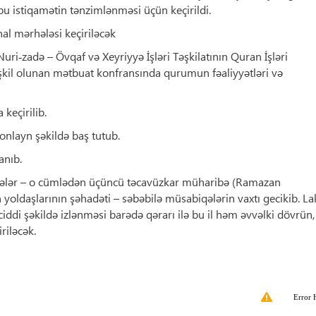
 bu istiqamətin tənzimlənməsi üçün keçirildi.
al mərhələsi keçiriləcək
ri‑zadə – Övqaf və Xeyriyyə İşləri Təşkilatının Quran İşləri
əşkil olunan mətbuat konfransında qurumun fəaliyyətləri və
 keçirilib.
 onlayn şəkildə baş tutub.
anıb.
sələr – o cümlədən üçüncü təcavüzkar müharibə (Ramazan
 yoldaşlarının şəhadəti – səbəbilə müsabiqələrin vaxtı gecikib. La
iddi şəkildə izlənməsi barədə qərarı ilə bu il həm əvvəlki dövrün
riləcək.
Error 