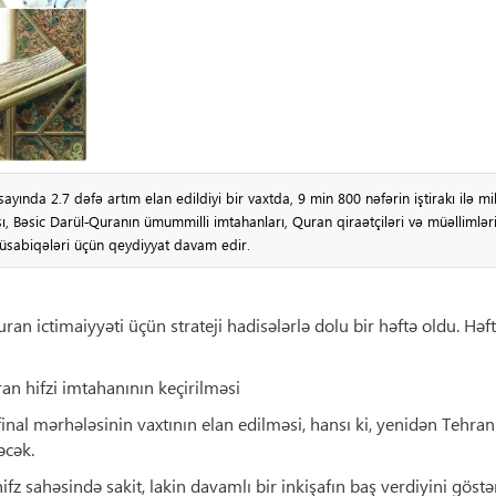
yında 2.7 dəfə artım elan edildiyi bir vaxtda, 9 min 800 nəfərin iştirakı ilə mil
şı, Bəsic Darül‑Quranın ümummilli imtahanları, Quran qiraətçiləri və müəllimlər
üsabiqələri üçün qeydiyyat davam edir.
an ictimaiyyəti üçün strateji hadisələrlə dolu bir həftə oldu. Həf
uran hifzi imtahanının keçirilməsi
inal mərhələsinin vaxtının elan edilməsi, hansı ki, yenidən Tehran
əcək.
 hifz sahəsində sakit, lakin davamlı bir inkişafın baş verdiyini göstər