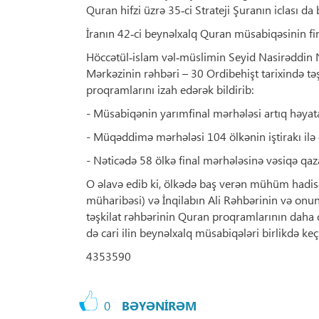
Quran hifzi üzrə 35‑ci Strateji Şuranın iclası da
İranın 42‑ci beynəlxalq Quran müsabiqəsinin fin
Höccətül‑islam vəl‑müslimin Seyid Nasirəddin Nu
Mərkəzinin rəhbəri – 30 Ordibehişt tarixində t
proqramlarını izah edərək bildirib:
- Müsabiqənin yarımfinal mərhələsi artıq həyata
- Müqəddimə mərhələsi 104 ölkənin iştirakı ilə
- Nəticədə 58 ölkə final mərhələsinə vəsiqə qaz
O əlavə edib ki, ölkədə baş verən mühüm hadi
müharibəsi) və İnqilabın Ali Rəhbərinin və onun
təşkilat rəhbərinin Quran proqramlarının daha c
də cari ilin beynəlxalq müsabiqələri birlikdə keçi
4353590
0
BƏYƏNİRƏM