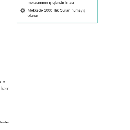
mərasiminin işıqlandırılması
Məkkədə 1000 illik Quran nümayiş
olunur
kin
, həm
Hesabat