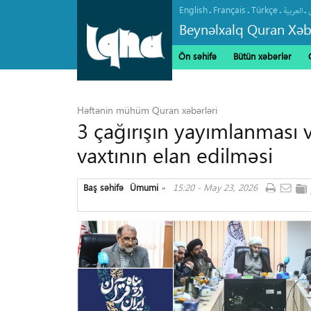
English
Français
Türkçe
.
.
.
.
العربیة
Beynəlxalq Quran Xəb
Ön səhifə
Bütün xəbərlər
Həftənin mühüm Quran xəbərləri
3 çağırışın yayımlanması
vaxtının elan edilməsi
Baş səhifə
Ümumi
15:20 - May 23, 2026
»