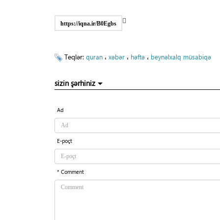
https://iqna.ir/B0Egbs
Teqlər:
،
،
،
quran
xəbər
həftə
beynəlxalq müsabiqə
sizin şərhiniz
Ad
E-poçt
* Comment