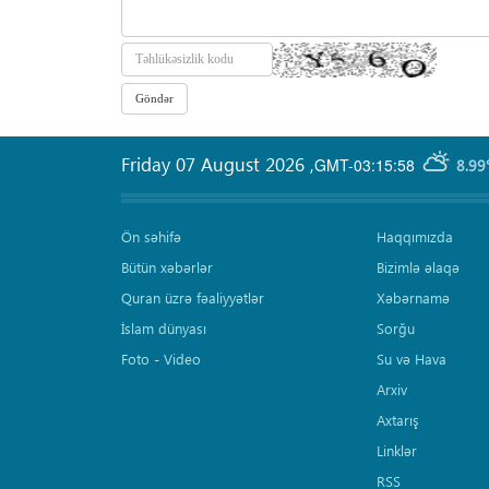
Friday 07 August 2026
,
GMT-03:15:58
8.99
Ön səhifə
Haqqımızda
Bütün xəbərlər
Bizimlə əlaqə
Quran üzrə fəaliyyətlər
Xəbərnamə
İslam dünyası
Sorğu
Foto - Video
Su və Hava
Arxiv
Axtarış
Linklər
RSS