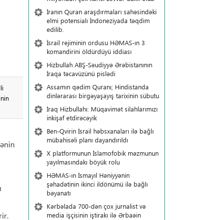
İranın Quran araşdırmaları sahəsindəki
elmi potensialı İndoneziyada təqdim
edilib.
İsrail rejiminin ordusu HƏMAS-ın 3
komandirini öldürdüyü iddiası
Hizbullah ABŞ-Səudiyyə Ərəbistanının
İraqa təcavüzünü pislədi
Assamın qədim Quranı; Hindistanda
li
dinlərarası birgəyaşayış tarixinin sübutu
inin
İraq Hizbullahı: Müqavimət silahlarımızı
inkişaf etdirəcəyik
Ben-Qvirin İsrail həbsxanaları ilə bağlı
mübahisəli planı dayandırıldı
tənin
X platformunun İslamofobik məzmunun
yayılmasındakı böyük rolu
HƏMAS-ın İsmayıl Həniyyənin
şəhadətinin ikinci ildönümü ilə bağlı
ı
bəyanatı
Kərbəlada 700-dən çox jurnalist və
ir.
media işçisinin iştirakı ilə Ərbaəin