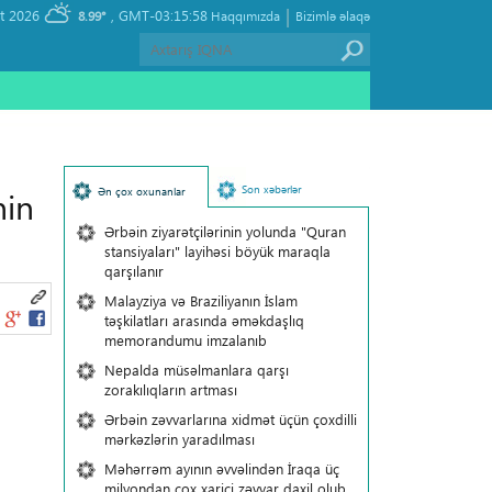
|
, Friday 07 August 2026
GMT-03:15:58
8.99°
Haqqımızda
Bizimlə əlaqə
Son xəbərlər
Ən çox oxunanlar
nin
Ərbəin ziyarətçilərinin yolunda "Quran
stansiyaları" layihəsi böyük maraqla
qarşılanır
Malayziya və Braziliyanın İslam
təşkilatları arasında əməkdaşlıq
memorandumu imzalanıb
Nepalda müsəlmanlara qarşı
zorakılıqların artması
Ərbəin zəvvarlarına xidmət üçün çoxdilli
mərkəzlərin yaradılması
Məhərrəm ayının əvvəlindən İraqa üç
milyondan çox xarici zəvvar daxil olub