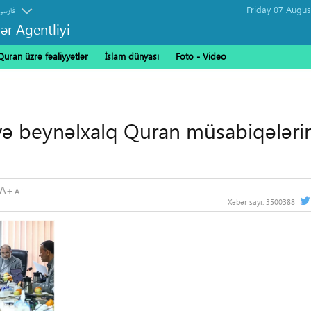
فارسی
ər Agentliyi
Quran üzrə fəaliyyətlər
İslam dünyası
Foto - Video
 və beynəlxalq Quran müsabiqələri
Xəbər sayı:
3500388