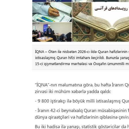
İQNA – Ötən ilə nisbətən 2026‑cı ildə Quran hafizlərinin sa
ixtisaslaşmış Quran hifzi imtahanı keçirildi. Bununla yana
15‑ci qiymətləndirmə mərhələsi və Övqafın ümummilli m
“İQNA”‑nın məlumatına görə, bu həftə İranın Qur
zirvəsi iki mühüm xəbərlə yadda qaldı:
- 9 800 iştirakçı ilə böyük milli ixtisaslaşmış Q
- İranın 42‑ci beynəlxalq Quran müsabiqəsinin f
dünya qiraətçiləri və hafizlərinin qibləsinə çevir
Bu iki hadisə ilə yanaşı, statistik göstəricilər də