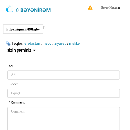
Error Hesabat
0
BƏYƏNİRƏM
https://iqna.ir/B0Egbv
Teqlər:
،
،
،
ərəbistan
həcc
ziyarət
məkkə
sizin şərhiniz
Ad
E-poçt
* Comment