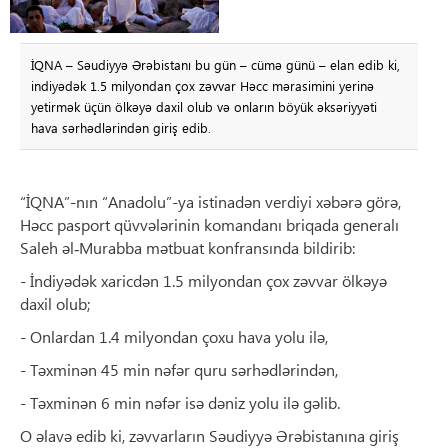
İQNA – Səudiyyə Ərəbistanı bu gün – cümə günü – elan edib ki,
indiyədək 1.5 milyondan çox zəvvar Həcc mərasimini yerinə
yetirmək üçün ölkəyə daxil olub və onların böyük əksəriyyəti
hava sərhədlərindən giriş edib.
“İQNA”-nın “Anadolu”-ya istinadən verdiyi xəbərə görə,
Həcc pasport qüvvələrinin komandanı briqada generalı
Saleh əl‑Murabba mətbuat konfransında bildirib:
- İndiyədək xaricdən 1.5 milyondan çox zəvvar ölkəyə
daxil olub;
- Onlardan 1.4 milyondan çoxu hava yolu ilə,
- Təxminən 45 min nəfər quru sərhədlərindən,
- Təxminən 6 min nəfər isə dəniz yolu ilə gəlib.
O əlavə edib ki, zəvvarların Səudiyyə Ərəbistanına giriş