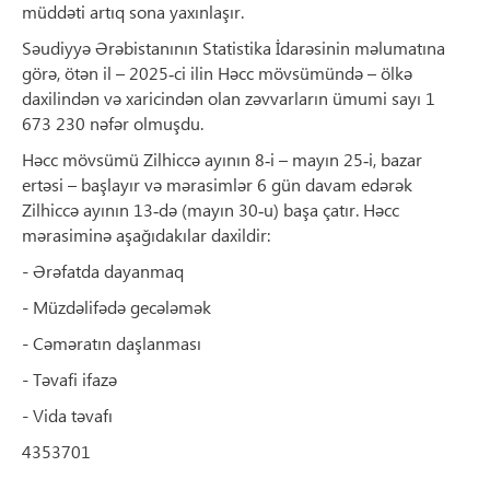
müddəti artıq sona yaxınlaşır.
Səudiyyə Ərəbistanının Statistika İdarəsinin məlumatına
görə, ötən il – 2025‑ci ilin Həcc mövsümündə – ölkə
daxilindən və xaricindən olan zəvvarların ümumi sayı 1
673 230 nəfər olmuşdu.
Həcc mövsümü Zilhiccə ayının 8‑i – mayın 25‑i, bazar
ertəsi – başlayır və mərasimlər 6 gün davam edərək
Zilhiccə ayının 13‑də (mayın 30‑u) başa çatır. Həcc
mərasiminə aşağıdakılar daxildir:
- Ərəfatda dayanmaq
- Müzdəlifədə gecələmək
- Cəməratın daşlanması
- Təvafi ifazə
- Vida təvafı
4353701