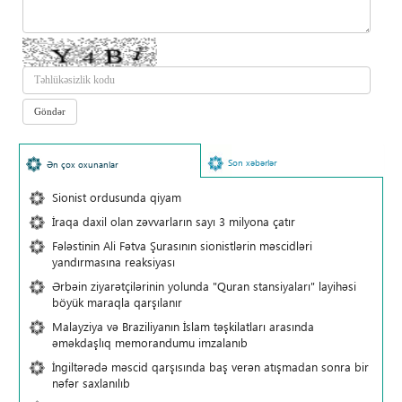
Son xəbərlər
Ən çox oxunanlar
Sionist ordusunda qiyam
İraqa daxil olan zəvvarların sayı 3 milyona çatır
Fələstinin Ali Fətva Şurasının sionistlərin məscidləri
yandırmasına reaksiyası
Ərbəin ziyarətçilərinin yolunda "Quran stansiyaları" layihəsi
böyük maraqla qarşılanır
Malayziya və Braziliyanın İslam təşkilatları arasında
əməkdaşlıq memorandumu imzalanıb
İngiltərədə məscid qarşısında baş verən atışmadan sonra bir
nəfər saxlanılıb