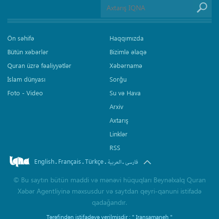
Ön səhifə
Haqqımızda
Bütün xəbərlər
Bizimlə əlaqə
Quran üzrə fəaliyyətlər
Xəbərnamə
İslam dünyası
Sorğu
Foto - Video
Su və Hava
Arxiv
Axtarış
Linklər
RSS
English
Français
Türkçe
.
.
.
.
فارسی
العربیة
©
Bu saytın bütün maddi və mənəvi hüquqları Beynəlxalq Quran
Xəbər Agentliyinə məxsusdur və saytdan qeyri-qanuni istifadə
qadağandır.
Tərəfindən istifadəyə verilmişdir :
" Iransamaneh "