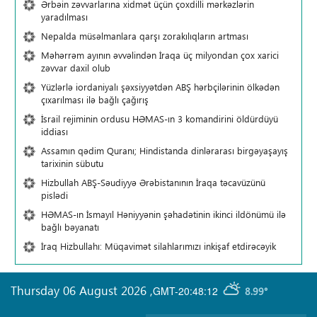
Ərbəin zəvvarlarına xidmət üçün çoxdilli mərkəzlərin
yaradılması
Nepalda müsəlmanlara qarşı zorakılıqların artması
Məhərrəm ayının əvvəlindən İraqa üç milyondan çox xarici
zəvvar daxil olub
Yüzlərlə iordaniyalı şəxsiyyətdən ABŞ hərbçilərinin ölkədən
çıxarılması ilə bağlı çağırış
İsrail rejiminin ordusu HƏMAS-ın 3 komandirini öldürdüyü
iddiası
Assamın qədim Quranı; Hindistanda dinlərarası birgəyaşayış
tarixinin sübutu
Hizbullah ABŞ-Səudiyyə Ərəbistanının İraqa təcavüzünü
pislədi
HƏMAS-ın İsmayıl Həniyyənin şəhadətinin ikinci ildönümü ilə
bağlı bəyanatı
İraq Hizbullahı: Müqavimət silahlarımızı inkişaf etdirəcəyik
Thursday 06 August 2026
,
GMT-20:48:12
8.99°