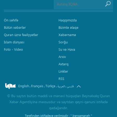
Ön səhifə
Haqqımızda
Bütün xəbərlər
Bizimlə əlaqə
Quran üzrə fəaliyyətlər
Xəbərnamə
İslam dünyası
Sorğu
Foto - Video
Su və Hava
Arxiv
Axtarış
Linklər
RSS
English
Français
Türkçe
.
.
.
.
فارسی
العربیة
©
Bu saytın bütün maddi və mənəvi hüquqları Beynəlxalq Quran
Xəbər Agentliyinə məxsusdur və saytdan qeyri-qanuni istifadə
qadağandır.
Tərəfindən istifadəyə verilmişdir :
" Iransamaneh "