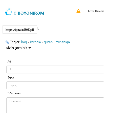
Error Hesabat
0
BƏYƏNİRƏM
https://iqna.ir/B0EgdI
Teqlər:
،
،
،
İraq
kərbəla
quran
müsabiqə
sizin şərhiniz
Ad
E-poçt
* Comment