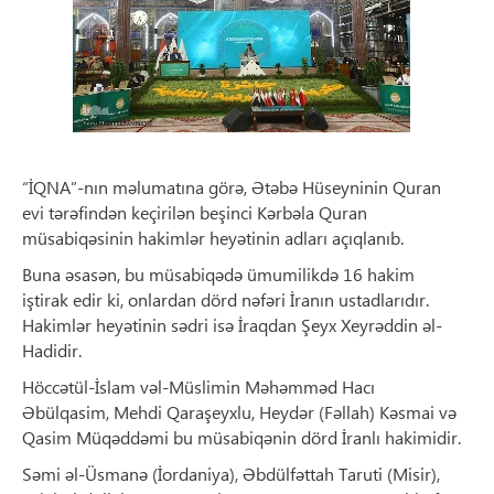
“İQNA”-nın məlumatına görə, Ətəbə Hüseyninin Quran
evi tərəfindən keçirilən beşinci Kərbəla Quran
müsabiqəsinin hakimlər heyətinin adları açıqlanıb.
Buna əsasən, bu müsabiqədə ümumilikdə 16 hakim
iştirak edir ki, onlardan dörd nəfəri İranın ustadlarıdır.
Hakimlər heyətinin sədri isə İraqdan Şeyx Xeyrəddin əl-
Hadidir.
Höccətül-İslam vəl-Müslimin Məhəmməd Hacı
Əbülqasim, Mehdi Qaraşeyxlu, Heydər (Fəllah) Kəsmai və
Qasim Müqəddəmi bu müsabiqənin dörd İranlı hakimidir.
Səmi əl-Üsmanə (İordaniya), Əbdülfəttah Taruti (Misir),