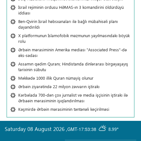
İsrail rejiminin ordusu HƏMAS-ın 3 komandirini öldürdüyü
iddiası
Ben-Qvirin İsrail həbsxanaları ilə bağlı mübahisəli planı
dayandırıldı
X platformunun İslamofobik məzmunun yayılmasındakı böyük
rolu
Ərbəin mərasiminin Amerika mediası "Associated Press"-də
əks-sədası
Assamın qədim Quranı; Hindistanda dinlərarası birgəyaşayış
tarixinin sübutu
Məkkədə 1000 illik Quran nümayiş olunur
Ərbəin ziyarətində 22 milyon zəvvarın iştirakı
Kərbəlada 700-dən çox jurnalist və media işçisinin iştirakı ilə
Ərbaəin mərasiminin işıqlandırılması
Kəşmirdə Ərbəin mərasiminin təntənəli keçirilməsi
Saturday 08 August 2026
,
GMT-17:53:38
8.99°