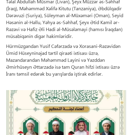
Təlal Abdullah Müsmar (Livan), Şeyx Müzzər əs-Səhhaf
(İraq), Məhəmməd Xəlifə Kitutu (Tanzaniya), Əbdülqadir
Dərəvuzi (Suriya), Süleyman əl-Müxəməri (Oman), Seyid
Həsənin əl-Həllu, Yəhya əs-Səhhaf, Şeyx Ətid Kamil ər-
Rəzəvi və Hafiz Əli Hadi əl-Müsələmayi (hamısı İraqdan)
müsabiqənin digər hakimləridir.
Hürmüzgandan Yusif Cəfərzadə və Xorasani-Rəzəvidən
Ümid Hüseyninəjad tərtil qiraəti ixtisası üzrə,
Mazandarandan Məhəmməd Layini və Yəzddən
Əmirhüseyn Əttarzadə isə tam Quran hifzi ixtisası üzrə
İranı təmsil edərək bu yarışlarda iştirak edirlər.