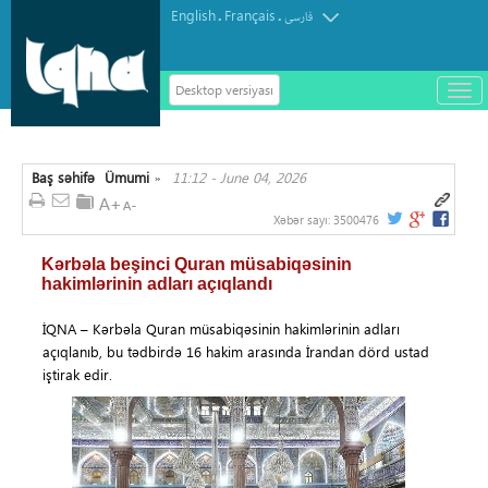
English
Français
.
.
فارسی
Desktop versiyası
باز
و
سته
ردن
Baş səhifə
Ümumi
11:12 - June 04, 2026
منو
»
Xəbər sayı:
3500476
Kərbəla beşinci Quran müsabiqəsinin
hakimlərinin adları açıqlandı
İQNA – Kərbəla Quran müsabiqəsinin hakimlərinin adları
açıqlanıb, bu tədbirdə 16 hakim arasında İrandan dörd ustad
iştirak edir.