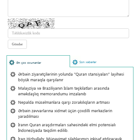
Son xəbərlər
Ən çox oxunanlar
Ərbəin ziyarətçilərinin yolunda "Quran stansiyaları" layihəsi
böyük maraqla qarşılanır
Malayziya və Braziliyanın İslam təşkilatları arasında
əməkdaşlıq memorandumu imzalanıb
Nepalda müsəlmanlara qarşı zorakılıqların artması
Ərbəin zəvvarlarına xidmət üçün çoxdilli mərkəzlərin
yaradılması
İranın Quran araşdırmaları sahəsindəki elmi potensialı
İndoneziyada təqdim edilib.
İraq Hizbullahı: Müqavimət silahlarımızı inkişaf etdirəcəyik