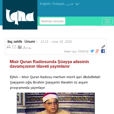
English
Français
.
.
فارسی
Desktop versiyası
باز
و
سته
ردن
Baş səhifə
Ümumi
12:15 - June 10, 2026
منو
»
Xəbər sayı:
3500518
Misir Quran Radiosunda Şüəyşə ailəsinin
davamçısının tilavəti yayımlanır
İQNA – Misir Quran Radiosu mərhum misirli qari Əbdülfəttah
Şüəyşənin oğlu İbrahim Şüəyşənin tilavətini öz axşam
proqramında yayımlayır.