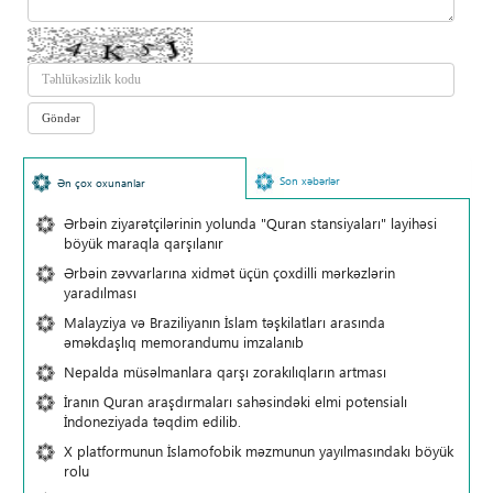
Son xəbərlər
Ən çox oxunanlar
Ərbəin ziyarətçilərinin yolunda "Quran stansiyaları" layihəsi
böyük maraqla qarşılanır
Ərbəin zəvvarlarına xidmət üçün çoxdilli mərkəzlərin
yaradılması
Malayziya və Braziliyanın İslam təşkilatları arasında
əməkdaşlıq memorandumu imzalanıb
Nepalda müsəlmanlara qarşı zorakılıqların artması
İranın Quran araşdırmaları sahəsindəki elmi potensialı
İndoneziyada təqdim edilib.
X platformunun İslamofobik məzmunun yayılmasındakı böyük
rolu