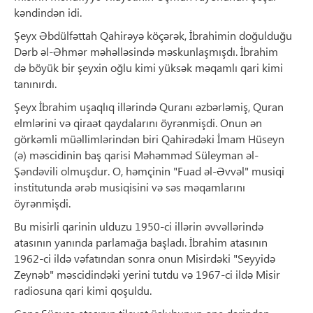
kəndindən idi.
Şeyx Əbdülfəttah Qahirəyə köçərək, İbrahimin doğulduğu
Dərb əl-Əhmər məhəlləsində məskunlaşmışdı. İbrahim
də böyük bir şeyxin oğlu kimi yüksək məqamlı qari kimi
tanınırdı.
Şeyx İbrahim uşaqlıq illərində Quranı əzbərləmiş, Quran
elmlərini və qiraət qaydalarını öyrənmişdi. Onun ən
görkəmli müəllimlərindən biri Qahirədəki İmam Hüseyn
(ə) məscidinin baş qarisi Məhəmməd Süleyman əl-
Şəndəvili olmuşdur. O, həmçinin "Fuad əl-Əvvəl" musiqi
institutunda ərəb musiqisini və səs məqamlarını
öyrənmişdi.
Bu misirli qarinin ulduzu 1950-ci illərin əvvəllərində
atasının yanında parlamağa başladı. İbrahim atasının
1962-ci ildə vəfatından sonra onun Misirdəki "Seyyidə
Zeynəb" məscidindəki yerini tutdu və 1967-ci ildə Misir
radiosuna qari kimi qoşuldu.