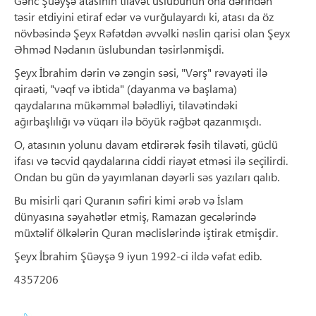
Gənc Şüəyşə atasının tilavət üslubunun ona dərindən
təsir etdiyini etiraf edər və vurğulayardı ki, atası da öz
növbəsində Şeyx Rəfətdən əvvəlki nəslin qarisi olan Şeyx
Əhməd Nədanın üslubundan təsirlənmişdi.
Şeyx İbrahim dərin və zəngin səsi, "Vərş" rəvayəti ilə
qiraəti, "vəqf və ibtida" (dayanma və başlama)
qaydalarına mükəmməl bələdliyi, tilavətindəki
ağırbaşlılığı və vüqarı ilə böyük rəğbət qazanmışdı.
O, atasının yolunu davam etdirərək fəsih tilavəti, güclü
ifası və təcvid qaydalarına ciddi riayət etməsi ilə seçilirdi.
Ondan bu gün də yayımlanan dəyərli səs yazıları qalıb.
Bu misirli qari Quranın səfiri kimi ərəb və İslam
dünyasına səyahətlər etmiş, Ramazan gecələrində
müxtəlif ölkələrin Quran məclislərində iştirak etmişdir.
Şeyx İbrahim Şüəyşə 9 iyun 1992-ci ildə vəfat edib.
4357206