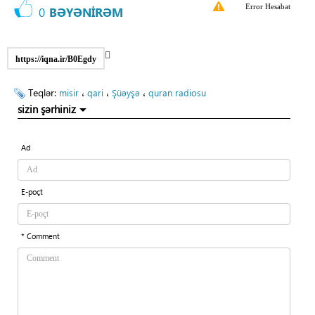
Error Hesabat
0
BƏYƏNİRƏM
https://iqna.ir/B0Egdy
Teqlər:
،
،
،
misir
qari
Şüəyşə
quran radiosu
sizin şərhiniz
Ad
E-poçt
* Comment