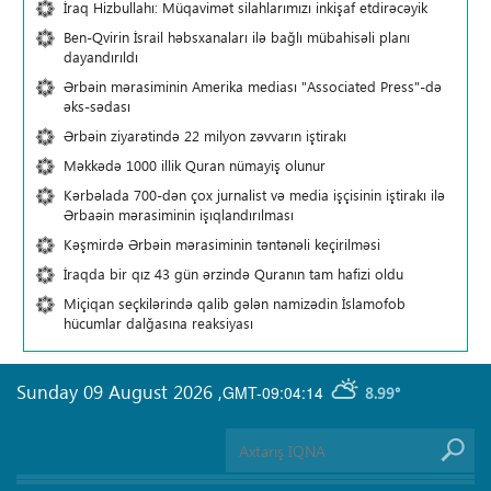
İraq Hizbullahı: Müqavimət silahlarımızı inkişaf etdirəcəyik
Ben-Qvirin İsrail həbsxanaları ilə bağlı mübahisəli planı
dayandırıldı
Ərbəin mərasiminin Amerika mediası "Associated Press"-də
əks-sədası
Ərbəin ziyarətində 22 milyon zəvvarın iştirakı
Məkkədə 1000 illik Quran nümayiş olunur
Kərbəlada 700-dən çox jurnalist və media işçisinin iştirakı ilə
Ərbaəin mərasiminin işıqlandırılması
Kəşmirdə Ərbəin mərasiminin təntənəli keçirilməsi
İraqda bir qız 43 gün ərzində Quranın tam hafizi oldu
Miçiqan seçkilərində qalib gələn namizədin İslamofob
hücumlar dalğasına reaksiyası
Sunday 09 August 2026
,
GMT-09:04:14
8.99°