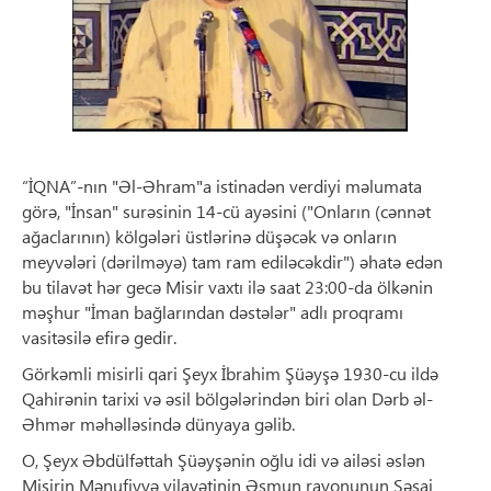
“İQNA”-nın "Əl-Əhram"a istinadən verdiyi məlumata
görə, "İnsan" surəsinin 14-cü ayəsini ("Onların (cənnət
ağaclarının) kölgələri üstlərinə düşəcək və onların
meyvələri (dərilməyə) tam ram ediləcəkdir") əhatə edən
bu tilavət hər gecə Misir vaxtı ilə saat 23:00-da ölkənin
məşhur "İman bağlarından dəstələr" adlı proqramı
vasitəsilə efirə gedir.
Görkəmli misirli qari Şeyx İbrahim Şüəyşə 1930-cu ildə
Qahirənin tarixi və əsil bölgələrindən biri olan Dərb əl-
Əhmər məhəlləsində dünyaya gəlib.
O, Şeyx Əbdülfəttah Şüəyşənin oğlu idi və ailəsi əslən
Misirin Mənufiyyə vilayətinin Əşmun rayonunun Şəşai