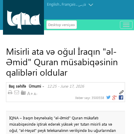
English
Français
.
.
فارسی
Desktop versiyası
باز
و
سته
ردن
Misirli ata və oğul İraqın "əl-
منو
Əmid" Quran müsabiqəsinin
qalibləri oldular
Baş səhifə
Ümumi
12:25 - June 17, 2026
»
Xəbər sayı:
3500558
İQNA – İraqın beynəlxalq "əl-Əmid" Quran mükafatı
müsabiqəsində iştirak edərək yüksək yer tutan misirli ata və
oğul, "əl-Həyat" peyk telekanalının verilişində bu uğurlarından