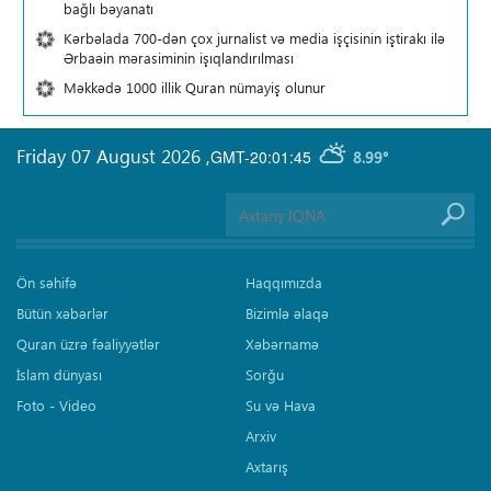
bağlı bəyanatı
Kərbəlada 700-dən çox jurnalist və media işçisinin iştirakı ilə
Ərbaəin mərasiminin işıqlandırılması
Məkkədə 1000 illik Quran nümayiş olunur
Friday 07 August 2026
,
GMT-20:01:45
8.99°
Ön səhifə
Haqqımızda
Bütün xəbərlər
Bizimlə əlaqə
Quran üzrə fəaliyyətlər
Xəbərnamə
İslam dünyası
Sorğu
Foto - Video
Su və Hava
Arxiv
Axtarış