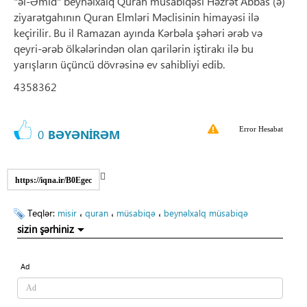
"əl-Əmid" beynəlxalq Quran müsabiqəsi Həzrət Abbas (ə)
ziyarətgahının Quran Elmləri Məclisinin himayəsi ilə
keçirilir. Bu il Ramazan ayında Kərbəla şəhəri ərəb və
qeyri-ərəb ölkələrindən olan qarilərin iştirakı ilə bu
yarışların üçüncü dövrəsinə ev sahibliyi edib.
4358362
Error Hesabat
0
BƏYƏNİRƏM
https://iqna.ir/B0Egec
Teqlər:
،
،
،
misir
quran
müsabiqə
beynəlxalq müsabiqə
sizin şərhiniz
Ad