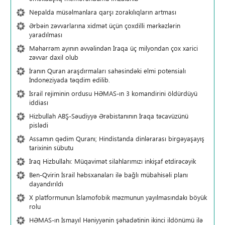
Nepalda müsəlmanlara qarşı zorakılıqların artması
Ərbəin zəvvarlarına xidmət üçün çoxdilli mərkəzlərin
yaradılması
Məhərrəm ayının əvvəlindən İraqa üç milyondan çox xarici
zəvvar daxil olub
İranın Quran araşdırmaları sahəsindəki elmi potensialı
İndoneziyada təqdim edilib.
İsrail rejiminin ordusu HƏMAS-ın 3 komandirini öldürdüyü
iddiası
Hizbullah ABŞ-Səudiyyə Ərəbistanının İraqa təcavüzünü
pislədi
Assamın qədim Quranı; Hindistanda dinlərarası birgəyaşayış
tarixinin sübutu
İraq Hizbullahı: Müqavimət silahlarımızı inkişaf etdirəcəyik
Ben-Qvirin İsrail həbsxanaları ilə bağlı mübahisəli planı
dayandırıldı
X platformunun İslamofobik məzmunun yayılmasındakı böyük
rolu
HƏMAS-ın İsmayıl Həniyyənin şəhadətinin ikinci ildönümü ilə