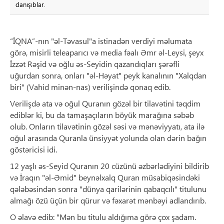
danışıblar.
“İQNA”-nın "əl-Təvasul"a istinadən verdiyi məlumata
görə, misirli teleaparıcı və media fəalı Əmr əl-Leysi, şeyx
İzzət Rəşid və oğlu əs-Seyidin qazandıqları şərəfli
uğurdan sonra, onları "əl-Həyat" peyk kanalının "Xalqdan
biri" (Vahid minən-nas) verilişində qonaq edib.
Verilişdə ata və oğul Quranın gözəl bir tilavətini təqdim
ediblər ki, bu da tamaşaçıların böyük marağına səbəb
olub. Onların tilavətinin gözəl səsi və mənəviyyatı, ata ilə
oğul arasında Quranla ünsiyyət yolunda olan dərin bağın
göstəricisi idi.
12 yaşlı əs-Seyid Quranın 20 cüzünü əzbərlədiyini bildirib
və İraqın "əl-Əmid" beynəlxalq Quran müsabiqəsindəki
qələbəsindən sonra "dünya qarilərinin qabaqcılı" titulunu
almağı özü üçün bir qürur və fəxarət mənbəyi adlandırıb.
O əlavə edib: "Mən bu titulu aldığıma görə çox şadam.