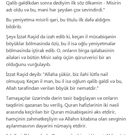
Qalib gəldikdən sonra dediyim ilk söz ölkəmin - Misirin
adı oldu və bu, məni hər şeydən çox sevindirdi."
Bu yeniyetmə misirli qari, bu titulu ilk dəfə aldığını
bildirib.
Şeyx İzzət Rəşid də izah edib ki, keçən il müsabiqənin
böyüklər bölməsində özü, bu il isə oğlu yeniyetmələr
bölməsində iştirak edib. O, onların birgə qələbəsinin
ailələri və bütün Misir xalqı üçün qürurverici bir an
olduğunu vurğulayıb.
İzzət Rəşid deyib: "Allaha şükür, biz ilahi lütfə nail
olmuşuq. Keçən il mən, bu il isə oğlum qalib gəldi və bu,
Allah tərəfindən verilən böyük bir nemətdir."
Tamaşaçılar üzərində dərin təsir bağışlayan və onların
təqdirini qazanan bu veriliş, Quran hafizlərinin iki nəsli
arasında keçirilən bir Quran müsabiqəsini əks etdirir,
həmçinin zəhmətkeşliyin və Allahın kitabına olan sevginin
aşılanmasının dəyərini nümayiş etdirir.