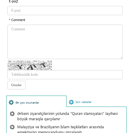
E-poçt
* Comment
Son xəbərlər
Ən çox oxunanlar
Ərbəin ziyarətçilərinin yolunda "Quran stansiyaları" layihəsi
böyük maraqla qarşılanır
Malayziya və Braziliyanın İslam təşkilatları arasında
əməkdaşlıq memorandumu imzalanıb