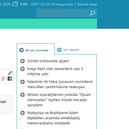
|
, Friday 07 August 2026
GMT-22:25:10
8.99°
Haqqımızda
Bizimlə əlaqə
Son xəbərlər
Ən çox oxunanlar
Sionist ordusunda qiyam
İraqa daxil olan zəvvarların sayı 3
milyona çatır
Fələstinin Ali Fətva Şurasının sionistlərin
məscidləri yandırmasına reaksiyası
Ərbəin ziyarətçilərinin yolunda "Quran
stansiyaları" layihəsi böyük maraqla
dmət
qarşılanır
Malayziya və Braziliyanın İslam
təşkilatları arasında əməkdaşlıq
memorandumu imzalanıb