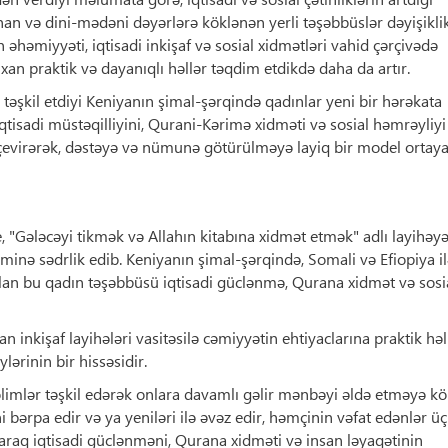
an və dini-mədəni dəyərlərə köklənən yerli təşəbbüslər dəyişikli
 əhəmiyyəti, iqtisadi inkişaf və sosial xidmətləri vahid çərçivədə
ıxan praktik və dayanıqlı həllər təqdim etdikdə daha da artır.
təşkil etdiyi Keniyanın şimal-şərqində qadınlar yeni bir hərəkata
iqtisadi müstəqilliyini, Qurani-Kərimə xidməti və sosial həmrəyliyi
ə çevirərək, dəstəyə və nümunə götürülməyə layiq bir model ortay
 "Gələcəyi tikmək və Allahın kitabına xidmət etmək" adlı layihəy
inə sədrlik edib. Keniyanın şimal-şərqində, Somali və Efiopiya i
an bu qadın təşəbbüsü iqtisadi güclənmə, Qurana xidmət və sosia
lan inkişaf layihələri vasitəsilə cəmiyyətin ehtiyaclarına praktik həl
ərinin bir hissəsidir.
təlimlər təşkil edərək onlara davamlı gəlir mənbəyi əldə etməyə 
 bərpa edir və ya yeniləri ilə əvəz edir, həmçinin vəfat edənlər ü
laraq iqtisadi güclənməni, Qurana xidməti və insan ləyaqətinin