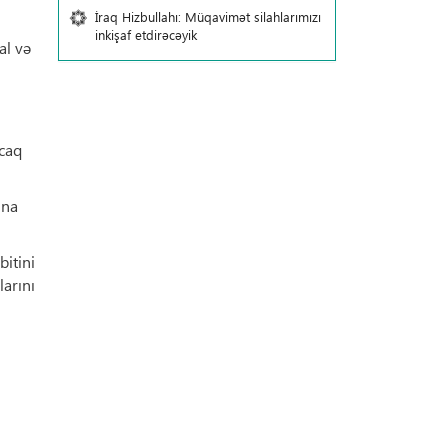
İraq Hizbullahı: Müqavimət silahlarımızı
inkişaf etdirəcəyik
al və
acaq
ına
bitini
larını