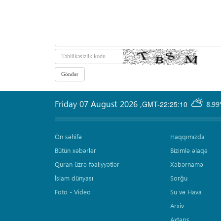
Friday 07 August 2026
,
GMT-22:25:10
8.99
Ön səhifə
Haqqımızda
Bütün xəbərlər
Bizimlə əlaqə
Quran üzrə fəaliyyətlər
Xəbərnamə
İslam dünyası
Sorğu
Foto - Video
Su və Hava
Arxiv
Axtarış