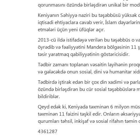
qorunmasını özündə birləşdirən unikal bir mode
Keniyanın Səhiyyə naziri bu təşəbbüsü yüksək qi
iqtisadi ehtiyaclara cavab verir, İslam dəyərlərin
etmələri üçün yeni üfüqlər açır.
2013-cü ildə istifadəyə verilən bu təşəbbüs o va
öyrədib və fəaliyyətini Mandera bölgəsinin 11 ş
təsir yaratmaq qabiliyyətinin göstəricisidir.
Tədbir zamanı toplanan vəsaitin layihənin proqr
və gələcəkdə onun sosial, dini və humanitar xid
Tədbirdə iştirak edən bir çox din xadimi və parla
özündə birləşdirən bu cür sosial təşəbbüslərə mar
bildiriblər.
Qeyd edək ki, Keniyada təxminən 6 milyon müsə
təxminən 11 faizini təşkil edir. Onların əksəriy
qurumları təhsil, inkişaf və sosial rifahın təm
4361287