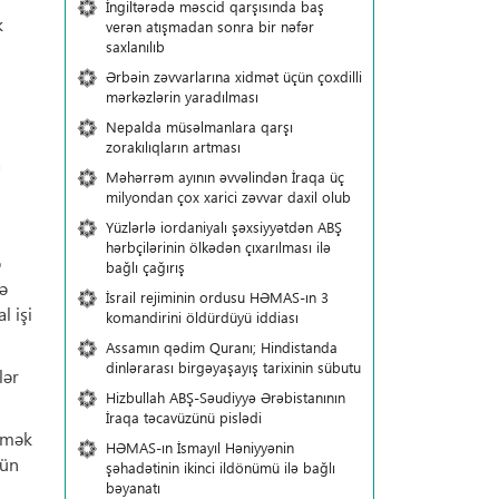
İngiltərədə məscid qarşısında baş
k
verən atışmadan sonra bir nəfər
saxlanılıb
Ərbəin zəvvarlarına xidmət üçün çoxdilli
mərkəzlərin yaradılması
Nepalda müsəlmanlara qarşı
zorakılıqların artması
a
Məhərrəm ayının əvvəlindən İraqa üç
milyondan çox xarici zəvvar daxil olub
Yüzlərlə iordaniyalı şəxsiyyətdən ABŞ
hərbçilərinin ölkədən çıxarılması ilə
ə
bağlı çağırış
lə
İsrail rejiminin ordusu HƏMAS-ın 3
l işi
komandirini öldürdüyü iddiası
Assamın qədim Quranı; Hindistanda
dinlərarası birgəyaşayış tarixinin sübutu
lər
Hizbullah ABŞ-Səudiyyə Ərəbistanının
İraqa təcavüzünü pislədi
kömək
HƏMAS-ın İsmayıl Həniyyənin
çün
şəhadətinin ikinci ildönümü ilə bağlı
bəyanatı