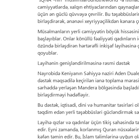
cəmiyyətlərdə, xalqın ehtiyaclarından qaynaqlan
üçün ən güclü qüvvəyə çevrilir. Bu təşəbbüslərin
birləşdirərək, ənənəvi xeyriyyəçilikdən kənara ç
Müsəlmanların yerli cəmiyyətin böyük hissəsini 
başlayıblar. Onlar könüllü fəaliyyəti qadınların 
özündə birləşdirən hərtərəfli inkişaf layihəsin
qoyublar.
Layihənin genişləndirilməsinə rəsmi dəstək
Nayrobidə Keniyanın Səhiyyə naziri Aden Duale,
dəstək məqsədilə keçirilən ianə toplama mərasim
sərhəddə yerləşən Mandera bölgəsində başladıl
birləşdirməyi hədəfləyir.
Bu dəstək, iqtisadi, dini və humanitar təsirləri o
təqdim edən yerli təşəbbüsləri gücləndirmək səyl
Layihə qızlar və qadınlar üçün tikiş sahəsində 
edir. Eyni zamanda, korlanmış Quran nüsxələrini
kəfən təmin edir. Bu, İslam təlimlərinə uyğun o