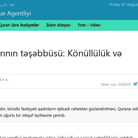
فارسی
ər Agentliyi
Quran üzrə fəaliyyətlər
İslam dünyası
Foto - Video
ının təşəbbüsü: Könüllülük və
Xəbər sayı:
3500655
, könüllü fəaliyyəti qadınların iqtisadi cəhətdən gücləndirilməsi, Qurana xi
 uğurlu bir inkişaf layihəsinə çevirib.
verdiyi məlumata görə, iqtisadi və sosial çətinliklərin artdığı