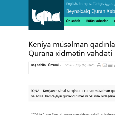
English
Français
Türkçe
.
.
.
.
العربیة
Beynəlxalq Quran Xəb
Ön səhifə
Bütün xəbərlər
Keniya müsəlman qadınlar
Qurana xidmətin vəhdəti
Baş səhifə
Ümumi
12:30 - July 02, 2026
»
İQNA – Keniyanın şimal-şərqində bir qrup müsəlman qadın
və sosial həmrəyliyin gücləndirilməsini özündə birləşdirən
“İQNA”-nın "muslimsaroundtheworld"-a istinadən 