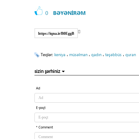
0
BƏYƏNİRƏM
https://iqna.ir/B0EggB
Teqlər:
،
،
،
،
keniya
müsəlman
qadın
təşəbbüs
quran
sizin şərhiniz
Ad
E-poçt
* Comment