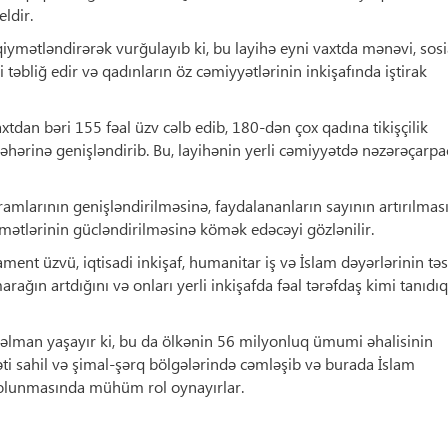
ldir.
ymətləndirərək vurğulayıb ki, bu layihə eyni vaxtda mənəvi, sosi
i təbliğ edir və qadınların öz cəmiyyətlərinin inkişafında iştirak
xtdan bəri 155 fəal üzv cəlb edib, 180-dən çox qadına tikişçilik
əhərinə genişləndirib. Bu, layihənin yerli cəmiyyətdə nəzərəçarp
amlarının genişləndirilməsinə, faydalananların sayının artırılmas
mətlərinin gücləndirilməsinə kömək edəcəyi gözlənilir.
ment üzvü, iqtisadi inkişaf, humanitar iş və İslam dəyərlərinin təs
ağın artdığını və onları yerli inkişafda fəal tərəfdaş kimi tanıdıq
lman yaşayır ki, bu da ölkənin 56 milyonluq ümumi əhalisinin
yəti sahil və şimal-şərq bölgələrində cəmləşib və burada İslam
in olunmasında mühüm rol oynayırlar.