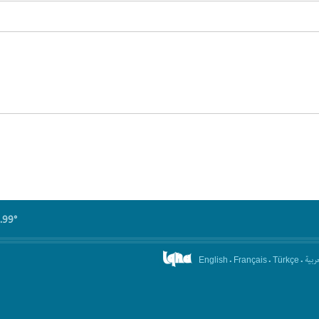
.99°
.
.
.
عربیة
English
Français
Türkçe