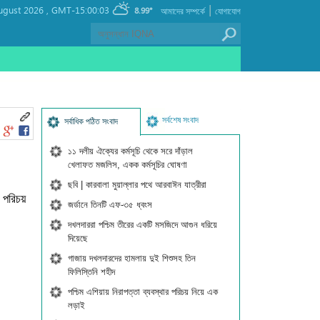
|
ugust 2026 ,
GMT-15:00:03
8.99°
আমাদের সম্পর্কে
যোগাযোগ
সর্বশেষ সংবাদ
সর্বাধিক পঠিত সংবাদ
১১ দলীয় ঐক্যের কর্মসূচি থেকে সরে দাঁড়াল
খেলাফত মজলিস, একক কর্মসূচির ঘোষণা
ছবি | কারবালা মুয়াল্লার পথে আরবাঈন যাত্রীরা
 পরিচয়
জর্ডানে তিনটি এফ-৩৫ ধ্বংস
দখলদাররা পশ্চিম তীরের একটি মসজিদে আগুন ধরিয়ে
দিয়েছে
গাজায় দখলদারদের হামলায় দুই শিশুসহ তিন
ফিলিস্তিনি শহীদ
পশ্চিম এশিয়ায় নিরাপত্তা ব্যবস্থার পরিচয় নিয়ে এক
লড়াই