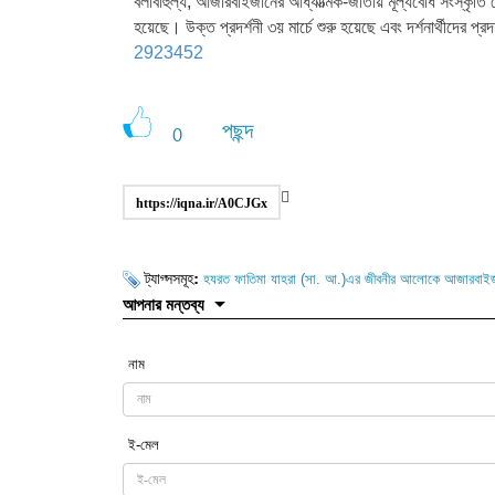
বলাবাহুল্য, আজারবাইজানের আধ্যাত্মিক-জাতীয় মূল্যবোধ সংস্কৃতি স
হয়েছে। উক্ত প্রদর্শনী ৩য় মার্চে শুরু হয়েছে এবং দর্শনার্থীদের প্র
2923452
পছন্দ
0
https://iqna.ir/A0CJGx
ট্যাগ্সসমূহ:
হযরত ফাতিমা যাহরা (সা. আ.)এর জীবনীর আলোকে আজারবাইজান
আপনার মন্তব্য
নাম
ই-মেল