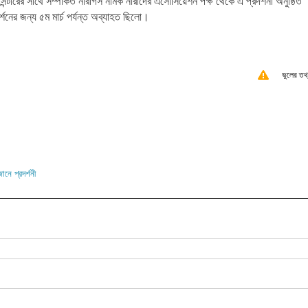
েন্টারের সাথে সম্পর্কিত নারগিস নামক নারীদের এসোসিয়েশন পক্ষ থেকে এ প্রদর্শনী অনুষ্ঠিত
দর্শনের জন্য ৫ম মার্চ পর্যন্ত অব্যাহত ছিলো।
ভুলের তথ
ে প্রদর্শনী