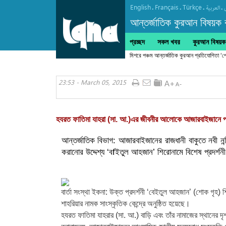
English
Français
Türkçe
.
.
.
.
العربیة
আন্তর্জাতিক কুরআন বিষয়ক বা
প্রচ্ছদ
সকল খবর
কুরআন বিষয়ক ক
মিশরে পঞ্চম আন্তর্জাতিক কুরআন প্রতিযোগিতা ‘প
23:53 - March 05, 2015
হযরত ফাতিমা যাহরা (সা. আ.)এর জীবনীর আলোকে আজারবাইজানে প্র
আন্তর্জাতিক বিভাগ: আজারবাইজানের রাজধানী বাকুতে নবী নন
করানোর উদ্দেশ্য ‘বfইতুল আহজান’ শিরোনামে বিশেষ প্রদর্শনী
বার্তা সংস্থা ইকনা: উক্ত প্রদর্শনী ‘বেইতুল আহজান’ (শোক গৃহ) শ
শাহরিয়ার নামক সাংস্কৃতিক কেন্দ্রে অনুষ্ঠিত হয়েছে।
হযরত ফাতিমা যাহরার (সা. আ.) বাড়ি এবং তাঁর নামাজের স্থানের দৃশ