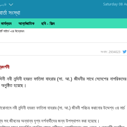
Saturday 08 A
فارسی
র্তা সংস্থা
ার্যক্রম
আর্ন্তজাতিক
ছবি‎ - ফিল্ম
োর্ট সাইদ’-এর উদ্বোধন
2934023
সংবাদ:
দর্শনী
্দিনী নবী নন্দিনী হযরত ফাতিমা যাহরার (সা. আ.) জীবনীর সাথে সেদেশের নাগরিকদের
 অনুষ্ঠিত হয়েছে।
িরোনামে নবী নন্দিনী হযরত ফাতিমা যাহরার (সা. আ.) জীবনী পরিচয় করানোর উদ্দেশ্য ৩য় মার্চ
্য সহ জীবনের অন্যান্য দৃশ্য দর্শনার্থীদের জন্য উপস্থাপন করা হয়েছে।