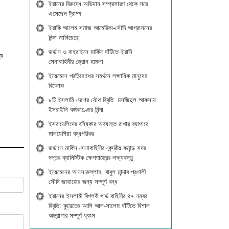
ইরানের বিরুদ্ধে অভিযান সম্প্রসারণ থেকে সরে
এসেছেন ট্রাম্প
ইরাকি আলেম সমাজ আমেরিকা-সৌদি আগ্রাসনের
নিন্দা জানিয়েছে
জর্ডান ও বাহরাইনে মার্কিন ঘাঁটিতে ইরানি
্য
সেনাবাহিনীর ড্রোন হামলা
ইয়েমেনে প্রতিরোধের সমর্থনে লক্ষাধিক মানুষের
বিক্ষোভ
৮টি ইসলামি দেশের যৌথ বিবৃতি: মসজিদুল আকসায়
ইসরাইলি কর্মকাণ্ডের নিন্দা
ইসরায়েলিদের বহিষ্কার অব্যাহত রাখার ব্যাপারে
মালয়েশিয়া বদ্ধপরিকর
জর্ডানে মার্কিন সেনাবাহিনীর কেন্দ্রীয় কমান্ড সদর
দপ্তর ব্যালিস্টিক ক্ষেপণাস্ত্রের লক্ষ্যবস্তু
ইয়েমেনের আনসারুল্লাহ: বাবুল মান্দাব প্রণালী
সৌদি জাহাজের জন্য সম্পূর্ণ বন্ধ
ইরানের ইসলামী বিপ্লবী গার্ড বাহিনীর ৪৭ নম্বর
বিবৃতি: কুয়েতের আলি আল-সালেম ঘাঁটিতে বিশাল
অস্ত্রাগার সম্পূর্ণ ধ্বংস