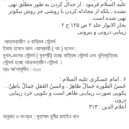
عليه السلام فرمود : از جدال كردن به طور مطلق نهى
نشده ، بلكه از مجادله كردن با روشى جز روش نيكوتر
نهى شده است .
بحار الانوار جلد ۲ ص ۱۲۵ ح ۲
زیبایی درونی و بیرونی
আভ্যন্তরীণ ও বাহ্যিক সৌন্দর্য
ইমাম হাসান আল -আস্কারী ( আ ) বলেন :
মুখমণ্ডলের সৌন্দর্য ( মুখশ্রী) হচ্ছে বাহ্যিক সৌন্দর্য এবং বুদ্ধিবৃত্তির
সৌন্দর্য হচ্ছে আভ্যন্তরীণ সৌন্দর্য ।
দ্রঃ আ'লামুদ্দীন : ৩১৩
۶ . امام عسكرى عليه السلام :
حُسنُ الصُّورة جَمالٌ ظاهِرٌ ، وحُسنُ العَقلِ جَمالٌ باطِنٌ .
نِكويى صورت زيبايـى ظاهر است و نكويى خرد زيبايى
درون .
أعلام الدين : ۳۱۳
অনুবাদ ও সংগ্রহ : মুহাম্মদ মুনীর হুসাইন খান