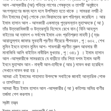
আল -আস্কারীর (আ) পবিত্র লাশের শেষকৃত্য ও তাশয়ী' অনুষ্ঠানে
অংশগ্রহণের জন্য দলে দলে উপস্থিত হতে থাকে । সামররা নগরী ঐ
দিন ইমামের (আ) শোকে যেন কিয়ামতের রূপ পরিগ্রহ করেছিল । আর
ইমাম হাসান আল - আসকারী একমাত্র পুত্রসন্তান মুহাম্মদকে ( আ )
তাঁর উত্তরাধিকারী ও উত্তরসূরি হিসেবে রেখে যান ( যিনি আহলুল
বাইতের আ দ্বাদশ ও সর্বশেষ ইমাম এবং প্রতিশ্রুত মাহদী ) ( দ্রঃ
আয়াতুল্লাহ জাফার সুবহানী প্রণীত সীরেয়ে পীশভয়ন , পৃ : ৬৩২ , শেখ
মুমিন ইবনে হাসান মুমিন আশ- শাবলাঞ্জী প্রণীত নূরুল আবসার ফী
মানাকিবি আলি বাইতিন নাবীয়িল মুখতার , পৃ : ৩৪১ ) । ইমাম হাসান
আল -আস্কারীকে সামররায়ে যে বাড়ীতে তাঁর পিতা দশম ইমাম আলী
ইবনে মুহাম্মাদ আন - নাক্বী আল-হাদীকে ( আর ) দাফন করা হয়েছিল
সেখানে দাফন করা হয় ।
আমরা এই ইমামের শাহাদাত উপলক্ষে সবাইকে জানাই আন্তরিক শোক
ও তাসলিয়ত ।
আমরা নীচে ইমাম হাসান আল -আস্কারীর ( আ ) কতিপয় অমিয় বাণীর
তর্জমা পেশ করলাম।
স্রষ্টা তত্ত্ব