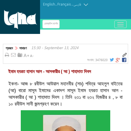
English
Français
.
.
فارسی
باز
ডেস্কটপ ভার্শন
و
بسته
کردن
15:30 - September 13, 2024
منو
প্রচ্ছদ
সাধারণ
3476020
সংবাদ:
ইমাম হযরত হাসান আল - আসকারীর ( আ ) শাহাদাত দিবস
ইকনা- আজ ৮ রবীউল আউয়াল মহানবীর (সাঃ) পবিত্র আহলুল বাইতের
(আ) বারো মাসূম ইমামের একাদশ মাসূম ইমাম হযরত হাসান আল -
আসকারীর ( আ ) শাহাদাত দিবস । তিনি ২৩১ বা ২৩২ হিজরীর ৪ , ৮ বা
১০ রবীউস সানী জন্মগ্রহণ করেন।