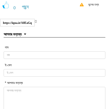
ভুলের তথ্য
পছন্দ
0
https://iqna.ir/A0EaGq
আপনার মন্তব্য
নাম
ই-মেল
* আপনার মন্তব্য