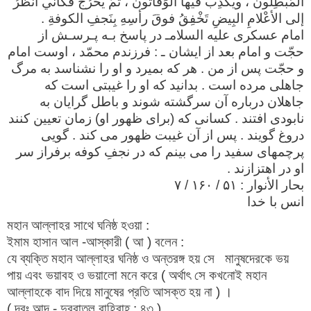
المُبطِلونَ ، ويَكْذِبُ فيها الوَقّاتونَ ، ثُمّ يَخرُجُ فكَأنّي أنظُرُ
إلى الأعْلامِ البِيضِ تَخْفِقُ فوقَ رأسِهِ بِنَجفِ الكوفةِ .
امام عسكرى عليه السلامـ در پاسخ بـه پـرسـش از
حجّت و امام بعد از ايشان ـ : فرزندم محمّد ، اوست امام
و حجّت پس از من . هر كه بميرد و او را نشناسد به مرگ
جاهلى مرده است . بدانيد كه او را غيبتى است كه
جاهلان درباره آن سرگشته شوند و باطل گرايان به
نابودى افتند . كسانى كه (براى ظهور او) زمان تعيين كنند
دروغ گويند . پس از آن غيبت ظهور مى كند . گويى
پرچمهاى سفيد را مى بينم كه در نجفِ كوفه برفراز سر
او در اهتزازند .
بحار الأنوار : ۵۱ / ۱۶۰ / ۷
انس با خدا
মহান আল্লাহর সাথে ঘনিষ্ঠ হওয়া :
ইমাম হাসান আল -আস্কারী ( আ ) বলেন :
যে ব্যক্তি মহান আল্লাহর ঘনিষ্ঠ ও অন্তরঙ্গ হয় সে মানুষদেরকে ভয়
পায় এবং ভয়াবহ ও ভয়ালো মনে করে ( অর্থাৎ সে কখনোই মহান
আল্লাহকে বাদ দিয়ে মানুষের প্রতি আসক্ত হয় না ) ।
( দ্রঃ আদ - দুররাতুল বাহিরাহ্ : ৪৩ )