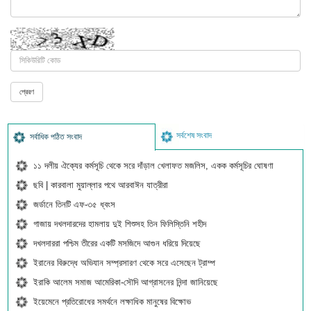
সর্বশেষ সংবাদ
সর্বাধিক পঠিত সংবাদ
১১ দলীয় ঐক্যের কর্মসূচি থেকে সরে দাঁড়াল খেলাফত মজলিস, একক কর্মসূচির ঘোষণা
ছবি | কারবালা মুয়াল্লার পথে আরবাঈন যাত্রীরা
জর্ডানে তিনটি এফ-৩৫ ধ্বংস
গাজায় দখলদারদের হামলায় দুই শিশুসহ তিন ফিলিস্তিনি শহীদ
দখলদাররা পশ্চিম তীরের একটি মসজিদে আগুন ধরিয়ে দিয়েছে
ইরানের বিরুদ্ধে অভিযান সম্প্রসারণ থেকে সরে এসেছেন ট্রাম্প
ইরাকি আলেম সমাজ আমেরিকা-সৌদি আগ্রাসনের নিন্দা জানিয়েছে
ইয়েমেনে প্রতিরোধের সমর্থনে লক্ষাধিক মানুষের বিক্ষোভ