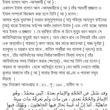
ইমাম হাসান আল -আস্কারী ( আ ) :
একাদশ ইমাম হাসান আল -আস্কারীকে ( আ ) তাঁর পরবর্তী হুজ্জাত ও
ইমাম সম্পর্কে জিজ্ঞেস করা হলে তিনি ( আ ) বলেন :
আমার পুত্র মুহাম্মদ [ হযরত রাসূলুল্লাহর ( সা) পবিত্র আহলুল বাইতের
(আ) বারো ইমামের সর্বশেষ অর্থাৎ দ্বাদশ ইমাম ] এবং সেই হচ্ছে আমার
পরে ইমাম ও হুজ্জাত । যে ব্যক্তি তাঁকে না চিনে মৃত্যু বরণ করবে সে
জাহিলিয়াতের মৃত্যুই বরণ করবে। তবে জেনে রাখ যে নিশ্চয়ই তাঁর এমন
এক অন্তর্ধান ( গায়বত ) কাল আছে যার মাঝে জাহেলরা ( অজ্ঞ মুর্খরা )
হতবুদ্ধ ও হয়রান হয়ে যাবে , বাতিল পন্থীরা সব হালাক ( ধ্বংস) হয়ে
যাবে , তাঁর আবির্ভাবের সময় নির্ধারণকারীগণ মিথ্যা বলবে ( তাঁর
আবির্ভাবের সময় নির্ধারণ করার ক্ষেত্রে) , অত:পর তিনি বের হবেন (
গায়বত বা অন্তর্ধান থেকে আবির্ভুত হবেন ) যেন আমি দেখতে পাচ্ছি
কূফার নাজাফে তাঁর ( আ ) মাথার উপর সাদা ঝাণ্ডা ও পতাকা সমূহ
উড়ছে ।
দ্রঃ বিহারুল আনওয়ার খ : ৫১ , পৃ : ১৬০ , হাদীস নং ৭
وقد سُئلَ عن الحُجّةِ والإمامِ بعدَهُ : ابْنِي محمّدٌ ، وهُو
الإمامُ والحُجّةُ بَعدي ، مَن ماتَ ولَم يَعرفْهُ ماتَ مِيتةً
جاهليّةً . أمَا إنّ لَه غَيبةً يَحارُ فيها الجاهلونَ ، ويَهْلِكُ فيها