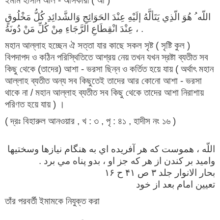
ইমাম হাসান আল - আসকারী ( আ )
اللّه ُ هُوَ الّذِي يَتَألَّهُ إلَيْهِ عِنْدَ الحَوَائِجِ وَالشَّدائِدِ كُلُّ مَخْلُوقٍ
، عِنْدَ انْقِطَاعِ الرَّجَاءِ مِنْ كُلِّ مَنْ دُونَهُ .
মহান আল্লাহ হচ্ছেন ঐ সত্তা যার কাছে সকল সৃষ্ট ( সৃষ্টি কুল )
বিপদাপদ ও কঠিন পরিস্থিতিতে আশ্রয় নেয় তখন যখন স্রষ্টা ব্যতীত সব
কিছু থেকে (তাদের) আশা - ভরসা ছিন্ন ও কর্তিত হয়ে যায় ( অর্থাৎ মহান
আল্লাহ ব্যতীত অন্য সব কিছুতেই তাদের আর কোনো আশা - ভরসা
থাকে না / মহান আল্লাহ ব্যতীত সব কিছু থেকে তাদের আশা নিরাশায়
পরিণত হয়ে যায় ) ।
( দ্রঃ বিহারুল আনওয়ার , খ : ৩ , পৃ : ৪১ , হাদীস নং ১৬ )
اللّه ، هموست كه هر آفريده اي به هنگام نيازها وسختيها
واميد بر كندن از هر كه جز او ، بدو پناه مي برد .
بحار الانوار جلد ۳ ص ۴۱ ح ۱۶
تعیین امام بعد از خود
তাঁর পরবর্তী ইমামকে নিযুক্ত করা