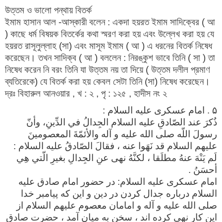
উত্তম ও ভালো পন্থায় বিতর্ক
ইমাম হাসান আল -আস্কারী বলেন : একদা হয়রত ইমাম সাদিক্বের ( আ
) কাছে ধর্ম বিষয়ক বিতর্কের কথা স্মরণ করা হয় এবং উল্লেখ করা হয় যে
হয়রত রাসূলুল্লাহ (সা) এবং মাসূম ইমাম ( আ ) এ ধরনের বিতর্ক নিষেধ
করেছেন। তখন সাদিক্ব ( আ ) বললেন : নিরঙ্কুশ ভাবে তিনি ( সা ) তা
নিষেধ করেন নি বরং তিনি যা উত্তম নয় তা দিয়ে ( উত্তম দলীল প্রমাণ
ব্যতিরেকে) যে বিতর্ক করা হয় কেবল সেটা তিনি (সা) নিষেধ করেছেন।
দ্রঃ বিহারুল আনওয়ার , খ : ২ , পৃ : ১২৫ , হাদীস নং ২
۵ . امام عسكرى عليه السلام :
ذُكرَ عند الصّادقِ عليه السلام الجِدالُ في الدِّينِ، وأنّ
رسولَ اللّه صلى الله عليه و آله والأئمّةَ المعصومينَ
عليهم السلام قد نَهَوا عنه ، فقالَ الصّادقُ عليه السلام :
لَم يَنْهَ عنهُ مطلَقا ، لكنَّهُ نهى عنِ الجِدالِ بغيرِ الّتي هِي
أحسَنُ .
امام عسكرى عليه السلام: در حضور امام صادق عليه
السلام درباره جدال كردن در دين و اين كه پيامبر خدا
صلى الله عليه و آله و امامان معصوم عليهم السلام از
اين كار نهى كرده اند ، سخن به ميان آمد ، حضرت صادق