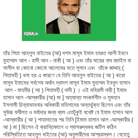
তাঁর পিতা আহলুল বাইতের (আ) দশম মাসূম ইমাম হযরত আলী ইবনে
মুহাম্মাদ আল - হাদী আন - নাকী ( আ ) এবং তাঁর মায়ের নাম হুদাইস বা
সালীল বা কোনো কোনো আলেমের মতে সূসান এবং তাঁকে জাদ্দাহ্ (
পিতামহী ) বলা হয় এ কারণে যে তিনি আহলুল বাইতের ( আ ) বারো
মাসূম ইমামের সর্বশেষ অর্থাৎ দ্বাদশ মাসূম ইমাম মুহাম্মদ ইবনুল হাসান
আল - মাহদীর ( আ ) পিতামহী ( দাদী ) । এই মহিয়সী নারী [ ইমাম
হাসান আল -আস্কারীর (আ) মা ] অত্যান্ত সৎকর্মশীল ও সুমহান
ইসলামী চিন্তাভাবনার অধিকারী মহিলাদের অন্তর্ভুক্ত ছিলেন এবং তাঁর
সুউচ্চ ফযীলত ও মর্যাদার জন্য ব্যস এতটুকুই যথেষ্ট যে ইমাম হাসান আল
-আস্কারীর ( আ ) শাহাদাতের পর তিনি [ইমাম হাসান আল -আস্কারীর (
আ ) মা ] ছিলেন ঐ ক্রান্তিকালে ও শ্বাসরুদ্ধকর জটিল কঠিন
পরিস্থিতিতে আহলুল বাইতের (আ) অনুসারীদের আশ্রয়স্থল। যেহেতু