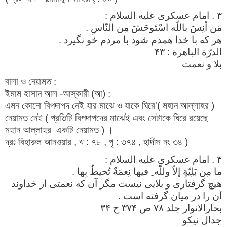
۳ . امام عسكرى عليه السلام :
مَن أنِسَ باللّه اسْتَوحَشَ مِن النّاسِ .
هر كه با خدا همدم شود با مردم خو نگيرد .
الدرّة الباهرة : ۴۳
بلا و نعمت
বালা ও নেয়ামত :
ইমাম হাসান আল -আস্কারী (আ) :
এমন কোনো বিপদাপদ নেই যার মাঝে ও যাকে ঘিরে'( মহান আল্লাহর )
নেয়ামত নেই ( প্রতিটি বিপদাপদের মাঝেই এবং সেটাকে ঘিরে রয়েছে
মহান আল্লাহর একটি নেয়ামত ) ।
দ্রঃ বিহারুল আনওয়ার , খ : ৭৮ , পৃ : ৩৭৪ , হাদীস নং ৩৪ )
۴ . امام عسكرى عليه السلام :
ما مِن بَلِيّةٍ إلاّ وللّه ِ فيها نِعمَةٌ تُحيطُ بِها .
هيچ گرفتارى و بلايى نيست مگر آن كه نعمتى از خداوند
آن را در ميان گرفته است .
بحارالانوار جلد ۷۸ ص ۳۷۴ ح ۳۴
جدال نیکو