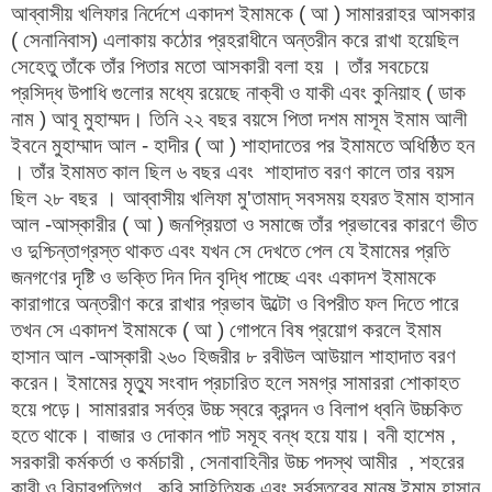
আব্বাসীয় খলিফার নির্দেশে একাদশ ইমামকে ( আ ) সামাররাহর আসকার
( সেনানিবাস) এলাকায় কঠোর প্রহরাধীনে অন্তরীন করে রাখা হয়েছিল
সেহেতু তাঁকে তাঁর পিতার মতো আসকারী বলা হয় । তাঁর সবচেয়ে
প্রসিদ্ধ উপাধি গুলোর মধ্যে রয়েছে নাক্বী ও যাকী এবং কুনিয়াহ ( ডাক
নাম ) আবূ মুহাম্মদ। তিনি ২২ বছর বয়সে পিতা দশম মাসূম ইমাম আলী
ইবনে মুহাম্মাদ আল - হাদীর ( আ ) শাহাদাতের পর ইমামতে অধিষ্ঠিত হন
। তাঁর ইমামত কাল ছিল ৬ বছর এবং শাহাদাত বরণ কালে তার বয়স
ছিল ২৮ বছর । আব্বাসীয় খলিফা মু'তামাদ্ সবসময় হযরত ইমাম হাসান
আল -আস্কারীর ( আ ) জনপ্রিয়তা ও সমাজে তাঁর প্রভাবের কারণে ভীত
ও দুশ্চিন্তাগ্রস্ত থাকত এবং যখন সে দেখতে পেল যে ইমামের প্রতি
জনগণের দৃষ্টি ও ভক্তি দিন দিন বৃদ্ধি পাচ্ছে এবং একাদশ ইমামকে
কারাগারে অন্তরীণ করে রাখার প্রভাব উল্টো ও বিপরীত ফল দিতে পারে
তখন সে একাদশ ইমামকে ( আ ) গোপনে বিষ প্রয়োগ করলে ইমাম
হাসান আল -আস্কারী ২৬০ হিজরীর ৮ রবীউল আউয়াল শাহাদাত বরণ
করেন। ইমামের মৃত্যু সংবাদ প্রচারিত হলে সমগ্র সামাররা শোকাহত
হয়ে পড়ে। সামাররার সর্বত্র উচ্চ স্বরে ক্রন্দন ও বিলাপ ধ্বনি উচ্চকিত
হতে থাকে। বাজার ও দোকান পাট সমূহ বন্ধ হয়ে যায়। বনী হাশেম ,
সরকারী কর্মকর্তা ও কর্মচারী , সেনাবাহিনীর উচ্চ পদস্থ আমীর , শহরের
কারী ও বিচারপতিগণ , কবি সাহিত্যিক এবং সর্বস্তরের মানুষ ইমাম হাসান