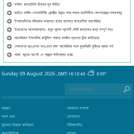
বর্ণবাদ: জায়োনিস্ট চিন্তার মূল ভিত্তি
জর্ডানে মার্কিন সেনাবাহিনীর কেন্দ্রীয় কমান্ড সদর দপ্তর ব্যালিস্টিক ক্ষেপণাস্ত্রের লক্ষ্যবস্তু
ইসরায়েলিদের বহিষ্কার অব্যাহত রাখার ব্যাপারে মালয়েশিয়া বদ্ধপরিকর
ইয়েমেনের আনসারুল্লাহ: বাবুল মান্দাব প্রণালী সৌদি জাহাজের জন্য সম্পূর্ণ বন্ধ
আমেরিকান ইসলামিক কাউন্সিল গাজায় মসজিদ ধ্বংসের নিন্দা জানিয়েছে
লেবাননের ভূখণ্ডগত অখণ্ডতা রক্ষা আমেরিকার সঙ্গে যুদ্ধবিরতি চুক্তির প্রথম শর্ত
গাজা: জন্মের আগেই যে প্রজন্ম ক্ষতিগ্রস্ত হচ্ছে
Sunday 09 August 2026
,
GMT-16:12:43
8.99°
প্রচ্ছদ
আমাদের সম্পর্কে
সকল খবর
যোগাযোগ
কুরআন বিষয়ক কার্যক্রম
নিউজলেটার
আর্ন্তজাতিক
মতামত