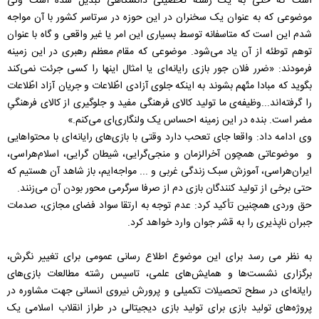
است که حتی به یک رشته تحصیلی دانشگاهی تبدیل شده است ولی
موضوعی که به عنوان یک سخنران در این حوزه در سرتاسر کشور با آن مواجه
شدم این است که متاسفانه توسط بسیاری این امر یا غیر واقعی و گاه با عنوان
توهم توطئه از آن یاد می‌شود. موضوعی که مقام معظم رهبری در این زمینه
فرمودند: «ضرر فلان جور بازی رایانه‌ای یا امثال اینها را کسی جرئت نمی‌کند
بگوید که مبادا متّهم بشوند به اینکه جلوی آزادی اطّلاعات و جریان آزاد اطّلاعات
را گرفته‌اند...وظیفه‌ی ما تولید کالای فرهنگی مفید و جلوگیری از کالای فرهنگیِ
مضر است. بنده در این زمینه احساس یک ولنگاری‌ای می‌کنم.»
وی ادامه داد: واقعا جای تعحب دارد وقتی با بازی‌های رایانه‌ای با محتواهایی
و موضوعاتی همچون آخرالزمان و منجی‌گرایی، شیطان گرایی، اسلام‌هراسی،
ایران‌هراسی، آموزش سبک زندگی غربی و ... مواجه‌ایم، باز شاهد آن هستیم که
حتی برخی از تولید کنندگان بازی دم از صرفا سرگرمی محور بودن آن می‌زنند.
حق وردی همچنین تأکید کرد: عدم توجه به ارتقا سواد فضای مجازی، صدمات
جبران ناپذیری را به قشر جوان وارد خواهد کرد.
به نظر می رسد برای این موضوع اطلاع رسانی عمومی برای تغییر نگرش،
برگزاری نشست‌ها و همایش‌های علمی، تاسیس رشته مطالعات بازی‌های
رایانه‌ای در سطح تحصیلات تکمیلی و پرورش نیروی انسانی جهت مشاوره در
پروژه‌های تولید بازی برای تولید بازی دیجیتالی در طراز انقلاب اسلامی یک