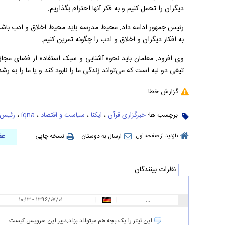
دیگران را تحمل کنیم و به فکر آنها احترام بگذاریم.
رئیس جمهور ادامه داد: محیط مدرسه باید محیط اخلاق و ادب باش
به افکار دیگران و اخلاق و ادب را چگونه تمرین کنیم.
وی افزود: معلمان باید نحوه آشنایی و سبک استفاده از فضای مجاز
تیغی دو لبه است که می‌تواند زندگی ما را نابود کند و یا ما را به رشد
گزارش خطا
برچسب ها:
خبرگزاری قرآن
،
ایکنا
،
سیاست و اقتصاد
،
iqna
،
رئیس 
عض
ارسال به دوستان
نسخه چاپی
بازدید از صفحه اول
نظرات بینندگان
۱۰:۱۳ - ۱۳۹۶/۰۷/۰۱
|
|
...
این تیتر را یک بچه هم میتواند بزند.دبیر این سرویس کیست