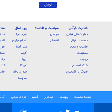
فعالیت قرآنی
سیاست و اقتصاد
بین الملل
معا
فعالیت های قرآنی
سیاسی
غرب آسیا
دانش
موسسات قرآنی
اقتصادی
آسیای مرکزی
اندی
جلسات و محافل
شرق آسیا
حوزه
مسابقات
آفریقا
شبکه
چهره‌ها
اروپا
جامع
شبکه اجتماعی
آمریکا
کتاب
خبرنگاران افتخاری
چندرسانه‌ای
جلسا
مقاومت
صفحه نخست
پیوندها
خبرخوان
آرشیو
اوقات شرعی
آب و