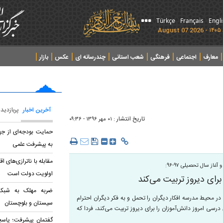
Türkçe
Français
Engl
معارف
اجتماعی
فرهنگی
شعب استانی
چندرسانه ای
عکس
بازار
آخرین اخبار
پربازدید
تاریخ انتشار :
۰۱ مهر ۱۳۹۶ - ۰۹:۳۶
حمایت بودجه‌ای از ج
به پیشرفت علمی
مقابله با ناترازی‌های 
ز سال تحصیلی ۹۷-۹۶:
اولویت دولت است
برای دیروز تربیت می‌کند
ضربه مهلک به شبکه 
در محیط مدرسه افکار دیگران را تحمل و به فکر دیگران احترام
سیستان و بلوچستان
آینده تربیت کنیم؛ کتاب‌های درسی امروز دانش‌آموزان را برای دیروز تربیت می‌کند، فردا که
گفتمان پیشرفت؛ پاسخ 