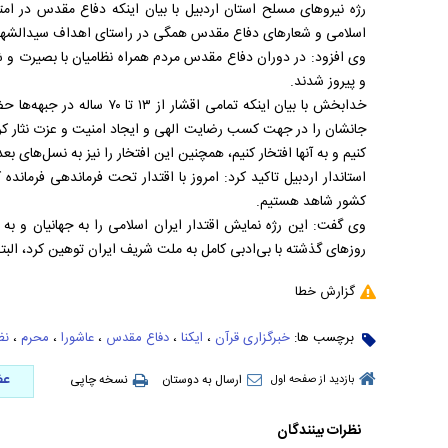
رژه نیروهای مسلح استان اردبیل با بیان اینکه دفاع مقدس در ام
اسلامی و شعارهای دفاع مقدس همگی در راستای اهداف سیدالشهد
وی افزود: در دوران دفاع مقدس مردم همراه نظامیان با بصیرت و ش
و پیروز شدند.
خدابخش با بیان اینکه تمامی اقش
جانشان را در جهت کسب رضایت الهی و ایجاد امنیت و عزت نثار کردن
کنیم و به آنها افتخار کنیم، همچنین این افتخار را نیز به نسل‌های بع
استاندار اردبیل تاکید کرد: امروز با اقتدار تحت فرماندهی فرمانده 
کشور شاهد هستیم.
وی گفت: این رژه نمایش اقتدار ایران اسلامی را به جهانیان و به
روزهای گذشته با بی‌ادبی کامل به ملت شریف ایران توهین کرد، الب
گزارش خطا
برچسب ها:
خبرگزاری قرآن
،
ایکنا
،
دفاع مقدس
،
عاشورا
،
محرم
،
نظ
عض
ارسال به دوستان
نسخه چاپی
بازدید از صفحه اول
نظرات بینندگان