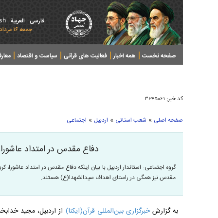
ish
فارسی
العربیة
جمعه ۱۶ مرداد ۱۴۰۵ - 2026 August 07
صفحه نخست
همه اخبار
فعالیت های قرآنی
سیاست و اقتصاد
معار
کد خبر:
۳۶۴۵۰۶۱
»
»
»
صفحه اصلی
شعب استانی
اردبیل
اجتماعی
دفاع مقدس در امتداد عاشورا،
گروه اجتماعی: استاندار اردبیل با بیان اینکه دفاع مقدس در امتداد عاشورا، 
مقدس نیز همگی در راستای اهداف سیدالشهدا(ع) هستند.
به گزارش
خبرگزاری بین‌المللی قرآن(ایکنا)