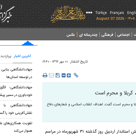
Türkçe
Français
Engl
ف
اجتماعی
فرهنگی
چندرسانه ای
عکس
آخرین اخبار
پربازدید
تاریخ انتشار :
۰۱ مهر ۱۳۹۶ - ۰۹:۴۰
جهاددانشگاهی بنایی بر
در توسعه استان‌ها
جهاددانشگاهی؛ الگو
 کربلا و محرم است
خودباوری در مسیر پیش
کربلا و محرم است، گفت: اهداف انقلاب اسلامی و شعارهای دفاع
جهاددانشگاهی با ت
نقش‌آفرینی خود را گ
تقویت همکاری‌های عل
هموار می‌کند
از اردبیل، مجید خدابخش استاندار اردبیل روز گذشته ۳۱ شهریورماه در مراسم