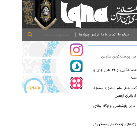
.
.
.
درباره ما
تماس با ما
آرشیو
پیوندها
 ها
پربحث ترین عناوین
توزیع روزانه ۲۰ هزار وعده غذایی و ۲۹ هزار چای و
امت
وکب «مع امام منصور» مسجد
ز زائران اربعین
رای بازشناسی جایگاه والای
رصدی پروژه‌های نهضت ملی مسکن در