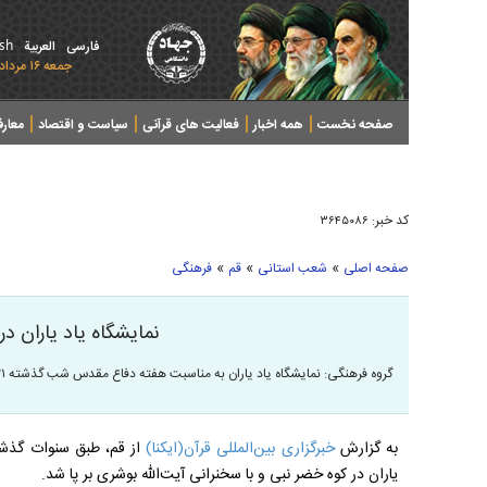
ish
فارسی
العربیة
جمعه ۱۶ مرداد ۱۴۰۵ - 2026 August 07
صفحه نخست
همه اخبار
فعالیت های قرآنی
سیاست و اقتصاد
معار
کد خبر:
۳۶۴۵۰۸۶
»
»
»
صفحه اصلی
شعب استانی
قم
فرهنگی
نمایشگاه یاد یاران در
گروه فرهنگی: نمایشگاه یاد یاران به مناسبت هفته دفاع مقدس شب گذشته ۳۱ شهریورماه در کوه خضر نبی قم برپا شد.
به گزارش
خبرگزاری بین‌المللی قرآن(ایکنا)
از قم، طبق سنوات گذشت
یاران در کوه خضر نبی و با سخنرانی آیت‌الله بوشری بر پا شد.