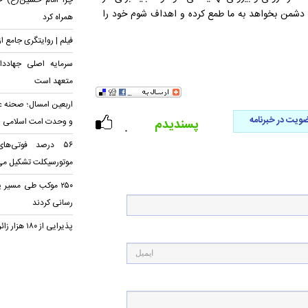
چرا امام حسین(ع) خان
 دشمن بخواهد به ما طمع کرده و اهداف شوم خود را
همراه کرد
فیلم | روایتگری جامع ا
سرمایه اصلی جهادد
متعهد است
اربعین امسال؛ صحنه ع
ویت در خبرنامه
پسندیدم
و وحدت امت اسلامی
۰
۵۶ درصد فوتی‌ها
موتورسیکلت تشکیل می
۲۵۰ موکب طی مسیر 
رسانی کردند
پذیرایی از ۱۸۰ هزار زائر اربعین در مسجد جمکران