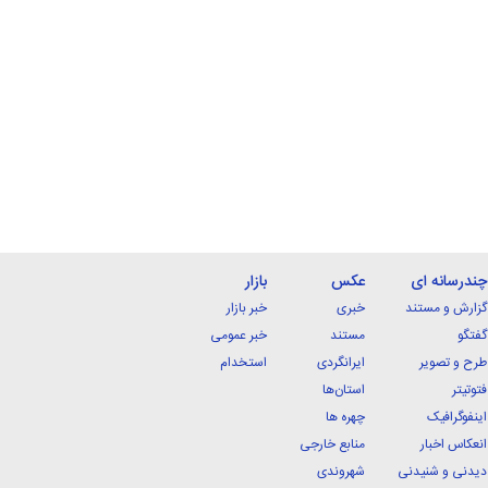
چندرسانه ای
عکس
بازار
گزارش و مستند
خبری
خبر بازار
گفتگو
مستند
خبر عمومی
طرح و تصویر
ایرانگردی
استخدام
فتوتیتر
استان‌ها
اینفوگرافیک
چهره ها
انعکاس اخبار
منابع خارجی
دیدنی و شنیدنی
شهروندی