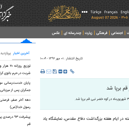
Türkçe
Français
Engl
ف
اجتماعی
فرهنگی
زیارت
چندرسانه ای
عکس
آخرین اخبار
پربازدید
تاریخ انتشار :
۰۱ مهر ۱۳۹۶ - ۱۰:۰۹
شربت در حرم بانوی کر
پایان خدمت‌رسانی م
 قم برپا شد
جمکران پس از میزبانی ا
دهه آخر صفر، فرصتی ب
رسول خدا(ص)
پیشرفت ۹۳ د
ه در ایام هفته بزرگداشت دفاع مقدس، نمایشگاه یاد
قم