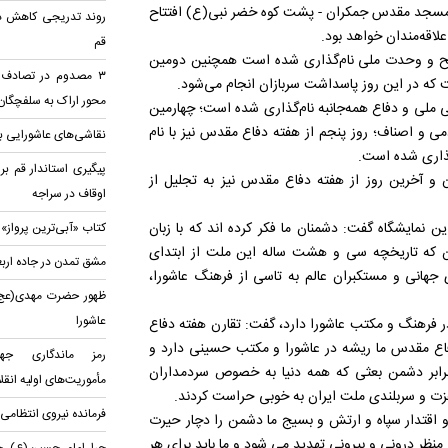
ل شهرک قدس و مسجد مقدس جمکران - پشت کوه خضر نبی(ع) افتتاح
روند تدریجی کاهش دم
قم
مسلح و وحدت ملی نام‌گذاری شده است همچنین دومین
ت که در این روز پاسداشت سربازان انجام می‌شود.
محور اراک به سلفچگان
لی و دفاع همه‌جانبه نام‌گذاری شده است؛ چهارمین
 و اصناف؛ روز پنجم از هفته دفاع مقدس نیز با نام
نقاشی‌های عاشورایی بر
گذاری شده است.
ان و آخرین روز از هفته دفاع مقدس نیز به تجلیل از
اوقاف در سراجه
 نمایشگاه گفت: دشمنان ما فکر کرده اند که با زبان
کتاب «آبی‌ترین پرواز»
آن که تاریخچه سی و هشت ساله این ملت از ابتدای
مشق تمدن در جاده ارب
ی جهانی و مستکبران عالم به تاسی از فرهنگ عاشورا،
ظهور حضرت مهدی(عج)؛ ت
عاشورا
در فرهنگ و مکتب عاشورا دارد، گفت: تقارن هفته دفاع
دفاع مقدس ما ریشه در عاشورا و مکتب حسینی دارد و
رمز ماندگاری جها
 برابر دشمن بعثی که همه دنیا به خصوص سردمداران
مأموریت‌های اولیه انقل
 عزت و سربلندی ملت ایران به خوبی حراست کردند.
فرمانده نیروی انتظامی ا
 و اقتدار سپاه و ارتش و بسیج ما دشمن را دچار حیرت
 منظر درونی و بیرونی تهدید می شود و ما باید برای هر