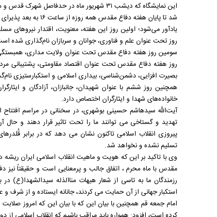
این نمایشگاه که دیشب ۳۱ شهریور ماه در حدفاص
شد تا پایان هفته دفاع مقدس همه روزه از ساعت ۱۶ به بعد پذیرای علاقه‌مندان خواهد بود.
یادآور می‌شود؛ اولین روز این هفته، معنویت، اقتدار نیروهای 
روز تحت عنوان علم و فناوری، جوانان و سربازان نام‌گذاری شده اس
سومین روز هفته دفاع مقدس تحت عنوان ولایت مداری، همبستگی م
روز هفته دفاع مقدس تحت عنوان اقتصاد مقاومتی، پشتیبانی مردمی
بصیرت افزایی، دشمن‌شناسی، بیداری اسلامی و استکبارستیزی نام‌
همچنین روز ششم با عنوان شهیدان، جانبازان، آزادگان و ایثارگر
خانواده‌های شهدا و ایثارگران اختصاص دارد.
آیت‌الله سیدهاشم حسینی بوشهری، در سخنانی در مراسم افتتاح این
تهدید و گستاخی می توانند ما را تحت تاثیر قرار دهند و حال 
پیروزی انقلاب اسلامی تاکنون نشان می دهد که در برابر قُلدرها
تسلیم نشده و نخواهد شد.
وی با تاکید بر این که هویت و ماهیت انقلاب اسلامی ایران ریشه 
مقدس با ماه محرم ، اتفاق جالب و پرمعنایی است و حقیقتاً نیز 
رزمندگان ما به تاسی از شعار هیهات مناالذله سیدالشهدا(ع) در
استکبار جهانی از آن حمایت می کردند، جانانه ایستاده و از شرف و
امام جمعه قم همچنین با بیان این که با بیان این که امروز صلابت
کرده است، افزود: همواره باید مراقب باشیم که انقلاب اسلامی از دو