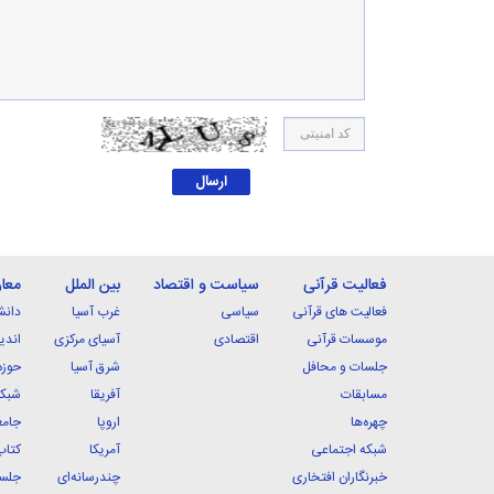
فعالیت قرآنی
سیاست و اقتصاد
بین الملل
معا
فعالیت های قرآنی
سیاسی
غرب آسیا
دانش
موسسات قرآنی
اقتصادی
آسیای مرکزی
اندی
جلسات و محافل
شرق آسیا
حوزه
مسابقات
آفریقا
شبکه
چهره‌ها
اروپا
جامع
شبکه اجتماعی
آمریکا
کتاب
خبرنگاران افتخاری
چندرسانه‌ای
جلسا