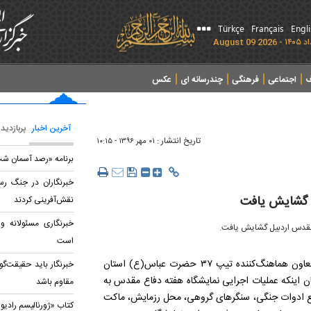
Türkçe
Français
Engl
ف
اجتماعی
فرهنگی
چندرسانه ای
عکس
آخرین اخبار
پربازدید
تاریخ انتشار :
۰۱ مهر ۱۳۹۶ - ۱۰:۱۵
برنامه «رصد آسمان شب»
خبرنگاران در جنگ رسا
ل گشایش یافت
نقش‌آفرینی کردند
خبرنگاری مسئولانه و 
 مقدس اردبیل گشایش یافت.
است
از اردبیل، علی تدین، معاون هماهنگ‌کننده تیپ ۳۷ حضرت عباس(ع) استان
خبرنگار باید حقیقت‌گو
ایشگاه با بیان اینکه عملیات اجرایی نمایشگاه هفته دفاع مقدس به
مقاوم باشد
شده است، گفت: مواضع ادوات جنگی، سنگرهای گروهی، محل رزمایش، ماکت
کتاب «ژورنالیسم رادیو