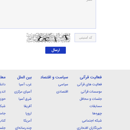
فعالیت قرآنی
سیاست و اقتصاد
بین الملل
معا
فعالیت های قرآنی
سیاسی
غرب آسیا
دانش
موسسات قرآنی
اقتصادی
آسیای مرکزی
اندی
جلسات و محافل
شرق آسیا
حوزه
مسابقات
آفریقا
شبکه
چهره‌ها
اروپا
جامع
شبکه اجتماعی
آمریکا
کتاب
خبرنگاران افتخاری
چندرسانه‌ای
جلسا