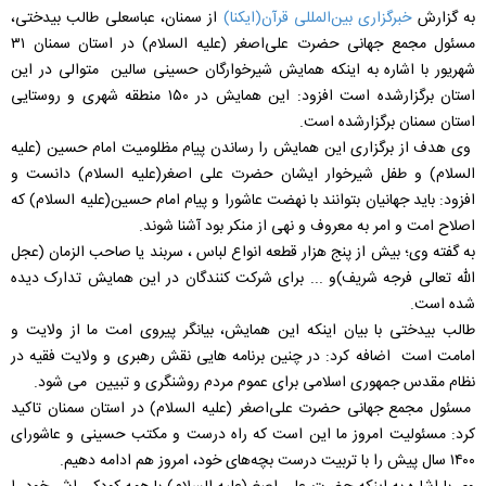
به گزارش
خبرگزاری بین‌المللی قرآن(ایکنا)
از سمنان، عباسعلی طالب بیدختی،
مسئول مجمع جهانی حضرت علی‌اصغر (علیه السلام) در استان سمنان ۳۱
شهریور با اشاره به اینکه همایش شیرخوارگان حسینی سالین متوالی در این
استان برگزارشده است افزود: این همایش در ۱۵۰ منطقه شهری و روستایی
استان سمنان برگزارشده است.
وی هدف از برگزاری این همایش را رساندن پیام مظلومیت امام حسین (علیه
السلام) و طفل شیرخوار ایشان حضرت علی اصغر(علیه السلام) دانست و
افزود: باید جهانیان بتوانند با نهضت عاشورا و پیام امام حسین(علیه السلام) که
اصلاح امت و امر به معروف و نهی از منکر بود آشنا شوند.
به گفته وی؛ بیش از پنج هزار قطعه انواع لباس ، سربند یا صاحب الزمان (عجل
الله تعالی فرجه شریف)و ... برای شرکت کنندگان در این همایش تدارک دیده
شده است.
طالب بیدختی با بیان اینکه این همایش، بیانگر پیروی امت ما از ولایت و
امامت است اضافه کرد: در چنین برنامه هایی نقش رهبری و ولایت فقیه در
نظام مقدس جمهوری اسلامی برای عموم مردم روشنگری و تبیین می شود.
مسئول مجمع جهانی حضرت علی‌اصغر (علیه السلام) در استان سمنان تاکید
کرد: مسئولیت امروز ما این است که راه درست و مکتب حسینی و عاشورای
۱۴۰۰ سال پیش را با تربیت درست بچه‌های خود، امروز هم ادامه دهیم.