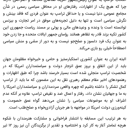
انتخاب ترامپ به عنوان رئیس‌جمهور امریکا نقدهای مخالف و اعتراضی دارند
چرا که هیچ یک از اظهارات، رفتارهای او در محافل سیاسی رسمی در شأن
مجامع عمومی دنیا نیست و یا حداقل ترامپ به عنوان فردی که فاقد بینش و
نگرش سیاسی است و تنها به دلیل تجربه‌های موفق در امر تجارت و بیزنس
توانسته است با وعده و وعیدهای مالی و پولی بر مسند ریاست جمهوری این
کشور تکیه بزند قادر به تظاهر همانند رؤسای جمهور ایالات متحده و جا زدن خود
به عنوان یک فرد دلسوز و صلح‌جو نیست و به دور از مشی و منش سیاسی
اصطلاحاً خیلی رو بازی می‌کند.
البته ایران به عنوان کشوری استکبارستیز و حامی و خیرخواه مظلومان جهان
باید از این اتفاق و بروز عمق انزجار دولت و سیاستمداران امریکا که در
شخصیت ترامپ متجلی شده است بسیار خرسند باشد چرا که طبق اظهارات و
رهنمودهای اخیر مقام معظم رهبری نقل به این مضمون که ما باید از ترامپ
کمال تشکر را داشته باشیم که چهره واقعی سردمداران و سیاستمداران امریکا را
به ما و جهانیان نشان داد، رفتار و اعمال ضد و نقیض ترامپ علاوه بر آنکه عدم
اشراف او به موضوعات سیاسی را نشان می‌دهد گواه عمق خصومت و
کینه‌ورزی دولت امریکا در مواجهه با هر جریان آزادی‌خواه و صلح‌طلب است.
به هر ترتیب این مسابقه با انتشار فراخوانی و مشارکت هنرمندان با شکوه
هرچه تمامتر آغاز به کار کرد و اختتامیه و تقدیر از برگزیدگان آن نیز روز ۱۲ تیر