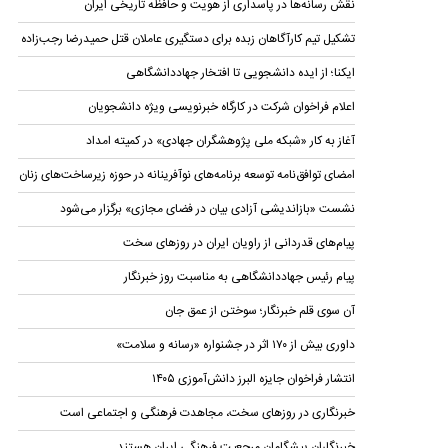
نقش رسانه‌ها در پاسداری از هویت و حافظه تاریخی ایران
تشکیل تیم کارآگاهان زبده برای دستگیری عاملان قتل حمیدرضا رجب‌زاده
ایکنا؛ از ایده دانشجویی تا افتخار جهاددانشگاهی
اعلام فراخوان شرکت در کارگاه خبرنویسی ویژه دانشجویان
آغاز به کار «شبکه ملی پژوهشگران جهادی» در کمیته امداد
امضای توافق‌نامه توسعه برنامه‌های نوآفرینانه در حوزه زیرساخت‏‌های زنان
نشست «بازاندیشی آزادی بیان در فضای مجازی» برگزار می‌شود
پیام‌های قدردانی از راویان ایران در روزهای سخت
پیام رئیس جهاددانشگاهی به مناسبت روز خبرنگار
آن سوی قلم خبرنگار؛ سوختن از عمق جان
داوری بیش از ۱۷۰ اثر در جشنواره «رسانه و سلامت»
انتشار فراخوان جایزه البرز دانش‌آموزی ۱۴۰۵
خبرنگاری در روز‌های سخت، مجاهدت فرهنگی و اجتماعی است
خبرنگاران پیشگامان مرجعیت فرهنگی ایران هستند