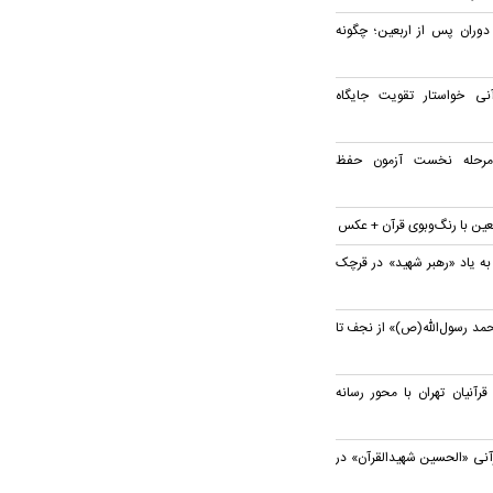
 دوران پس از اربعین؛ چگونه
ی خواستار تقویت جایگاه
 مرحله نخست آزمون حفظ
بعین با رنگ‌وبوی قرآن + عکس
به یاد «رهبر شهید» در قرچک
مد رسول‌الله(ص)» از نجف تا
نیان تهران با محور رسانه
آنی «الحسین شهیدالقرآن» در