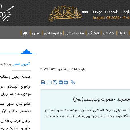
Türkçe
Français
Engl
معارف
اجتماعی
فرهنگی
شعب استانی
چندرسانه ای
عکس
بازار
آخرین اخبار
پربازدید
تاریخ انتشار :
۰۱ مهر ۱۳۹۶ - ۲۲:۵۷
حماسه اربعین و مطالب
فراخوان ثبت‌نام د
مهدویت» ویژه مربیان 
ر مسجد حضرت ولی‌عصر(عج)
اعلام زمان آزمون شف
: برنامه تلویزیونی «عطر عاشقی» روز گذشته، ۳۱ شهریورماه با سخنرانی حجت‌الاسلام والمسلمین سیدمحمدحسن ابوترابی
تخصصی حافظان قرآن
اه هوایی شکاری ترابری نیروی هوایی) از شبکه پنج سیما به
اربعین؛ فرصتی طلایی 
و تبیین حقانیت جبهه 