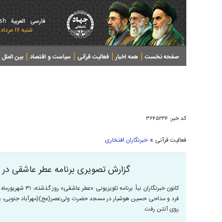
ish
فارسی
العربیة
شنبه ۱۷ مرداد ۱۴۰۵ - 2026 August 08
صفحه نخست
همه اخبار
فعالیت قرآنی
سیاست و اقتصاد
بین الملل
پرونده های خبری
کد خبر:
۳۶۴۵۲۳۴
»
فعالیت قرآنی
خبرنگاران افتخاری
گزارش تصویری برنامه عطر عاشقی د
کانون خبرنگاران نبأ
فرد و مداحی حسین هوشیار در مسجد حضرت ولی‌عصر(عج)(مهرآباد جنوبی، پایگ
روی آنتن رفت.