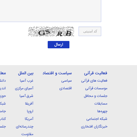
فعالیت قرآنی
سیاست و اقتصاد
بین الملل
معا
فعالیت های قرآنی
سیاسی
غرب آسیا
دانش
موسسات قرآنی
اقتصادی
آسیای مرکزی
اندی
جلسات و محافل
شرق آسیا
حوزه
مسابقات
آفریقا
شبکه
چهره‌ها
اروپا
جامع
شبکه اجتماعی
آمریکا
کتاب
خبرنگاران افتخاری
چندرسانه‌ای
جلسا
مقاومت