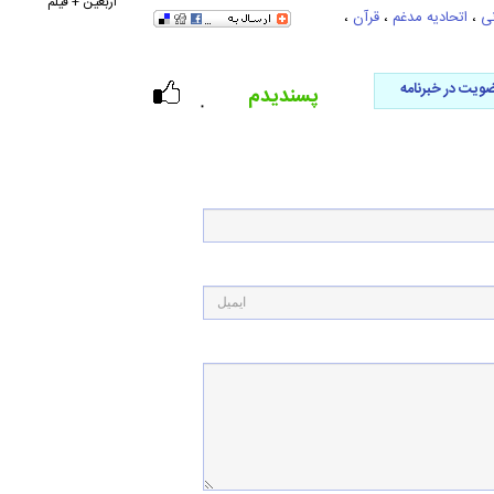
اربعین + فیلم
ی
،
اتحادیه مدغم
،
قرآن
،
ویت در خبرنامه
پسندیدم
۰