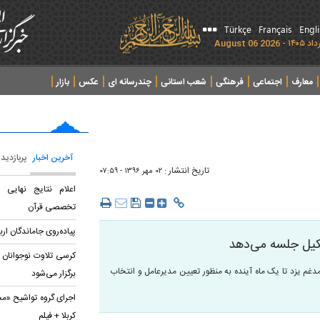
Türkçe
Français
Engl
معارف
اجتماعی
فرهنگی
شعب استانی
چندرسانه ای
عکس
بازار
آخرین اخبار
پربازدید
تاریخ انتشار :
۰۲ مهر ۱۳۹۶ - ۰۷:۵۹
اعلام نتایج نهایی
تخصصی قرآن
پیاده‌روی جاماندگان ار
کیل جلسه می‌دهد
کرسی تلاوت نوجوانان 
غم یزد تا یک ماه آینده به منظور تعیین مدیرعامل و انتخاب
برگزار می‌شود
اجرای گروه تواشیح «مح
کربلا + فیلم