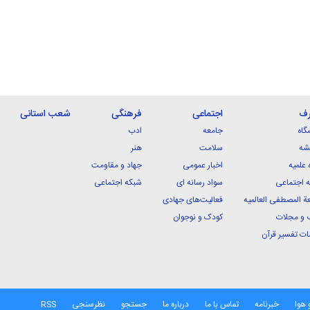
رف
اجتماعی
فرهنگی
شعب استانی
گاه
جامعه
ادب
شه
سلامت
هنر
 علمیه
اخبار عمومی
جهاد و مقاومت
 اجتماعی
سواد رسانه ای
شبکه اجتماعی
ة المصطفی العالمیه
فعالیت‌های جهادی
 و مجلات
کودک و نوجوان
ت تفسیر قرآن
 هوا
خبرنامه
تماس با ما
درباره ما
جستجو
نظرسنجی
RSS