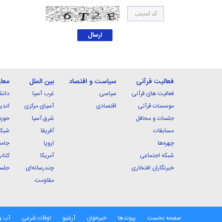
فعالیت قرآنی
سیاست و اقتصاد
بین الملل
معا
فعالیت های قرآنی
سیاسی
غرب آسیا
دانش
موسسات قرآنی
اقتصادی
آسیای مرکزی
اندی
جلسات و محافل
شرق آسیا
حوزه
مسابقات
آفریقا
شبکه
چهره‌ها
اروپا
جامع
شبکه اجتماعی
آمریکا
کتاب
خبرنگاران افتخاری
چندرسانه‌ای
جلسا
مقاومت
صفحه نخست
پیوندها
خبرخوان
آرشیو
اوقات شرعی
آب و