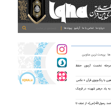
.
.
.
درباره ما
تماس با ما
آرشیو
پیوندها
 ها
پربحث ترین عناوین
 مرحله نخست آزمون حفظ
بعین با رنگ‌وبوی قرآن + عکس
به یاد «رهبر شهید» در قرچک
مد رسول‌الله(ص)» از نجف تا