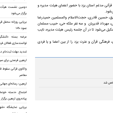
رآنی مدغم استان یزد با حضور اعضای هیئت مدیره و
دومین نشست هیأت قرآ
‌شود.
برگزار می‌شود
، حسین قادری، حجت‌الاسلام والمسلمین حمیدرضا
برپایی روزانه محفل قر
 مهرداد قدیریان و سه نفر ملکه حی، حبیب مسلمان
عمود ۱۰۹۰
کیل می‌شود تا در آن جلسه رئیس هیئت مدیره،‌ نایب
عرضه بسته «کنشگری
 فرهنگی قرآن و عترت یزد را از بین اعضا و یا فردی
توانمندسازی فعالان فر
تمدید مهلت ثبت‌نام در
اربعین فرصتی برای سیر در ۱۱۴ منز
واکاوی قرآنی سقوط قد
معاصر
شخص شد
اربعین؛ رسانه‌ای جهانی
اجتماع «دسته خونخو
پیاده‌روی اربعین برگزا
برپایی نمایشگاه «شهی