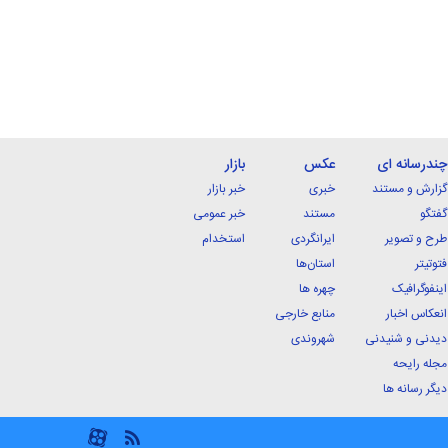
چندرسانه ای
عکس
بازار
گزارش و مستند
خبری
خبر بازار
گفتگو
مستند
خبر عمومی
طرح و تصویر
ایرانگردی
استخدام
فتوتیتر
استان‌ها
اینفوگرافیک
چهره ها
انعکاس اخبار
منابع خارجی
دیدنی و شنیدنی
شهروندی
مجله رایحه
دیگر رسانه ها