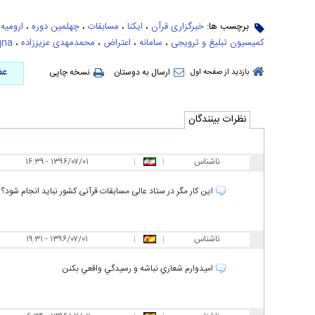
برچسب ها:
خبرگزاری قرآن
،
ایکنا
،
مسابقات
،
چهلمین دوره
،
ارومیه
،
کمیسیون تبلیغ و ترویجی
،
سامانه
،
اعتراض
،
محمدمهدی عزیززاده
،
qna
عض
ارسال به دوستان
نسخه چاپی
بازدید از صفحه اول
نظرات بینندگان
ناشناس
|
|
۱۶:۳۹ - ۱۳۹۶/۰۷/۰۱
این کار مگر در ستاد عالی مسابقات قرآنی کشور نباید انجام شود؟
ناشناس
|
|
۱۹:۳۱ - ۱۳۹۶/۰۷/۰۱
اميدوارم شعاري نباشه و رسيدگي واقعي بكنن