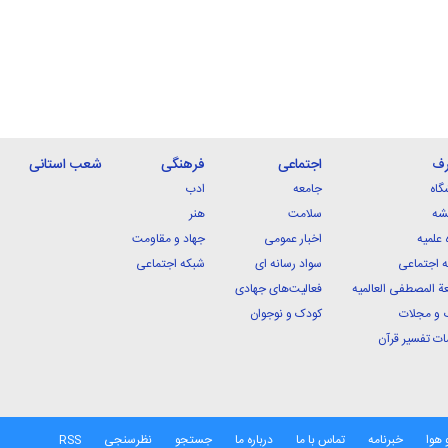
رف
اجتماعی
فرهنگی
شعب استانی
گاه
جامعه
ادب
شه
سلامت
هنر
 علمیه
اخبار عمومی
جهاد و مقاومت
 اجتماعی
سواد رسانه ای
شبکه اجتماعی
ة المصطفی العالمیه
فعالیت‌های جهادی
 و مجلات
کودک و نوجوان
ت تفسیر قرآن
 هوا
خبرنامه
تماس با ما
درباره ما
جستجو
نظرسنجی
RSS