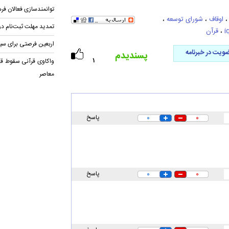
توانمندسازی فعالان فر
اوقاف
،
شورای توسعه
،
تمدید مهلت ثبت‌نام در
i
،
قرآن
اربعین فرصتی برای سیر در ۱۱۴ منز
ویت در خبرنامه
پسندیدم
واکاوی قرآنی سقوط قد
۱
معاصر
۰
۰
پاسخ
۰
۰
پاسخ