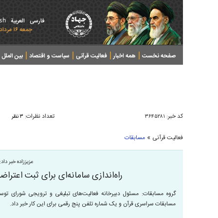
ish
فارسی
العربیة
جمعه ۱۶ مرداد ۱۴۰۵ - 2026 August 07
صفحه نخست
همه اخبار
فعالیت قرآنی
سیاست و اقتصاد
بین الملل
پرونده های خبری
کد خبر:
تعداد نظرات:
۳۶۴۵۲۸۱
۳ نظر
»
فعالیت قرآنی
مسابقات
عزیززاده خبر داد:
راه‌اندازی سامانه‌ای برای ثبت اعتر
گروه مسابقات: مسئول دبیرخانه فعالیت‌های تبلیغی و ترویجی شورای توس
مسابقات سراسری قرآن و یک شماره تلفن پنج رقمی برای این کار خبر داد.