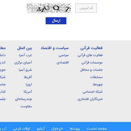
فعالیت قرآنی
سیاست و اقتصاد
بین الملل
معا
فعالیت های قرآنی
سیاسی
غرب آسیا
دانش
موسسات قرآنی
اقتصادی
آسیای مرکزی
اندی
جلسات و محافل
شرق آسیا
حوزه
مسابقات
آفریقا
شبکه
چهره‌ها
اروپا
جامع
شبکه اجتماعی
آمریکا
کتاب
خبرنگاران افتخاری
چندرسانه‌ای
جلسا
مقاومت
صفحه نخست
پیوندها
خبرخوان
آرشیو
اوقات شرعی
آب و