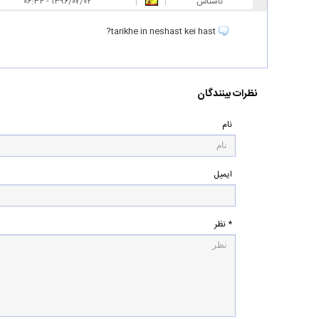
ناشناس
|
|
۰۶:۳۴ - ۱۳۹۶/۰۷/۰۲
tarikhe in neshast kei hast?
نظرات بینندگان
نام
ایمیل
* نظر