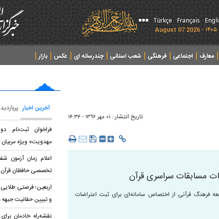
Türkçe
Français
Engl
معارف
اجتماعی
فرهنگی
شعب استانی
چندرسانه ای
عکس
بازار
آخرین اخبار
پربازدید
تاریخ انتشار :
۰۱ مهر ۱۳۹۶ - ۱۴:۳۴
فراخوان ثبت‌نام د
مهدویت» ویژه مربیان 
اعلام زمان آزمون شف
تخصصی حافظان قرآن
اضات مسابقات سراسری قرآن
اربعین؛ فرصتی طلایی 
عه فرهنگ قرآنی از اختصاص سامانه‌ای برای ثبت اعتراضات
و تبیین حقانیت جبهه 
نقشه‌راه خادمان برای