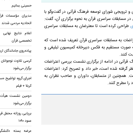
حسینی بمانیم
 و ترویجی شورای توسعه فرهنگ قرآنی در گفت‌وگو با
مدیران مؤسسات قرآن
ن در مسابقات سراسری قرآن به نحوه برگزاری آن، گفت:
اتحادیه‌ مردمی شدند
ی
طراحی کرده است تا معترضان به مسابقات سراسری
اعلام نتایج نهایی
ن پنج رقمی ۶۱۹۰۵ نیز برای ثبت اعتراضات به مسابقات سراسری قرآن تعریف شده است که
تخصصی قرآن
ان با شماره‌گیری این شماره و وارد کردن شماره داخلی ۱۲۹ به صورت مستقیم به فکس دبیرخانه کمیسیون تبلیغی و
پیاده‌روی جاماندگان ار
ت کنند.
کرسی تلاوت نوجوانان 
گ قرآنی در ادامه از برگزاری نشست بررسی اعتراضات
ر گرفته شده است، خبر داد و تصریح کرد: اعتراضات
برگزار می‌شود
ت. همچنین از متسابقان، داوران و صاحب نظران به
اجرای گروه تواشیح «مح
 را مطرح کنند.
کربلا + فیلم
دومین نشست هیأت قرآ
برگزار می‌شود
برپایی روزانه محفل قر
عمود ۱۰۹۰
عرضه بسته «کنشگری