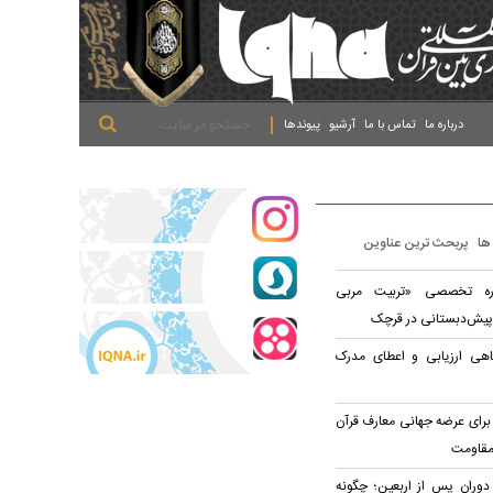
.
.
.
درباره ما
تماس با ما
آرشیو
پیوندها
 ها
پربحث ترین عناوین
وره تخصصی «تربیت مربی
پیش‌دبستانی در قرچک
اهی ارزیابی و اعطای مدرک
برای عرضه جهانی معارف قرآن
مقاومت
 دوران پس از اربعین؛ چگونه