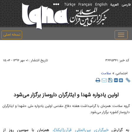
Türkçe
Français
English
فارسی
العربیة
نسخه اصلی
Toggle
navigation
کد خبر:
تاریخ انتشار :
۳۶۴۵۳۴۱
۰۱ مهر ۱۳۹۶ - ۱۵:۰۴
»
اجتماعی
سلامت
اولین یادواره شهدا و ایثارگران داروساز برگزار می‌شود
گروه سلامت: همزمان با گرامیداشت هفته دفاع مقدس اولین یادواره ملی «شهدا و ایثارگران
داروساز کشور» برگزار می‌شود.
به گزارش
خبرگزاری بین‌المللی قرآن(ایکنا)،
همزمان با سومین روز از