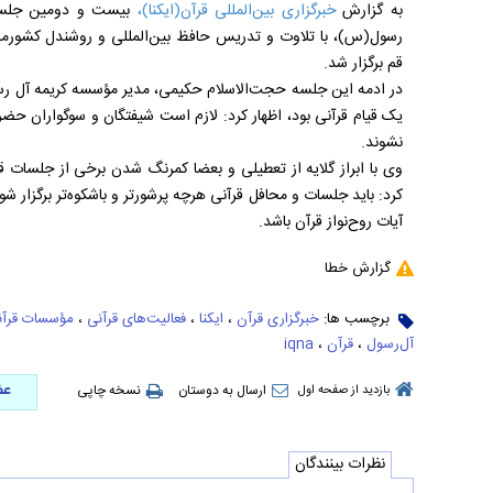
به گزارش
خبرگزاری بین‌المللی قرآن(ایکنا)،
بیست و دومین جلسه 
رسول(س)، با تلاوت و تدریس حافظ بین‌المللی و روشندل کشور
قم برگزار شد.
در ادمه این جلسه حجت‌الاسلام حکیمی، مدیر مؤسسه کریمه آل رس
یک قیام قرآنی بود، اظهار کرد: لازم است شیفتگان و سوگواران حضرت 
نشوند.
وی با ابراز گلایه از تعطیلی و بعضا کمرنگ شدن برخی از جلسات قرآ
کرد: باید جلسات و محافل قرآنی هرچه پرشورتر و باشکوه‌تر برگزا
آیات روح‌نواز قرآن باشد.
گزارش خطا
برچسب ها:
خبرگزاری قرآن
،
ایکنا
،
فعالیت‌های قرآنی
،
مؤسسات قرآن
آل‌رسول
،
قرآن
،
iqna
عض
ارسال به دوستان
نسخه چاپی
بازدید از صفحه اول
نظرات بینندگان