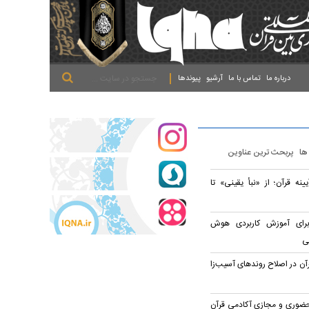
.
.
.
درباره ما
تماس با ما
آرشیو
پیوندها
 ها
پربحث ترین عناوین
نه قرآن؛ از «نبأ یقینی» تا
انالی برای آموزش کاربردی هوش
ی
رآن در اصلاح روندهای آسیب‌زا
 حضوری و مجازی آکادمی قرآن