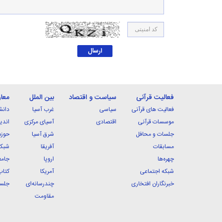
فعالیت قرآنی
سیاست و اقتصاد
بین الملل
معا
فعالیت های قرآنی
سیاسی
غرب آسیا
دانش
موسسات قرآنی
اقتصادی
آسیای مرکزی
اندی
جلسات و محافل
شرق آسیا
حوزه
مسابقات
آفریقا
شبکه
چهره‌ها
اروپا
جامع
شبکه اجتماعی
آمریکا
کتاب
خبرنگاران افتخاری
چندرسانه‌ای
جلسا
مقاومت