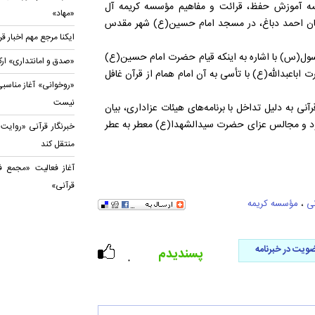
آموزش حفظ، قرائت و مفاهیم مؤسسه کریمه آل
«مهاد»
مان احمد دباغ، در مسجد امام حسین(ع) شهر مقدس
ایکنا مرجع مهم اخبار 
ول(س)‌ با اشاره به اینکه قیام حضرت امام حسین(ع)
«صدق و امانتداری» ارک
اباعبدالله(ع) با تأسی به آن امام همام از قرآن غافل
«روخوانی» آغاز مناسبی
نیست
نی به دلیل تداخل با برنامه‌های هیئات عزاداری، بیان
ر شود و مجالس عزای حضرت سیدالشهدا(ع) معطر به عطر
خبرنگار قرآنی «روایت 
منتقل کند
آغاز فعالیت «مجمع ف
قرآنی»
ی
،
مؤسسه کریمه
ویت در خبرنامه
پسندیدم
۰