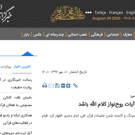
Türkçe
Français
Engl
معارف
اجتماعی
فرهنگی
شعب استانی
چندرسانه ای
عکس
بازار
آخرین اخبار
پربازدید
تاریخ انتشار :
۰۱ مهر ۱۳۹۶ - ۱۶:۰۱
رسالت خبرنگاری در آیی
روایت حقیقت
می:
«لسان AI»؛ ک
ت روح‌نواز کلام الله باشد
مصنوعی به فعالان قرآن
همکاری ایکنا و رادیو ق
رنگ‌ و کاسته شدن جلسات قرآن طی ایام محرم، اظهار کرد: قیام
در فعالیت‌های قرآنی
آغاز ثبت‌نام دوره‌های