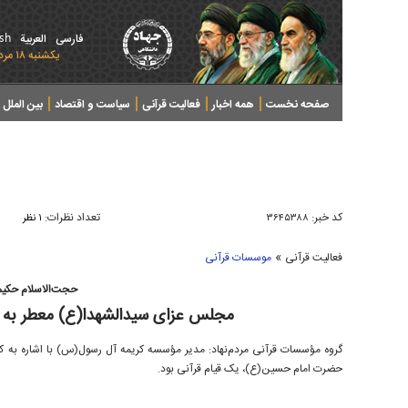
ish
فارسی
العربیة
يکشنبه ۱۸ مرداد ۱۴۰۵ - 2026 August 09
صفحه نخست
همه اخبار
فعالیت قرآنی
سیاست و اقتصاد
بین الملل
پرونده های خبری
کد خبر:
تعداد نظرات:
۳۶۴۵۳۸۸
۱ نظر
»
فعالیت قرآنی
موسسات قرآنی
حجت‌الاسلام حکی
مجلس عزای سیدالشهدا(ع) معطر به آیا
گروه مؤسسات قرآنی مردم‌نهاد: مدیر مؤسسه کریمه آل رسول(س) با اشاره به کم
حضرت امام حسین(ع)، یک قیام قرآنی بود.