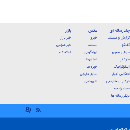
چندرسانه ای
عکس
بازار
گزارش و مستند
خبری
خبر بازار
گفتگو
مستند
خبر عمومی
طرح و تصویر
ایرانگردی
استخدام
فتوتیتر
استان‌ها
اینفوگرافیک
چهره ها
انعکاس اخبار
منابع خارجی
دیدنی و شنیدنی
شهروندی
مجله رایحه
دیگر رسانه ها
 بلامانع است.