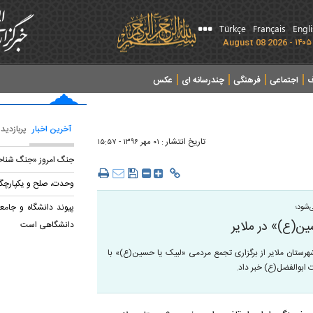
Türkçe
Français
Engl
ف
اجتماعی
فرهنگی
چندرسانه ای
عکس
آخرین اخبار
پربازدید
تاریخ انتشار :
۰۱ مهر ۱۳۹۶ - ۱۵:۵۷
جنگ امروز «جنگ شنا
وحدت، صلح و یکپارچگی
پیوند دانشگاه و جامعه
‌شود؛
ن(ع)» در ملایر
دانشگاهی است
هرستان ملایر از برگزاری تجمع مردمی «لبیک یا حسین(ع)» با