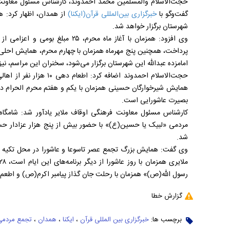
حجت‌الاسلام و‌المسلمین محمد احمدوند، کارشناس مسئول معاونت ف
گفت‌و‌گو با
خبرگزاری بین‌المللی قرآن(ایکنا)
از همدان، اظهار کرد: 
شهرستان برگزار خواهد شد.
وی افزود: همزمان با آغاز ماه محرم،
امامزده عبدالله این شهرستان برگزار می‌شود، سخنران این مراسم، نی
حجت‌الاسلام احمدوند اضافه 
همایش شیرخوارگان حسینی همزمان با یکم و هفتم محرم الحرام در
بصیرت عاشورایی است.
مردمی «لبیک یا حسین(ع)» با حضور بیش از پنج هزار عزادار حس
شد.
رسول الله(ص)» همزمان با رحلت جان گذاز پیامبر اکرم(ص) و اطعم ده
گزارش خطا
برچسب ها:
خبرگزاری بین المللی قرآن
،
ایکنا
،
همدان
،
تجمع مردمی