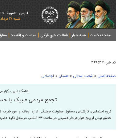
ish
فارسی
العربیة
شنبه ۱۷ مرداد ۱۴۰۵ - 2026 August 08
صفحه نخست
همه اخبار
فعالیت های قرآنی
سیاست و اقتصاد
معار
کد خبر:
۳۶۴۵۳۹۹
»
»
»
صفحه اصلی
شعب استانی
همدان
اجتماعی
شامگاه امروز برگزار می
تجمع مردمی «لبیک یا حسی
گروه اجتماعی: کارشناس مسئول معاونت فرهنگی اداره اوقاف و امور خیریه ش
حضور بیش از پنج هزار عزادار حسینی در ساعت ۲۳ ‌امشب در محل تکیه حضرت ابوالفضل(ع) خبر داد.