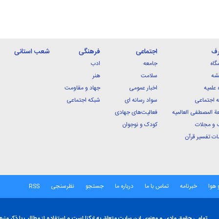
رف
اجتماعی
فرهنگی
شعب استانی
گاه
جامعه
ادب
شه
سلامت
هنر
 علمیه
اخبار عمومی
جهاد و مقاومت
 اجتماعی
سواد رسانه ای
شبکه اجتماعی
ة المصطفی العالمیه
فعالیت‌های جهادی
 و مجلات
کودک و نوجوان
ت تفسیر قرآن
 هوا
خبرنامه
تماس با ما
درباره ما
جستجو
نظرسنجی
RSS
تمامی حقوق مادی و معنوی این سایت متعلق به ایکنا است و استفاده از مطالب با ذکر منبع