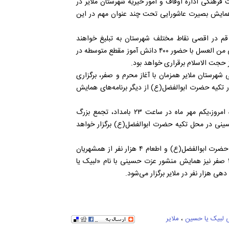
رهنگی اداره اوقاف و امور خیریه شهرستان ملایر در
همایش بصیرت عاشورایی تحت چند عنوان مهم در این
 ۲۵ مبلغ بومی و اعزامی از قم در اقصی نقاط مختلف شهرستان به تبلیغ خواهند
پرداخت، همچنین پنج مهرماه همزمان با چهارم محرم، همایش احلی من العسل با حضور ۴۰۰ دانش آموز مقطع متوسطه در
ز حجت الاسلام برقراری خواهد بود.
کرد: اطعام دهی ۱۰ هزار نفر از اهالی شهرستان ملایر همزمان با آغاز محرم و صفر، برگزاری
 تکیه حضرت ابوالفضل(ع) از دیگر برنامه‌های همایش
کارشناس مسئول معاونت فرهنگی اوقاف ملایر یادآور شد: شامگاه امروز،یکم مهر ماه در ساعت ۲۳ بامداد، تجمع بزرگ
ینی در محل تکیه حضرت ابوالفضل(ع) برگزار خواهد
وی گفت: همایش بزرگ تجمع عصر تاسوعا و عاشورا در محل تکیه حضرت ابوالفضل(ع) و اطعام ۴ هزار نفر از همشهریان
ملایری همزمان با روز عاشورا از دیگر برنامه‌های این ایام است، ۲۸ صفر نیز همایش منشور عزت حسینی با نام «لبیک یا
ی هزار نفر در ملایر برگزار می‌شود.
 لبیک یا حسین
،
ملایر