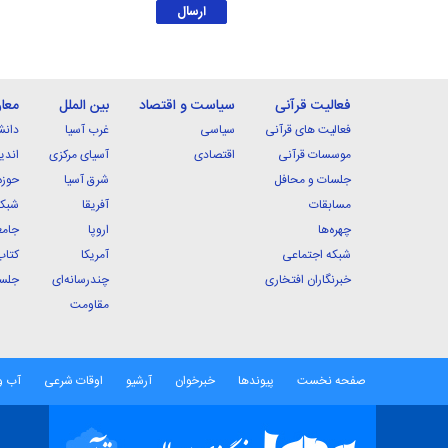
فعالیت قرآنی
سیاست و اقتصاد
بین الملل
معا
فعالیت های قرآنی
سیاسی
غرب آسیا
دانش
موسسات قرآنی
اقتصادی
آسیای مرکزی
اندی
جلسات و محافل
شرق آسیا
حوزه
مسابقات
آفریقا
شبکه
چهره‌ها
اروپا
جامع
شبکه اجتماعی
آمریکا
کتاب
خبرنگاران افتخاری
چندرسانه‌ای
جلسا
مقاومت
صفحه نخست
پیوندها
خبرخوان
آرشیو
اوقات شرعی
آب و