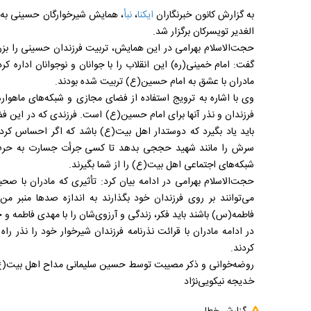
به گزارش کانون خبرنگاران
ایکنا
،
نبأ
، همایش شیرخوارگان حسینی به یا
الغدیر تویسرکان برگزار شد.
حجت‌الاسلام بهرامی در این همایش، تربیت فرزندان حسینی را‌ ب
مادران با عشق به امام حسین(ع) تربیت شده بودند.
وی با اشاره به ترویج استفاده از فضای مجازی و شبکه‌های ماهوار
فرزندان و نذر آنها برای امام حسین(ع) است. فرزندی که در این ف
باید یاد بگیرد که دوستدار اهل بیت(ع) باشد که اگر احساس 
سرش را مانند شهید حججی بدهد تا کسی جرأت جسارت به حرم ح
شبکه‌های اجتماعی اهل بیت(ع) را از شما بگیرند.
حجت‌الاسلام بهرامی در ادامه بیان کرد: تأثیری که مادران با
می‌توانند بر روی فرزندان خود بگذارند به اندازه صدها منبر من
فاطمه(س) باشند باید فکر، زندگی و آرزوی‌شان را با مهدی فاطمه
در ادامه مادران با قرائت نذرنامه فرزندان شیرخوار خود را نذر
کردند.
روضه‌خوانی و ذکر مصیبت توسط حسین سلیمانی مداح اهل بیت(ع)
خدیجه نیکویی‌نژاد