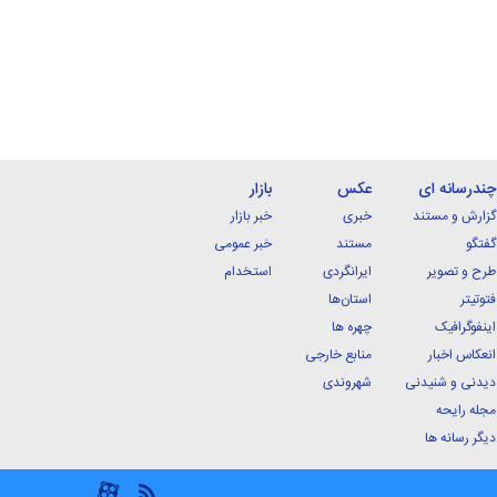
چندرسانه ای
عکس
بازار
گزارش و مستند
خبری
خبر بازار
گفتگو
مستند
خبر عمومی
طرح و تصویر
ایرانگردی
استخدام
فتوتیتر
استان‌ها
اینفوگرافیک
چهره ها
انعکاس اخبار
منابع خارجی
دیدنی و شنیدنی
شهروندی
مجله رایحه
دیگر رسانه ها