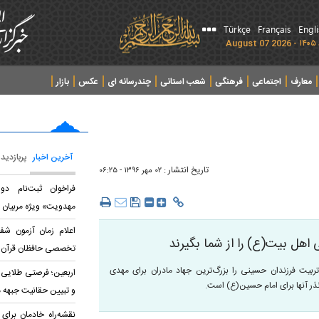
Türkçe
Français
Engl
معارف
اجتماعی
فرهنگی
شعب استانی
چندرسانه ای
عکس
بازار
آخرین اخبار
پربازدید
تاریخ انتشار :
۰۲ مهر ۱۳۹۶ - ۰۶:۲۵
فراخوان ثبت‌نام د
مهدویت» ویژه مربیان 
اعلام زمان آزمون شف
 اهل بیت(ع) را از شما بگیرند
تخصصی حافظان قرآن
ربیت فرزندان حسینی را‌ بزرگ‌ترین جهاد مادران برای مهدی
اربعین؛ فرصتی طلایی 
ر آنها برای امام حسین(ع) است.
و تبیین حقانیت جبهه 
نقشه‌راه خادمان برای