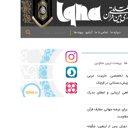
.
.
.
درباره ما
تماس با ما
آرشیو
پیوندها
 ها
پربحث ترین عناوین
وره تخصصی «تربیت مربی
پیش‌دبستانی در قرچک
اهی ارزیابی و اعطای مدرک
برای عرضه جهانی معارف قرآن
مقاومت
 دوران پس از اربعین؛ چگونه