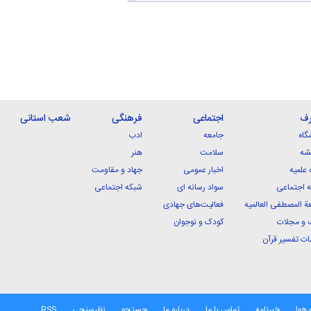
رف
اجتماعی
فرهنگی
شعب استانی
گاه
جامعه
ادب
شه
سلامت
هنر
 علمیه
اخبار عمومی
جهاد و مقاومت
 اجتماعی
سواد رسانه ای
شبکه اجتماعی
ة المصطفی العالمیه
فعالیت‌های جهادی
 و مجلات
کودک و نوجوان
ت تفسیر قرآن
 هوا
خبرنامه
تماس با ما
درباره ما
جستجو
نظرسنجی
RSS