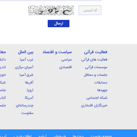
فعالیت قرآنی
سیاست و اقتصاد
بین الملل
معا
فعالیت های قرآنی
سیاسی
غرب آسیا
دانش
موسسات قرآنی
اقتصادی
آسیای مرکزی
اندی
جلسات و محافل
شرق آسیا
حوزه
مسابقات
آفریقا
شبکه
چهره‌ها
اروپا
جامع
شبکه اجتماعی
آمریکا
کتاب
خبرنگاران افتخاری
چندرسانه‌ای
جلسا
مقاومت
صفحه نخست
پیوندها
خبرخوان
آرشیو
اوقات شرعی
آب و