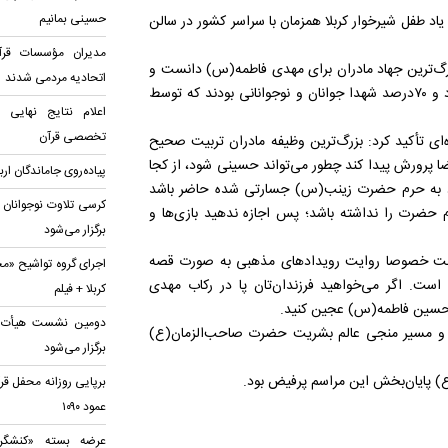
حسینی بمانیم
د طفل شیرخوار کربلا همزمان با سراسر کشور در سالن
مدیران مؤسسات قرآن
زرگ‌ترین جهاد مادران برای مهدی فاطمه(س) دانست و
اتحادیه‌ مردمی شدند
گفت: امام خمینی(ره) این انقلاب را با جوانان و نوجوانان اداره کرد و ۷۰درصد شهدا جوانان و نوجوانانی بودند که توسط
اعلام نتایج نهایی
تخصصی قرآن
ه‌ای تأکید کرد: بزرگ‌ترین وظیفه مادران تربیت صحیح
ضا پرورش پیدا کند چطور می‌تواند حسینی شود، از کجا
پیاده‌روی جاماندگان ار
کرد به حرم حضرت زینب(س) جسارتی شده حاضر باشد
کرسی تلاوت نوجوانان 
ضرت را نداشته باشد؛ پس اجازه ندهید بازی‌ها و
برگزار می‌شود
 صحبت خصوصا روایت رویدادهای مذهبی به صورت قصه
اجرای گروه تواشیح «مح
 است. اگر می‌خواهید فرزندان‌تان پا در رکاب مهدی
کربلا + فیلم
 و حسین فاطمه(س) عجین کنید.
دومین نشست هیأت قرآ
 راه و مسیر منجی عالم بشریت حضرت صاحب‌الزمان‌(ع)
برگزار می‌شود
 پایان‌بخش این مراسم پرفیض بود.
برپایی روزانه محفل قر
عمود ۱۰۹۰
عرضه بسته «کنشگری