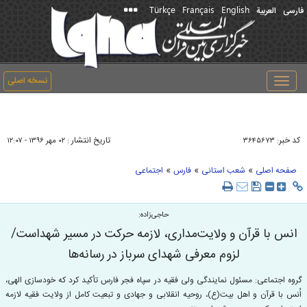
Türkçe
Français
English
فارسی
العربیة
نسخه اصلی
Toggle
navigation
کد خبر:
تاریخ انتشار :
۳۶۴۵۶۷۳
۰۲ مهر ۱۳۹۶ - ۱۲:۰۷
»
»
»
صفحه اصلی
شعب استانی
فارس
اجتماعی
حاجی‌زاده:
انس با قرآن و ولایت‌مداری، لازمه حركت در مسیر شهداست/
لزوم معرفی شهدای سرباز در رسانه‌ها
گروه اجتماعی:‌ مسئول نمایندگی ولی فقیه در سپاه فجر فارس تأكید كرد كه خودسازی الهی،
اُنس با قرآن و اهل بیت(ع)، روحیه انقلابی و جهادی و تبعیت کامل از ولایت فقیه لازمه