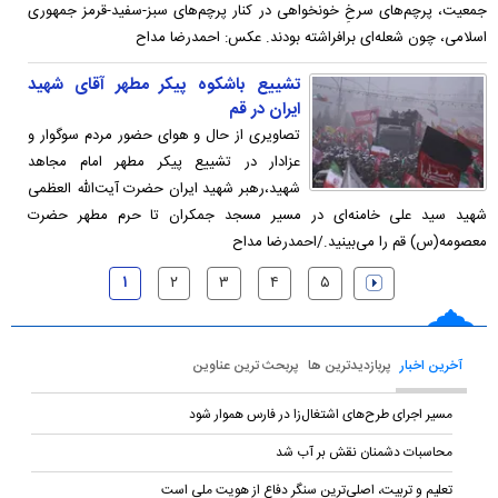
جمعیت، پرچم‌های سرخِ خونخواهی در کنار پرچم‌های سبز-سفید-قرمز جمهوری
اسلامی، چون شعله‌ای برافراشته بودند. عکس: احمدرضا مداح
تشییع باشکوه پیکر مطهر آقای شهید
ایران در قم
تصاویری از حال و هوای حضور مردم سوگوار و
عزادار در تشییع پیکر مطهر امام مجاهد
شهید،رهبر شهید ایران حضرت آیت‌الله العظمی
شهید سید علی خامنه‌ای در مسیر مسجد جمکران تا حرم مطهر حضرت
معصومه(س) قم را می‌بینید./احمدرضا مداح
۱
۲
۳
۴
۵
آخرین اخبار
پربازدیدترین ها
پربحث ترین عناوین
مسیر اجرای طرح‌های اشتغال‌زا در فارس هموار شود
محاسبات دشمنان نقش بر آب شد
تعلیم و تربیت، اصلی‌ترین سنگر دفاع از هویت ملی است