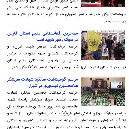
آیینی کشور، اولین شب از چهل و یکمین سال
شب شعر عاشورای شیراز شامگاه سی یکم
تیرماه۱۴۰۵ برگزار شد. شب شعر عاشورای شیراز یکم مرداد ۱۴۰۵ در تالار حافظ به
پایان می رسد.
مهاجرین افغانستانی مقیم استان فارس
در سوگ رهبر شهید امت
مراسم بزرگداشت «رهبر شهید ایران» و
گرامیداشت شهدای جبهه مقاومت با حضور
جمعی از مهاجرین افغانستانی مقیم استان
فارس در شبستان امام خمینی(ره) حرم مطهر حضرت شاهچراغ(ع) برگزار شد.
مراسم گرامیداشت سالگرد شهادت سرلشکر
غلامحسین غیب‌پرور در شیراز
مراسم گرامیداشت نخستین سالگرد شهادت
حبیب امنیت، سردار سرلشکر پاسدار شهید
غلامحسین غیب‌پرور، جانشین فقید فرمانده کل
سپاه در قرارگاه مرکزی امنیتی امام علی(ع) با حضور خانواده های معزز شاهدو
ایثارگر، همرزمان و فرماندهان عالی رتبه نظامی و انتظامی کشوری و استانی
همراه با سخنرانی سردار محمدرضا نقدی مشاور عالی فرمانده کل سپاه پاسداران