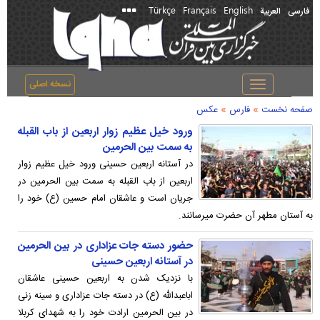
Türkçe
Français
English
فارسی
العربیة
نسخه اصلی
Toggle
navigation
»
»
صفحه نخست
فارس
عکس
ورود خیل عظیم زوار اربعین از باب القبله
به سمت بین الحرمین
در آستانه اربعین حسینی ورود خیل عظیم زوار
اربعین از باب القبله به سمت بین الحرمین در
جریان است و عاشقان امام حسین (ع) خود را
به آستان مطهر آن حضرت میرسانند.
حضور دسته جات عزاداری در بین الحرمین
در آستانه اربعین حسینی
با نزدیک شدن به اربعین حسینی عاشقان
اباعبدالله (ع) در دسته جات عزاداری و سینه زنی
در بین الحرمین ارادت خود را به شهدای کربلا