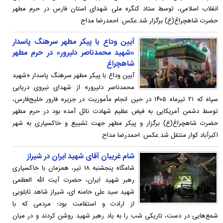
انقلاب اسلامی، توسط ستاد کنگره ملی شهدای استان فارس در حرم مطهر
حضرت شاهچراغ(ع) برگزار شد.عکس: احمدرضا مداح
آیین وداع با پیکر مطهر سرهنگ پاسدار
«شهید محمدناصر دلیرور» در حرم مطهر
شاهچراغ
آیین وداع با پیکر مطهر سرهنگ پاسدار «شهید
محمدناصر دلیرور» از شهدای نیروی دریایی
سپاه که‌ ۲۱ تیرماه ۱۴۰۵ در حین انجام مأموریت در جزیره فارور خلیج‌فارس،
توسط دشمن آمریکایی به فیض عظیم شهادت نائل آمده بود در حرم مطهر
حضرت شاهچراغ(ع) برگزار و پیکر مطهر جهت تشییع و خاکسپاری به شهر
اکبرآباد کوار منتقل شد.عکس: احمدرضا مداح
شام غریبان آقای شهید ایران در شیراز
شامگاه پنجشنبه ۱۸ تیر، همزمان با خاکسپاری
رهبر شهید ایران، حضرت آیت الله العظمی
شهید سید علی خامنه ای، شیراز شاهد تابلویی
از ارادت و استقامت بود؛ مردمی که با
شمع‌هایی در دست، تاریکی شب را به یاد رهبر شهید روشن کردند و در میان