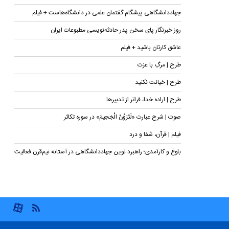
جهاددانشگاهی پیشگام گفتمان علمی در دانشگاه‌هاست + فیلم
روز خبرنگار پای سخن پدر حادثه‌نویسی مطبوعات ایران
عاشق کارتان باشید + فیلم
طرح | مرگِ با عزت
طرح | خیانت نکنید
طرح | اراده خدا، فراتر از تدبیرها
صوت | شرح عبارت «لَتَرَوُنَّ الْجَحِیمَ» در سوره تکاثر
فیلم | قرآن، شفا و درد
بلوغ و کارآمدی؛ راهبرد نوین جهاددانشگاهی در آستانه نیم‌قرن فعالیت