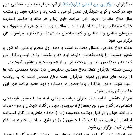
به گزارش خ
برگزاری بین المللی قرآن(ایکنا)
از قم، سردار سید جواد هاشمی دوم
مهر در گفت و گو با خبرنگاران ضمن گرامی داشت یاد و خاطره شهدای هشت
سال دفاع مقدس افزود: این مراسم طبق روال هر ساله با حضور گسترده
خانواده معظم شهدا و عزاداران سید و سالار شهیدان و جمعی از مسوولان و
نیروهای نظامی و انتظامی و کلیه خادمان به شهدا در ۷۷گلزار سراسر استان
برگزار می شود.
هفته دفاع مقدس امسال مصادف است با دهه اول محرم و ملتی که شور و
شعور حسینی را زنده نگه می دارند،‌ ایام دفاع مقدس را در ایامی برگزار می
کنند که رزمندگانش ایثار و شهادت طلبی را از همین محرم و عاشورا آموختند.
رئیس کمیته ایثارگران هفته دفاع مقدس خاطرنشان کرد: برنامه میهمانی لاله ها
از برنامه های محوری کمیته ایثارگران هفته دفاع مقدس است که به ریاست
بنیاد شهید وامور ایثارگران و با حضور ۱۸ دستگاه و نهاد عضو، برنامه های این
هفته پیگیری می شود.
سردار هاشمی ادامه داد: اجرای برنامه میهمانی لاله ها با حضور فرماندهی
انتظامی در گلزار علی بن جعفر(ع)، نیروهای سپاه در گلزار شیخان و سوم خرداد
،‌ پدافند هوایی در گلزار بهشت معصومه (س)،‌آمادگاه منظریه در گلزار امامزاده
ابراهیم (ع)تیپ دو ابا عبدالله الحسین (ع) در بقیع با ادای احترام به مقام
شامخ شهدا برگزار می شود.
وی اضافه کرد: گلباران، عطر افشانی، غبار روبی، حرکت کاروان گل از مسجد