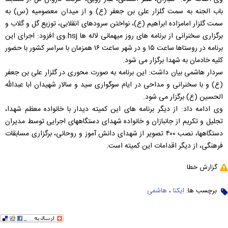
باب الجنه به سمت گلزار علی بن جعفر (ع) و از میدان معصومیه (س) به
سمت گلزار امامزاده ابراهیم (ع)، ‌نواختن سرودهای انقلابی،‌ توزیع گل و گلاب و
برگزاری سخنرانی از برنامه های روز میهمانی لاله ها hsj.وی افزود: اجرای این
برنامه در روستاها ساعت ۱۵ و در شهر ساعت ۱۶ همزمان با سراسر کشور با حضور
کلیه خادمان به شهدا برگزار می شود.
سردار هاشمی بیان داشت: این برنامه به صورت محوری در گلزار علی بن جعفر
(ع) و با سخنرانی و مداحی در ایام سوگواری سید و سالار شهیدان ابا عبدالله
الحسین (ع) برگزار می شود.
وی ادامه داد: از دیگر برنامه های این کمیته دیدار با خانواده معظم شهدا،‌
تجلیل و تکریم از جانبازان و خانواده شهدای دستگاههای اجرایی توسط مدیران
دستگاهها،‌ نصب ۴۰۰ تصویر از شهدای دانش آموز و روحانی،‌ برگزاری مسابقات
فرهنگی،‌ از دیگر اقدامات این کمیته است.
گزارش خطا
برچسب ها:
ایکنا
،
هاشمی