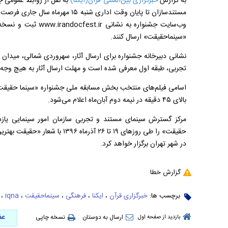
به گزارش
خبرگزاری بین‌المللی قرآن(ایکنا)
به نقل از روابط عمومی جش
مستندسازان تا پایان وقت اداری شنبه
وب‌سایت جشنواره به نشانی
www.irandocfest.ir
ثبت و نسخه ن
«سینماحقیقت» ارسال کنند.
تجربی، طبقه اول معرفی شده است و مهلت ارسال آثار به هیچ وجه
بالای ۴۵ دقیقه در نیمه دوم آبان‌ماه اعلام می‌شود
.
مرکز گسترش سینمای مستند و تجربی سازمان امور سینمایی یازده
حقیقت» را طی روزهای ۱۹ تا ۲۶ آذ
در شهر تهران برگزار خواهد کرد
.
گزارش خطا
برچسب ها:
خبرگزاری قرآن
،
ایکنا
،
فرهنگی
،
سینماحقیقت
،
iqna
،
عض
ارسال به دوستان
نسخه چاپی
بازدید از صفحه اول