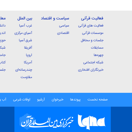
فعالیت قرآنی
سیاست و اقتصاد
بین الملل
معا
فعالیت های قرآنی
سیاسی
غرب آسیا
دانش
موسسات قرآنی
اقتصادی
آسیای مرکزی
اندی
جلسات و محافل
شرق آسیا
حوزه
مسابقات
آفریقا
شبکه
چهره‌ها
اروپا
جامع
شبکه اجتماعی
آمریکا
کتاب
خبرنگاران افتخاری
چندرسانه‌ای
جلسا
مقاومت
صفحه نخست
پیوندها
خبرخوان
آرشیو
اوقات شرعی
آب و