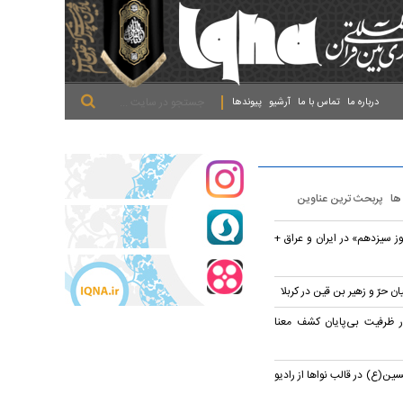
.
.
.
درباره ما
تماس با ما
آرشیو
پیوندها
 ها
پربحث ترین عناوین
 سیزدهم» در ایران و عراق +
 حرّ و زهیر بن قین در کربلا
در ظرفیت بی‌پایان کشف معنا
ین(ع) در قالب نواها از رادیو