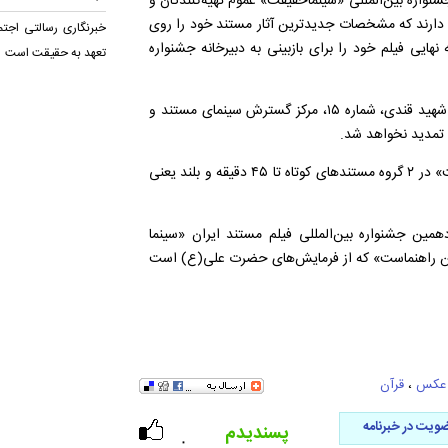
نواره بین‌المللی «سینماحقیقت» عموم تهیه‌کنندگان و
 ۱۵ مهرماه سال جاری فرصت دارند که مشخصات جدیدترین آثار مستند خود را روی
خبرنگاری رسالتی اجت
هایی فیلم خود را برای بازبینی به دبیرخانه جشنواره
تعهد به حقیقت است
نشانی دبیرخانه جشنواره برای ارسال آثار، سهروردی شمالی، میدان شهید قندی، شماره ۱۵، مرکز گسترش سینمای مستند و
 تمدید نخواهد شد.
اسامی فیلم‌های منتخب بخش مسابقه ملی جشنواره «سینما حقیقت» در ۲ گروه مستندهای کوتاه تا ۴۵ دقیقه و بلند یعنی
مین جشنواره بین‌المللی فیلم مستند ایران «سینما
رماه ۱۳۹۶ با شعار «حقیقت بهترین راهنماست» که از فرمایش‌های حضرت علی(ع) است
عکس
،
قرآن
ویت در خبرنامه
پسندیدم
۰