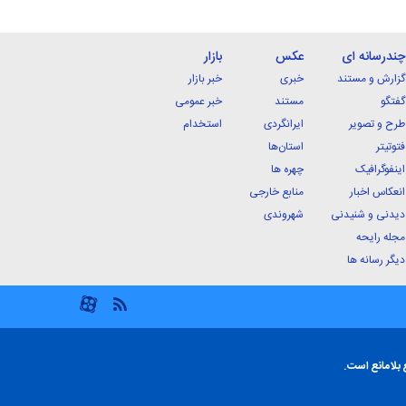
چندرسانه ای
عکس
بازار
گزارش و مستند
خبری
خبر بازار
گفتگو
مستند
خبر عمومی
طرح و تصویر
ایرانگردی
استخدام
فتوتیتر
استان‌ها
اینفوگرافیک
چهره ها
انعکاس اخبار
منابع خارجی
دیدنی و شنیدنی
شهروندی
مجله رایحه
دیگر رسانه ها
 بلامانع است.