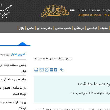
Türkçe
Français
Engl
معارف
اجتماعی
فرهنگی
شعب استانی
چندرسانه ای
عکس
بازار
آخرین اخبار
پربازدید
تاریخ انتشار :
۰۲ مهر ۱۳۹۶ - ۱۳:۵۶
پخش مستند کوتاه «روز
فیلم
پیام اصلی هماهنگی میان
ه «سینما حقیقت»
راز ماندگاری عاشورا 
 ۱۵ مهر تمدید شد.
نهفته است
روایت ارادت به امام حس
فرهنگ