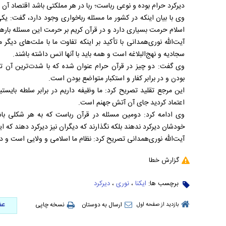
دیرکرد حرام بوده و نوعی رباست؛ ربا در هر مملکتی باشد اقتصاد آن
وی با بیان اینکه در کشور ما مسئله رباخواری وجود دارد، گفت: ی
اسلام حرمت بسیاری دارد و در قرآن کریم بر حرمت این مسئله بارها
آیت‌الله نوری‌همدانی با تأکید بر اینکه تفاوت ما با ملت‌های د
سجادیه و نهج‌البلاغه است و همه باید با آنها انس داشته باشند.
وی گفت: دو چیز در قرآن حرام عنوان شده که با شدت‌ترین آن تبع
بودن و در برابر کفار و استکبار متواضع بودن است.
این مرجع تقلید تصریح کرد: ما وظیفه داریم در برابر سلطه بایستیم 
اعتماد کردید جای آن آتش جهنم است.
وی ادامه کرد: دومین مسئله در قرآن رباست که به هر شکلی باش
خودشان دیرکرد ندهند بلکه نگذارند که دیگران نیز دیرکرد دهند که 
آیت‌الله نوری‌همدانی تصریح کرد: نظام ما اسلامی و ولایی است و در 
گزارش خطا
برچسب ها:
ایکنا
،
نوری
،
دیرکرد
عض
ارسال به دوستان
نسخه چاپی
بازدید از صفحه اول