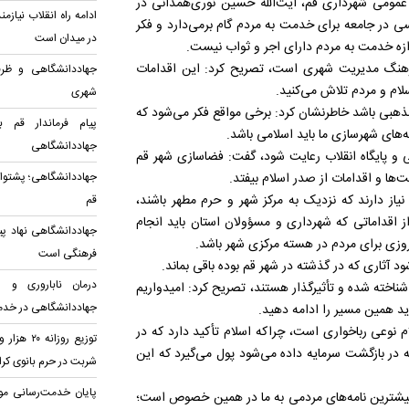
 عمومی شهرداری قم، آیت‌الله حسین نوری‌همدانی در
ادامه راه انقلاب نیا
کسی در جامعه برای خدمت به مردم گام برمی‌دارد و فکر
در میدان است
زه خدمت به مردم دارای اجر و ثواب نیست.
 فرهنگ مدیریت شهری است، تصریح کرد: این اقدامات
جهاددانشگاهی و ظرف
لام و مردم تلاش می‌کنید.
شهری
ذهبی باشد خاطرنشان کرد: برخی مواقع فکر می‌شود که
پیام فرماندار قم 
های شهرسازی ما باید اسلامی باشد.
جهاددانشگاهی
امی و پایگاه انقلاب رعایت شود، گفت: فضاسازی شهر قم
‌ها و اقدامات از صدر اسلام بیفتد.
جهاددانشگاهی؛ پشتوان
نیاز دارند که نزدیک به مرکز شهر و حرم مطهر باشند،
قم
اقداماتی که شهرداری و مسؤولان استان باید انجام
جهاددانشگاهی نهاد پ
وزی برای مردم در هسته مرکزی شهر باشد.
فرهنگی است
د آثاری که در گذشته در شهر قم بوده باقی بماند.
درمان ناباروری و س
 شناخته شده و تأثیرگذار هستند، تصریح کرد: امیدواریم
جهاددانشگاهی در خدم
ید همین مسیر را ادامه دهید.
م نوعی رباخواری است، چراکه اسلام تأکید دارد که در
که در بازگشت سرمایه داده می‌شود پول می‌گیرد که این
شربت در حرم بانوی کر
پایان خدمت‌رسانی م
، بیشترین نامه‌های مردمی به ما در همین خصوص است؛