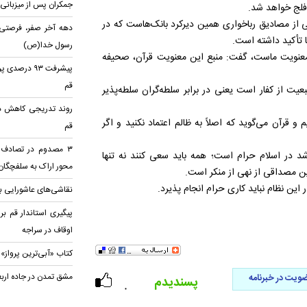
جمکران پس از میزبانی ا
 فلج خواهد شد.
کی از مصادیق رباخواری همین دیرکرد بانک‌هاست که در
دهه آخر صفر، فرصتی ب
 تأکید داشته است.
رسول خدا(ص)
یگر معنویت ماست، گفت: منبع این معنویت قرآن، صحیفه
پیشرفت ۹۳ د
قم
یت از کفار است یعنی در برابر سلطه‌گران سلطه‌پذیر
روند تدریجی کاهش دم
و قرآن می‌گوید که اصلاً به ظالم اعتماد نکنید و اگر
قم
د در اسلام حرام است؛ همه باید سعی کنند نه تنها
محور اراک به سلفچگان
این مصداقی از نهی از منکر است.
این نظام نباید کاری حرام انجام پذیرد.
نقاشی‌های عاشورایی بر
اوقاف در سراجه
کتاب «آبی‌ترین پرواز»
مشق تمدن در جاده ارب
ویت در خبرنامه
پسندیدم
۰