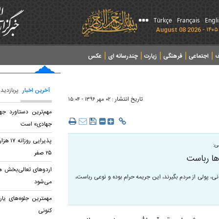
Türkçe
Français
Engl
ف
اجتماعی
فرهنگی
زیارت
چندرسانه ای
عکس
آخرین اخبار
پربازدید
تاریخ انتشار :
۰۲ مهر ۱۳۹۶ - ۱۵:۰۴
مهم‌ترین دستاورد جه
جهادی» است
پذیرایی
ی:
۲۵ صفر
ها رباست
اردو‌های تعالی‌بخش هم 
نی، پولی از مردم بگیرند، این جریمه حرام بوده و نوعی رباست،
می‌شود
مهمترین جلوه‌های یا
کنونی