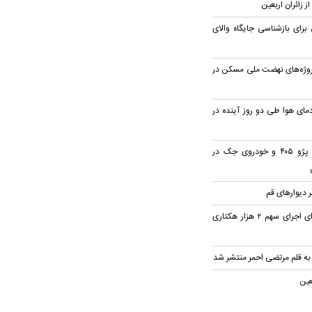
ز زائران اربعین
رای بازشناسی جایگاه والای
رصدی پروژه‌های نهضت ملی مسکن در
ای هوا طی دو روز آینده در
۳ مصدوم در تصادف پژو ۴۰۵ و خودروی جک در
 دیوار‌های قم
پیگیری استاندار قم برای اجرای سهم ۲ هزار هکتاری
 به قلم مرتضی احمر منتشر شد
عین