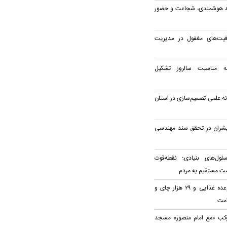
زمند هوشمندی، شجاعت و حضور
یت‌های مغفول در مدیریت
به مناسبت سالروز تشکیل
ه علمی تصمیم‌سازی در استان
یشران در تحقق سند مهندسی
لول‌های بنیادی؛ نقطه‌قوت
ت مستقیم به مردم
توزیع روزانه ۲۰ هزار وعده غذایی و ۲۹ هزار چای و
امت
وکب «مع امام منصور» مسجد