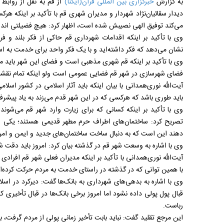
به گزارش
خبرگزاری بین المللی قرآن(ایکنا)
از قم به نقل از روابط
دیدار سقائیان‌نژاد شهردار و مدیران شهری قم با تأکید بر اینکه هر
می‌کند توفیق الهی نصیبش شده است، اظهار کرد: هیچ فضیلتی اندا
وی با تأکید بر اینکه اقدامات شهرداری قم حاکی از فکر بلند و
نشان می‌دهد که فکر داشته‌اید و با یک فکر واحد برای خدمت به اس
وی با تأکید بر اینکه قم شهری مذهبی است و فضای این شهر باید م
فضای شهرسازی در شهر قم فضایی عمومی است ولو اینکه تمام نقشه‌
آیت‌الله نوری‌همدانی با بیان اینکه باید آثار اسلامی در کشور اسل
باید طوری باشد که هرکسی که در این شهر قدم می‌زند به یاد پیشرفت
وی با تأکید بر اینکه کسانی که برای زیارت وارد شهر قم می‌شوند 
تصریح کرد: ساختمان‌های اطراف حرم مطهر قدیمی هستند؛ یکی از 
دهند این است که به دنبال ساخت ساختمان‌های جدید و ایمن و امر
وی با اشاره به وسعت شهر قم در گذشته بیان کرد: امروز باید دقت شو
آیت‌الله نوری‌همدانی با تأکید بر اینکه مدیران فعلی شهر قم افرادی
با همین توانی که در گذشته در راستای خدمت به مردم حرکت کرده‌ا
وی با اشاره به بدهی‌های شهرداری به بانک‌ها گفت: دیرکرد در اسلا
قبال پول پولی داده نشود اما امروز برخی بانک‌ها در قبال تأخیری 
رباست.
این مرجع تقلید گفت: نباید بابت تأخیر زمانی پولی از مردم گرفت