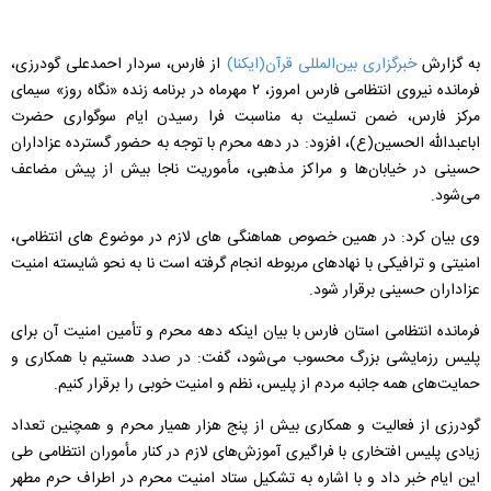
به گزارش
خبرگزاری بین‌المللی قرآن(ایكنا)
از فارس، سردار احمدعلی گودرزی،
فرمانده نیروی انتظامی فارس امروز، ۲ مهرماه در برنامه زنده «نگاه روز» سیمای
مركز فارس، ضمن تسلیت به مناسبت فرا رسیدن ایام سوگواری حضرت
اباعبدالله الحسین(ع)، افزود: در دهه محرم با توجه به حضور گسترده عزاداران
حسینی در خیابان‌ها و مراكز مذهبی، مأموریت ناجا بیش از پیش مضاعف
می‌شود.
وی بیان كرد: در همین خصوص هماهنگی های لازم در موضوع های انتظامی،
امنیتی و ترافیكی با نهادهای مربوطه انجام گرفته است نا به نحو شایسته امنیت
عزاداران حسینی برقرار شود.
فرمانده انتظامی استان فارس با بیان اینكه دهه محرم و تأمین امنیت آن برای
پلیس رزمایشی بزرگ محسوب می‌شود، گفت: در صدد هستیم با همكاری و
حمایت‌های همه جانبه مردم از پلیس، نظم و امنیت خوبی را برقرار كنیم.
گودرزی از فعالیت و همكاری بیش از پنج هزار همیار محرم و همچنین تعداد
زیادی پلیس افتخاری با فراگیری آموزش‌های لازم در كنار مأموران انتظامی طی
این ایام خبر داد و با اشاره به تشكیل ستاد امنیت محرم در اطراف حرم مطهر