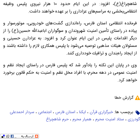
شاهچراغ(ع)، افزود: در این ایام حدود ۱۰ هزار نیروی پلیس وظیفه
انتظامی‌بخشی به مراسم‌های عزاداری را بر عهده خواهند داشت.
فرمانده انتظامی استان فارس، راه‌اندازی گشت‌های خودرویی، موتورسوار و
پیاده در راستای تأمین امنیت شهروندان و سوگواران اباعبدالله حسین(ع) را از
دیگر اقدامات پلیس در این ایام عنوان كرد و افزود: به عزادارن حسینی و
مسئولان هیئات مذهبی توصیه می‌شود با پلیس همكاری لازم را داشته باشند و
از ایجاد راه‌بندان و ترافیك خودداری كنند.
وی در پایان این نكته را یادآور شد كه پلیس فارس در راستای ایجاد نظم و
امنیت عمومی در دهه محرم، با افراد مخل نظم و امنیت به حكم قانون برخورد
خواهد كرد.
گزارش خطا
برچسب ها:
خبرگزاری قرآن
،
ایکنا
،
استان فارس
،
اجتماعی
،
سردار احمدعلی
گودرزی
،
ستاد امنیت محرم
،
همیار محرم
،
حرم شاهچراغ