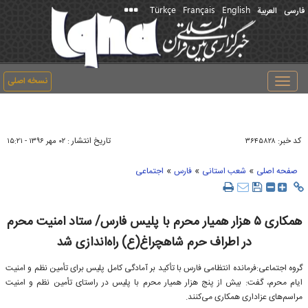
Türkçe
Français
English
فارسی
العربیة
نسخه اصلی
Toggle
navigation
کد خبر:
تاریخ انتشار :
۳۶۴۵۸۲۸
۰۲ مهر ۱۳۹۶ - ۱۵:۲۱
»
»
»
صفحه اصلی
شعب استانی
فارس
اجتماعی
همكاری ۵ هزار همیار محرم با پلیس فارس/ ستاد امنیت محرم
در اطراف حرم شاهچراغ(ع) راه‌اندازی شد
گروه اجتماعی:‌فرمانده انتظامی فارس با تأكید بر آمادگی كامل پلیس برای تأمین نظم و امنیت
ایام محرم، گفت: بیش از پنج هزار همیار محرم با پلیس در راستای تأمین نظم و امنیت
مراسم‌های عزاداری همكاری می‌كنند.