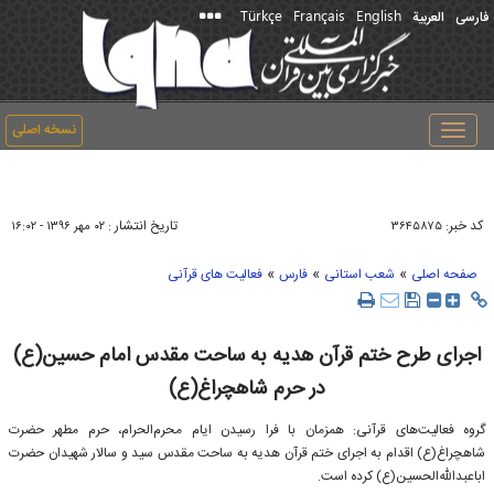
Türkçe
Français
English
فارسی
العربیة
نسخه اصلی
Toggle
navigation
کد خبر:
تاریخ انتشار :
۳۶۴۵۸۷۵
۰۲ مهر ۱۳۹۶ - ۱۶:۰۲
»
»
»
صفحه اصلی
شعب استانی
فارس
فعالیت های قرآنی
اجرای طرح ختم قرآن هدیه به ساحت مقدس امام حسین(ع)
در حرم شاهچراغ(ع)
گروه فعالیت‌های قرآنی: همزمان با فرا رسیدن ایام‌ محرم‌الحرام، حرم مطهر حضرت
شاهچراغ(ع) اقدام به اجرای ختم قرآن هدیه به ساحت مقدس سید و سالار شهیدان حضرت
اباعبدالله‌الحسین(ع) كرده است.