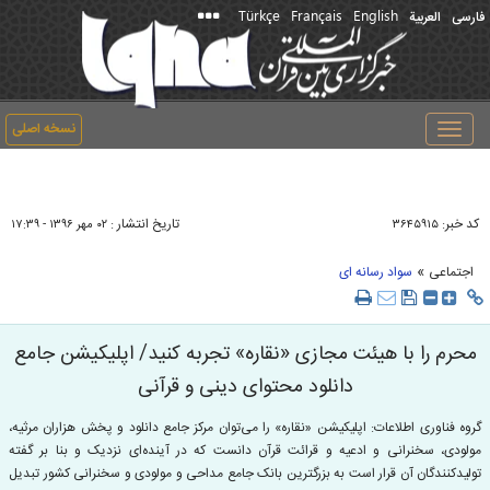
Türkçe
Français
English
فارسی
العربیة
نسخه اصلی
Toggle
navigation
کد خبر:
تاریخ انتشار :
۳۶۴۵۹۱۵
۰۲ مهر ۱۳۹۶ - ۱۷:۳۹
»
اجتماعی
سواد رسانه ای
محرم را با هیئت مجازی «نقاره» تجربه کنید/ اپلیکیشن جامع
دانلود محتوای دینی و قرآنی
گروه فناوری اطلاعات: اپلیکیشن «نقاره» را می‌توان مرکز جامع دانلود و پخش هزاران مرثیه،
مولودی، سخنرانی و ادعیه و قرائت قرآن دانست که در آینده‌ای نزدیک و بنا بر گفته
تولیدکنندگان آن قرار است به بزرگترین بانک جامع مداحی و مولودی و سخنرانی کشور تبدیل