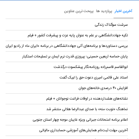
آخرین اخبار
پربازدید ها
پربحث ترین عناوین
سرشت سوگناک زندگی
تکیه جهاددانشگاهی بر علم به عنوان پایه عزت و پیشرفت کشور + فیلم
بررسی دستاوردها و برنامه‌های آتی جهاددانشگاهی در برنامه «ایران ما» از رادیو ایران
پایان حماسه‌ اربعین حسینی؛ پیروزی قدرت نرم ایمان بر تسلیحات استکبار
ابوالقاسم قاسم‌زاده روزنامه‌نگار پیشکسوت درگذشت
استاد علی قائمی امیری دعوت حق را لبیک گفت
افزایش ۴۰ درصدی خانه‌های جوان
نشانه‌های هشداردهنده در اوقات فراغت نوجوانان + فیلم
نماهنگ «نوبت منه» با صدای عبدالرضا هلالی منتشر شد
اعلام برنامه امتحانات جبرانی ویژه غایبان موجه چهار استان جنوبی
آخرین مهلت ثبت‌نام همایش‌های آموزشی حسابداری مالياتی