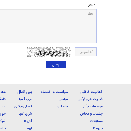
* نظر
فعالیت قرآنی
سیاست و اقتصاد
بین الملل
معا
فعالیت های قرآنی
سیاسی
غرب آسیا
دانش
موسسات قرآنی
اقتصادی
آسیای مرکزی
اندی
جلسات و محافل
شرق آسیا
حوزه
مسابقات
آفریقا
شبکه
چهره‌ها
اروپا
جامع