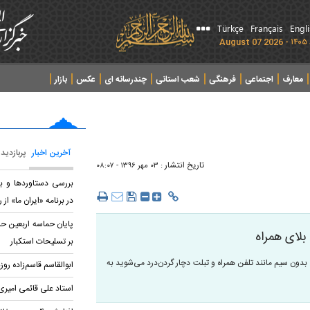
Türkçe
Français
Engl
معارف
اجتماعی
فرهنگی
شعب استانی
چندرسانه ای
عکس
بازار
آخرین اخبار
پربازدید
تاریخ انتشار :
۰۳ مهر ۱۳۹۶ - ۰۸:۰۷
بررسی دستاوردها و بر
در برنامه «ایران ما» از ر
پایان حماسه‌ اربعین ح
بلای همراه
بر تسلیحات استکبار
 بدون سیم مانند تلفن همراه و تبلت دچار گردن‌درد می‌شوید به
ابوالقاسم قاسم‌زاده ر
استاد علی قائمی امیر