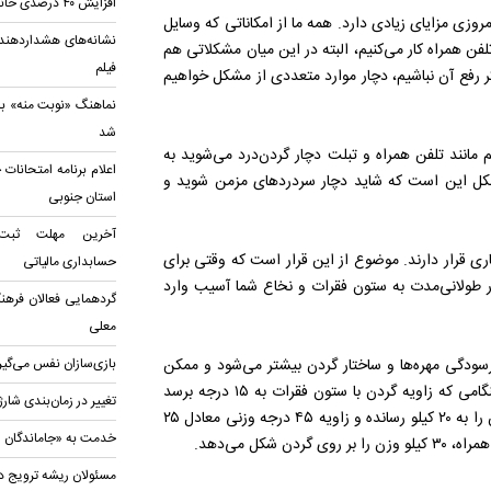
افزایش ۴۰ درصدی خانه‌های جوان
روزی مزایای زیادی دارد. همه ما از امکاناتی که وسایل
نشانه‌های هشداردهنده
تلفن همراه کار می‌کنیم، البته در این میان مشکلاتی هم
فیلم
کر رفع آن نباشیم، دچار موارد متعددی از مشکل خواهیم
نماهنگ «نوبت منه» با
شد
 مانند تلفن همراه و تبلت دچار گردن‌درد می‌شوید به
اعلام برنامه امتحانات 
مشکل این است که شاید دچار سردردهای مزمن شوید و
استان جنوبی
آخرین مهلت ثبت‌
تلا به این بیماری قرار دارند. موضوع از این قرار است که وقتی برای
حسابداری مالياتی
در طولانی‌مدت به ستون فقرات و نخاع شما آسیب وارد
گردهمایی فعالان فرهنگ
معلی
ودگی مهر‌ه‌ها و ساختار گردن بیشتر می‌شود و ممکن
بازی‌سازان نفس می‌گیر
است سردرد، گردن درد، دست درد و بی‌حسی هم به‌وجود آید. هنگامی که زاویه گردن با ستون فقرات به ۱۵ درجه برسد
تغییر در زمان‌بندی شارژ
این وزن معادل ۱۴ کیلو خواهد شد، افزایش زاویه به ۳۰ درجه، وزن را به ۲۰ کیلو رسانده و زاویه ۴۵ درجه وزنی معادل ۲۵
خدمت به «جاماندگان ار
مسئولان ریشه ترویج د