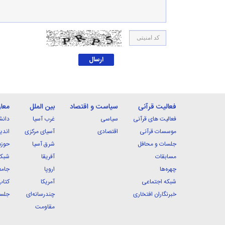
فعالیت قرآنی
سیاست و اقتصاد
بین الملل
معا
فعالیت های قرآنی
سیاسی
غرب آسیا
دانش
موسسات قرآنی
اقتصادی
آسیای مرکزی
اندی
جلسات و محافل
شرق آسیا
حوزه
مسابقات
آفریقا
شبکه
چهره‌ها
اروپا
جامع
شبکه اجتماعی
آمریکا
کتاب
خبرنگاران افتخاری
چندرسانه‌ای
جلسا
مقاومت