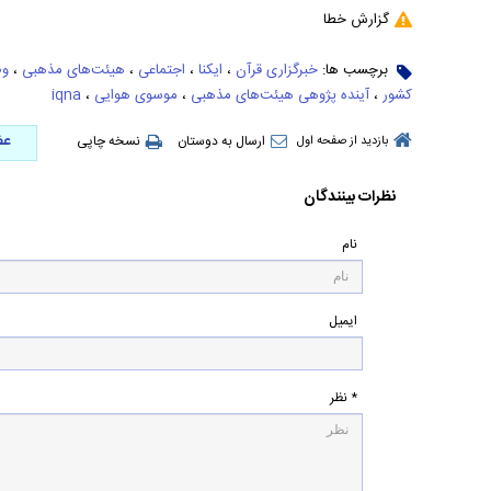
گزارش خطا
برچسب ها:
خبرگزاری قرآن
،
ایکنا
،
اجتماعی
،
هیئت‌های مذهبی
،
وض
کشور
،
آینده پژوهی هیئت‌های مذهبی
،
موسوی هوایی
،
iqna
عض
ارسال به دوستان
نسخه چاپی
بازدید از صفحه اول
نظرات بینندگان
نام
ایمیل
* نظر