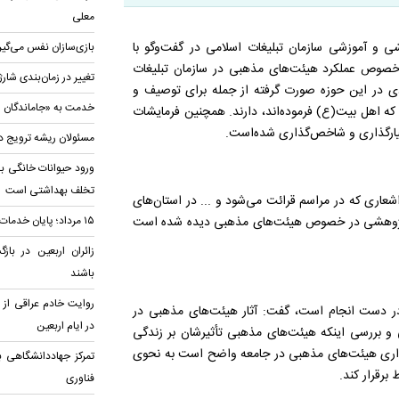
معلی
و آموزشی سازمان تبلیغات اسلامی در گفت‌وگو با
بازی‌سازان نفس می‌گیر
 خصوص عملکرد هیئت‌های مذهبی در سازمان تبلیغات
تغییر در زمان‌بندی شارژ
 در این حوزه صورت گرفته از جمله برای توصیف و
خدمت به «جاماندگان ار
ه اهل بیت(ع) فرموده‌اند، دارند. همچنین فرمایشات
عیارگذاری و شاخص‌گذاری شده‌است.
مسئولان ریشه ترویج د
ورود حیوانات خانگی به
تخلف بهداشتی است
عاری که در مراسم قرائت می‌شود و ... در استان‌های
م پژوهشی در خصوص هیئت‌های مذهبی دیده شده است
۱۵ مرداد؛ پایان خدمات اربعین در مرزها
زائران اربعین در باز
باشند
روایت خادم عراقی ا
دست انجام است، گفت: آثار هیئت‌های مذهبی در
در ایام اربعین
و بررسی اینکه هیئت‌های مذهبی تأثیرشان بر زندگی
ذاری هیئت‌های مذهبی در جامعه واضح است به نحوی
تمرکز جهاددانشگاهی ب
برقرار کند.
فناوری