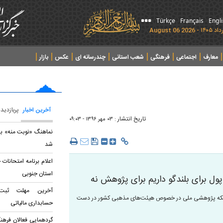
Türkçe
Français
Engl
معارف
اجتماعی
فرهنگی
شعب استانی
چندرسانه ای
عکس
بازار
آخرین اخبار
پربازدید
تاریخ انتشار :
۰۳ مهر ۱۳۹۶ - ۰۹:۰۳
نماهنگ «نوبت منه» با
شد
اعلام برنامه امتحانات 
استان جنوبی
ل برای بلند‌گو داریم برای پژوهش نه
آخرین مهلت ثبت‌
ه اینکه پژوهشی ملی در خصوص هیئت‌های مذهبی کشور در دست
حسابداری مالياتی
گردهمایی فعالان فرهنگ