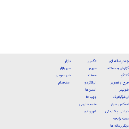
چندرسانه ای
عکس
بازار
گزارش و مستند
خبری
خبر بازار
گفتگو
مستند
خبر عمومی
طرح و تصویر
ایرانگردی
استخدام
فتوتیتر
استان‌ها
اینفوگرافیک
چهره ها
انعکاس اخبار
منابع خارجی
دیدنی و شنیدنی
شهروندی
مجله رایحه
دیگر رسانه ها