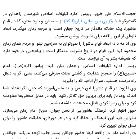
حجت‌الاسلام علی خیور، رییس اداره تبلیغات اسلامی شهرستان زاهدان در
گفت‌وگو با
خبرگزاری بین‌المللی قرآن(ایکنا)
از سیستان و بلوچستان، گفت: قیام
عاشورا، یک حادثه ماندگار در تاریخ جهان است و هرچه زمان می‎گذرد، ابعاد
تازه‌ای از این واقعه برای بشریت روشن می‎شود.
وی ادامه داد: ابعاد قیام عاشورا را نمی‌توان به سرزمین نینوا و مردم همان زمان
محدود کرد؛ این قیام در تاریخ بشریت ماندگار است و پیام‌هایی در خود دارد
که همیشه بشر به آن نیازمند است.
رییس اداره تبلیغات اسلامی زاهدان بیان کرد: پیامبر اکرم(ص)، امام
حسین(ع) را مصباح هدایت و کشتی نجات معرفی می‌کنند؛ یعنی اگر به دنبال
راه درست هستید، سراغ اباعبدالله را بگیرید.
وی افزود: در قیام عاشورا این درس را به ما می‌آموزند که حتی اگر تعداد شما
اندک بود، باز باید برای برپایی حق تلاش کنید. باید در مقابل سختی‌ها مقاومت
کرد و برای رسوا کردن باطل، مجاهدت داشته باشیم.
خیور اظهار کرد: فرهنگ عاشورایی از نسل جوان، سرباز امام زمان می‌سازد،
بنابراین باید این فرهنگ را حفظ کرد و در هر دوره‌ای، حقیقت عاشورا را برای
نسل جوان تبیین کرد.
وی ادامه داد: در واقعه کربلا حضور جوانان بسیار جلب توجه می‌کند. جوانانی