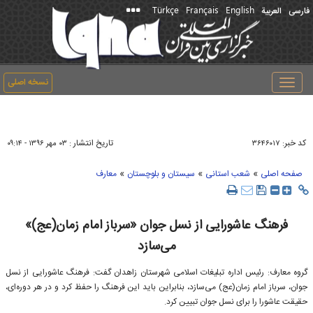
Türkçe
Français
English
فارسی
العربیة
نسخه اصلی
Toggle
navigation
کد خبر:
تاریخ انتشار :
۳۶۴۶۰۱۷
۰۳ مهر ۱۳۹۶ - ۰۹:۱۴
»
»
»
صفحه اصلی
شعب استانی
سیستان و بلوچستان
معارف
فرهنگ عاشورایی از نسل جوان «سرباز امام زمان(عج)»
می‌سازد
گروه معارف: رئیس اداره تبلیغات اسلامی شهرستان زاهدان گفت: فرهنگ عاشورایی از نسل
جوان، سرباز امام زمان(عج) می‌سازد، بنابراین باید این فرهنگ را حفظ کرد و در هر دوره‌ای،
حقیقت عاشورا را برای نسل جوان تبیین کرد.