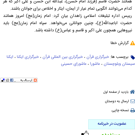
همانند حضرت قاسم (فرزند امام حسن)، عبدالله ابن حسن و علی اکبر که هر
کدام می‌توانند الگویی تمام عیار از ایمان، ایثار و اخلاص برای جوانان باشند.
رییس اداره تبلیغات اسلامی زاهدان بیان کرد: امام زمان(عج) امروز همانند
حضرت اباعبدالله(ع)، چنین جوانانی می‌خواهد. سپاه امام زمان(عج) باید
نیروهایی همچون علی اکبر و قاسم و عباس(ع) داشته باشد.
گزارش خطا
برچسب ها:
خبرگزاری قرآن
،
خبرگزاری بین المللی قرآن
،
خبرگزاری ایکنا
،
ایکنا
سیستان وبلوچستان
،
عاشورا
،
عاشورای حسینی
بازدید از صفحه اول
ارسال به دوستان
نسخه چاپی
عضویت در خبرنامه