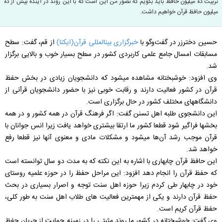
تربیت ده میلیون حافظ باید بگویم که تصور من این است که با این روند در آینده بیش از ده
میلیون حافظ قرآن خواهیم داشت.
حسین دخترزر در گفت‌وگو با
خبرگزاری بین‎المللی قرآن(ایکنا)
از قم، گفت: سطح
مسابقات امسال جامع علمی کاربردی کشور در سطح بسیار خوب و بالایی برگزار
شد.
وی افزود: خوشبختانه مشاهده می‎شود که دانشجویان زیادی در بخش حفظ
قرآن در کشور فعالیت دارند و رقابت خوبی نیز با حضور دانشجویان قرآنی از
دانشگاه‎های مختلف کشور در حال برگزاری است.
این دانشجوی طلبه اهل تسنن گفت: اگر فرهنگ قرآن در همه کشور و در همه
بخش‎ها فراگیر شود قطعا کشور ما ارتقا بیشتری خواهد یافت زیرا انس جوانان با
قرآن موجب رشد آن‌ها می‎شود و مشکلات مادی و معنوی آنها نیز قطعا رفع
خواهد شد.
این حافظ قرآن چابهاری با اشاره به این نکته که به مدت دو سال توانسته است
که حفظ قرآن را انجام دهد افزود: این مراحل حفظ را در حوزه علمیه روستای
خود در چابهار طی کردم زیرا حوزه اهل سنت توجه و اصرار بسیاری در بحث
حفظ قرآن دارند و یکی از مهمترین فعالیت های طلاب اهل سنت به طور کلی،
حفظ قرآن کریم است.
وی گفت: خوشبختانه در کشور ما روند مثبتی را در زمینه حمایت از جریان حفظ