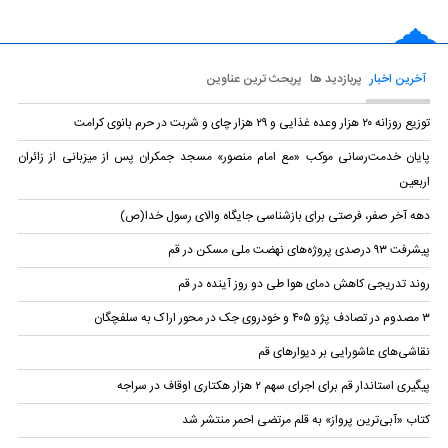
آخرین اخبار
پربازدید ها
پربحث ترین عناوین
توزیع روزانه ۲۰ هزار وعده غذایی و ۲۹ هزار چای و شربت در حرم بانوی کرامت
پایان خدمت‌رسانی موکب «مع امام منصور» مسجد جمکران پس از میزبانی از زائران
اربعین
دهه آخر صفر، فرصتی برای بازشناسی جایگاه والای رسول خدا(ص)
پیشرفت ۹۳ درصدی پروژه‌های نهضت ملی مسکن در قم
روند تدریجی کاهش دمای هوا طی دو روز آینده در قم
۳ مصدوم در تصادف پژو ۴۰۵ و خودروی جک در محور اراک به سلفچگان
نقاشی‌های عاشورایی بر دیوار‌های قم
پیگیری استاندار قم برای اجرای سهم ۲ هزار هکتاری اوقاف در سراجه
کتاب «آبی‌ترین پرواز» به قلم مرتضی احمر منتشر شد