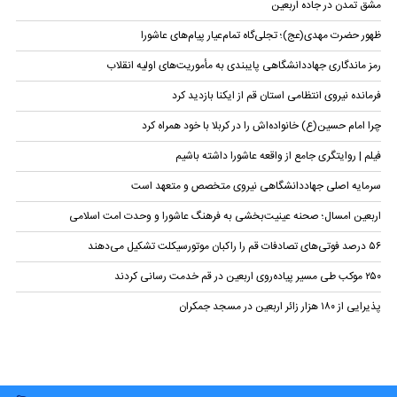
مشق تمدن در جاده اربعین
ظهور حضرت مهدی(عج)؛ تجلی‌گاه تمام‌عیار پیام‌های عاشورا
رمز ماندگاری جهاددانشگاهی پایبندی به مأموریت‌های اولیه انقلاب
فرمانده نیروی انتظامی استان قم از ایکنا بازدید کرد
چرا امام حسین(ع) خانواده‌اش را در کربلا با خود همراه کرد
فیلم | روایتگری جامع از واقعه عاشورا داشته باشیم
سرمایه اصلی جهاددانشگاهی نیروی متخصص و متعهد است
اربعین امسال؛ صحنه عینیت‌بخشی به فرهنگ عاشورا و وحدت امت اسلامی
۵۶ درصد فوتی‌های تصادفات قم را راکبان موتورسیکلت تشکیل می‌دهند
۲۵۰ موکب طی مسیر پیاده‌روی اربعین در قم خدمت رسانی کردند
پذیرایی از ۱۸۰ هزار زائر اربعین در مسجد جمکران