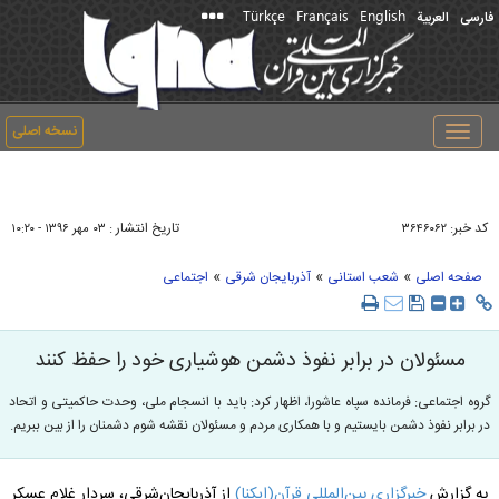
Türkçe
Français
English
فارسی
العربیة
نسخه اصلی
Toggle
navigation
کد خبر:
تاریخ انتشار :
۳۶۴۶۰۶۲
۰۳ مهر ۱۳۹۶ - ۱۰:۲۰
»
»
»
صفحه اصلی
شعب استانی
آذربایجان شرقی
اجتماعی
مسئولان در برابر نفوذ دشمن هوشیاری خود را حفظ کنند
گروه اجتماعی: فرمانده سپاه عاشورا، اظهار کرد: باید با انسجام ملی، وحدت حاکمیتی و اتحاد
در برابر نفوذ دشمن بایستیم و با همکاری مردم و مسئولان نقشه شوم دشمنان را از بین ببریم.
به گزارش
خبرگزاری بین‌المللی قرآن(ایکنا)
از آذربایجان‌شرقی، سردار غلام عسکر