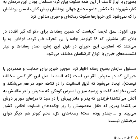
بصیری با ابراز تأسف از این همه سکوت بیان کرد: مسلمان بودن این مردمان به
کنار، شهروند یک کشور عضو مجامع جهانی بودنشان پیش کش، انسان بودنشان
را که نمی‌شود لای خروارها سکوت رسانه‌ای و خبری مدفون کرد.
وی افزود: عمق فاجعه آنجاست که همین رسانه‌ها برای «کوالا» گیر افتاده در
بالای تایر ماشینی که ۱۶ کیلومتر جاده را بی تحرک طی کرده، غوغایی به پا
می‌کنند که استرس این حیوان در طول این زمان، صدر رسانه‌ها و تیتر
نشست‌های خبری با انواع کارشناسان مختلف می‌شود.
مسئول سازمان بسیج رسانه اظهار کرد: موجی خبری برای حمایت و همدردی با
حیوانی که در معرض انقراض است (که البته با اصل این کار کسی مخالف
نیست)، ایجاد می‌شود که قایق انسانیت را در تلاطم خود در هم می‌شکند و
کسی نخواهد گفت و پرسید میزان استرس کودکی که مادرش را در مقابلش به
آتش می‌کشند! فرزندی که پدر و مادر پیرش را در سبد تا مرزهای دور بر دوش
می‌کشد! پدری که طفل معصومش را زیر چکمه‌های قساوت نظامی کشور
می‌بیند و ....چقدر بوده است! رسانه‌های لال، تخم کبوتر هم دیگر دوای
مرضشان نیست!
گزارش خطا