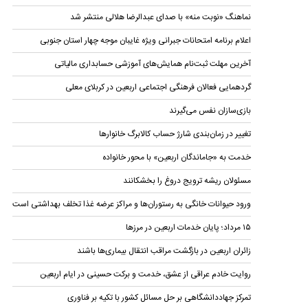
نماهنگ «نوبت منه» با صدای عبدالرضا هلالی منتشر شد
اعلام برنامه امتحانات جبرانی ویژه غایبان موجه چهار استان جنوبی
آخرین مهلت ثبت‌نام همایش‌های آموزشی حسابداری مالياتی
گردهمایی فعالان فرهنگی اجتماعی اربعین در کربلای معلی
بازی‌سازان نفس می‌گیرند
تغییر در زمان‌بندی شارژ حساب کالابرگ خانوار‌ها
خدمت به «جاماندگان اربعین» با محور خانواده
مسئولان ریشه ترویج دروغ را بخشکانند
ورود حیوانات خانگی به رستوران‌ها و مراکز عرضه غذا تخلف بهداشتی است
۱۵ مرداد؛ پایان خدمات اربعین در مرزها
زائران اربعین در بازگشت مراقب انتقال بیماری‌ها باشند
روایت خادم عراقی از عشق، خدمت و برکت حسینی در ایام اربعین
تمرکز جهاددانشگاهی بر حل مسائل کشور با تکیه بر فناوری