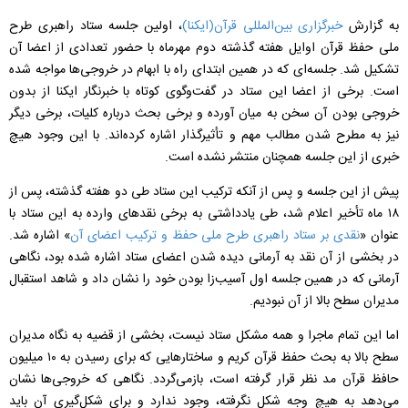
به گزارش
خبرگزاری بین‌المللی قرآن(ایکنا)
، اولین جلسه ستاد راهبری طرح
ملی حفظ قرآن اوایل هفته گذشته دوم مهرماه با حضور تعدادی از اعضا آن
تشکیل شد. جلسه‌ای که در همین ابتدای راه با ابهام در خروجی‌ها مواجه شده
است. برخی از اعضا این ستاد در گفت‌وگوی کوتاه با خبرنگار ایکنا از بدون
خروجی بودن آن سخن به میان آورده و برخی بحث درباره کلیات، برخی دیگر
نیز به مطرح شدن مطالب مهم و تأثیرگذار اشاره کرده‌اند. با این وجود هیچ
خبری از این جلسه همچنان منتشر نشده است.
پیش از این جلسه و پس از آنکه ترکیب این ستاد طی دو هفته گذشته، پس از
۱۸ ماه تأخیر اعلام شد، طی یادداشتی به برخی نقدهای وارده به این ستاد با
عنوان «
نقدی بر ستاد راهبری طرح ملی حفظ و ترکیب اعضای آن
» اشاره شد.
در بخشی از آن نقد به آرمانی دیده شدن اعضای ستاد اشاره شده بود، نگاهی
آرمانی که در همین جلسه اول آسیب‌زا بودن خود را نشان داد و شاهد استقبال
مدیران سطح بالا از آن نبودیم.
اما این تمام ماجرا و همه مشکل ستاد نیست، بخشی از قضیه به نگاه مدیران
سطح بالا به بحث حفظ قرآن کریم و ساختارهایی که برای رسیدن به ۱۰ میلیون
حافظ قرآن مد نظر قرار گرفته است، بازمی‌گردد. نگاهی که خروجی‌ها نشان
می‌دهد به هیچ وجه شکل نگرفته، وجود ندارد و برای شکل‌گیری آن باید