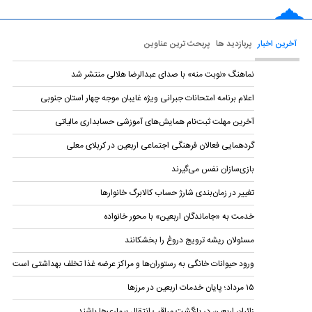
آخرین اخبار
پربازدید ها
پربحث ترین عناوین
نماهنگ «نوبت منه» با صدای عبدالرضا هلالی منتشر شد
اعلام برنامه امتحانات جبرانی ویژه غایبان موجه چهار استان جنوبی
آخرین مهلت ثبت‌نام همایش‌های آموزشی حسابداری مالياتی
گردهمایی فعالان فرهنگی اجتماعی اربعین در کربلای معلی
بازی‌سازان نفس می‌گیرند
تغییر در زمان‌بندی شارژ حساب کالابرگ خانوار‌ها
خدمت به «جاماندگان اربعین» با محور خانواده
مسئولان ریشه ترویج دروغ را بخشکانند
ورود حیوانات خانگی به رستوران‌ها و مراکز عرضه غذا تخلف بهداشتی است
۱۵ مرداد؛ پایان خدمات اربعین در مرزها
زائران اربعین در بازگشت مراقب انتقال بیماری‌ها باشند