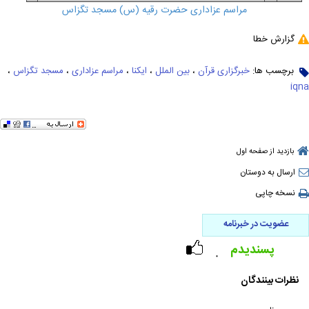
مراسم عزاداری حضرت رقیه (س) مسجد تگزاس
گزارش خطا
برچسب ها:
خبرگزاری قرآن
،
بین الملل
،
ایکنا
،
مراسم عزاداری
،
مسجد تگزاس
،
iqna
بازدید از صفحه اول
ارسال به دوستان
نسخه چاپی
عضویت در خبرنامه
پسندیدم
۰
نظرات بینندگان