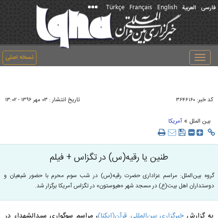
Türkçe
Français
English
فارسی
العربیة
نسخه اصلی
Toggle
navigation
کد خبر:
تاریخ انتشار :
۳۶۴۶۱۶۰
۰۳ مهر ۱۳۹۶ - ۱۳:۰۲
»
بین الملل
آمریکا
طنین یا رقیه(س) در تگزاس + فیلم
گروه بین‌الملل: مراسم عزاداری حضرت رقیه(س) در شب سوم محرم با حضور شیعیان و
دوستداران اهل بیت(ع) در مسجد شهر «هیوستون» در تگزاس آمریکا برگزار شد.
به گزارش
خبرگزاری بین‌المللی قرآن(ایکنا)
، مراسم سوگواری سیدالشهداء در