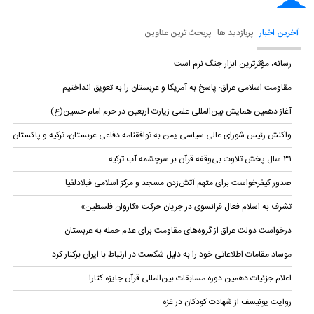
آخرین اخبار
پربازدید ها
پربحث ترین عناوین
رسانه، مؤثرترین ابزار جنگ نرم است
مقاومت اسلامی عراق: پاسخ به آمریکا و عربستان را به تعویق انداختیم
آغاز دهمین همایش بین‌المللی علمی زیارت اربعین در حرم امام حسین(ع)
واکنش رئیس شورای عالی سیاسی یمن به توافقنامه دفاعی عربستان، ترکیه و پاکستان
۳۱ سال پخش تلاوت بی‌وقفه قرآن بر سرچشمه آب ترکیه
صدور کیفرخواست برای متهم آتش‌زدن مسجد و مرکز اسلامی فیلادلفیا
تشرف به اسلام فعال فرانسوی در جریان حرکت «کاروان فلسطین»
درخواست دولت عراق از گروه‌های مقاومت برای عدم حمله به عربستان
موساد مقامات اطلاعاتی خود را به دلیل شکست در ارتباط با ایران برکنار کرد
اعلام جزئیات دهمین دوره‌ مسابقات بین‌المللی قرآن جایزه کتارا
روایت یونیسف از شهادت کودکان در غزه