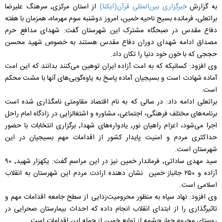
به گزارش
خبرگزاری بین‌المللی قرآن(ایکنا)
از استان مرکزی٬ سرهنگ علیرضا
براتعلی، فرمانده بسیج ناحیه خمین، امروز دوشنبه سوم مهرماه، همزمان با هفته
دفاع مقدس در صبحگاه مشترک این شهرستان گفت: شهدای مدافع حرم
مصداق ادامه شهدای دوران دفاع مقدس هستند به خصوص شهید محسن
حججی که با خون خود دنیا را تکان داد.
وی افزود: کسانیکه که به امت آزاده ایران توهین می‌کنند بدانند که این امت
آماده شهادت است و بسیجیان آماده پاسخ به یاوه‌گویی‌های آنها با مشت محکم
است.
براتعلی ادامه داد: در سالی که به نام اقتصاد مقاومتی نامگذاری شده است
برنامه‌های مختلف فرهنگی، اجتماعی، مشاوره و اشتغالزایی در زادگاه امام راحل
اجرا می‌شود، اعزام راهیان نور٬ یادواره‌های شهدا٬ برگزاری انتخابات با حضور
حداکثری مردم و امنیت پایدار کشور از اقدامات مهم بسیجیان در این
شهرستان است.
سید مهدی ساداتی٬ فرماندار خمین نیز در این مراسم گفت: یکهزار شهید٬ ۹۰
آزاده و ۲۵۰ جانباز خمین نشان دهنده ارادت مردم این شهرستان به انقلاب
اسلامی است.
وی افزود: نهاد سپاه به منظور محرومیت‌زدایی از سطح جامعه اقدامات مهم و
تاثیرگذاری را از ابتدای انقلاب انجام داده که احداث بیمارستان صحرایی در
روستای محروم چهار چشمه از توابع خمین از جمله این اقدامات است.