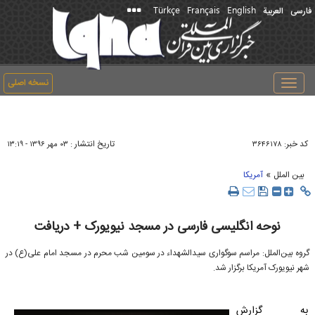
Türkçe
Français
English
فارسی
العربیة
نسخه اصلی
Toggle
navigation
کد خبر:
تاریخ انتشار :
۳۶۴۶۱۷۸
۰۳ مهر ۱۳۹۶ - ۱۳:۱۹
»
بین الملل
آمریکا
نوحه انگلیسی فارسی در مسجد نیویورک + دریافت
گروه بین‌الملل: مراسم سوگواری سیدالشهداء در سومین شب محرم در مسجد امام علی(ع) در
شهر نیویورک آمریکا برگزار شد.
به گزارش