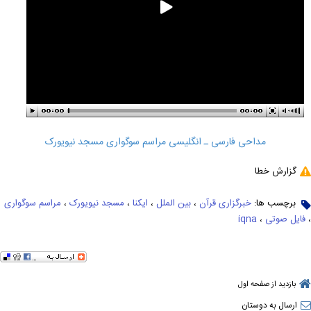
مداحی فارسی ـ انگلیسی مراسم سوگواری مسجد نیویورک
گزارش خطا
برچسب ها:
خبرگزاری قرآن
،
بین الملل
،
ایکنا
،
مسجد نیویورک
،
مراسم سوگواری
،
فایل صوتی
،
iqna
بازدید از صفحه اول
ارسال به دوستان