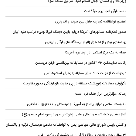
وزیر دفاع پاکستان: جهان اسلام علیه اسرائیل متحد شود
مفسر قرآن الجزایری درگذشت
امضای توافقنامه تجارت حلال بین سوئد و اندونزی
صدور قطع‌نامه سناتورهای آمریکا درباره پایان «جنگ غیرقانونی» ترامپ علیه ایران
بهره‌مندی بیش از ۸۱ هزار زائر از ایستگاه‌های قرآنی اربعین
حمله به یک مرکز اسلامی در اوهایوی آمریکا
رقابت نمایندگان ۱۳۳ کشور در مسابقات بین‌المللی قرآن عربستان
درخواست از دولت کانادا برای مقابله با بحران اسلام‌هراسی
دگرگونی معادلات ژئوپلتیک منطقه در پی قدرت بازدارندگی محور مقاومت
رسانه، مؤثرترین ابزار جنگ نرم است
مقاومت اسلامی عراق: پاسخ به آمریکا و عربستان را به تعویق انداختیم
آغاز دهمین همایش بین‌المللی علمی زیارت اربعین در حرم امام حسین(ع)
واکنش رئیس شورای عالی سیاسی یمن به توافقنامه دفاعی عربستان، ترکیه و پاکستان
۳۱ سال پخش تلاوت بی‌وقفه قرآن بر سرچشمه آب ترکیه + فیلم