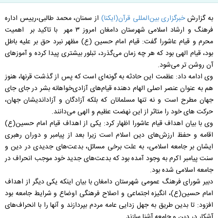
به گزارش
خبرگزاری بین‌المللی قرآن(ایکنا)
از سمنان، محمد طالبی،رییس اداره
فرهنگ و ارشاد اسلامی شهرستان دامغان امروز ۳ مهر با تاکید بر اهمیت
محرم و قیام عاشورا گفت: قیام امام حسین (ع) مظهر نبرد حق بر علیه باطل
بود، قیام الهی بود که هر چه زمان می­‌گذرد، تبلور بیشتری پیدا کرده و آموزهای
آن روشن تر می­‌شود.
وی ادامه داد: عظمت این حادثه به گونه‌ای است که پس از گذشت قرنها، هنوز
هم به عنوان عنصر اصلی الهام دهنده قیام‌های آزادی‌خواهانه بشر در جای جای
جهان مطرح است و نه تنها مسلمانان که بلکه آزادگان و آزاداندیشان جهان،
حرکت های خود را متاثر از این نهضت عظیم و الهی می‌دانند.
وی با بیان اهداف قیام عاشورا اظهار کرد: یکی از اهداف قیام امام حسین(ع)
اقامه و حفظ ارزش‌های دین اسلام است زیرا بعد از پیامبر و دوران رهبری
ایشان بر جامعه اسلامی، به علت برخی مسائل، بدعت‌های جدیدی در دین و
سنت پیامبر اکرم به وجود آمده بود که بدعت‌های جدید خود موجب انحراف در
جامعه اسلامی شده بود.
دبیر شورای فرهنگ عمومی شهرستان دامغان با بیان اینکه یکی دیگر از اهداف
امام حسین(ع)، انگیزه اجتماعی و اصلاح فرهنگی اوضاع و شرایط جامعه بود
افزود: تا بدین طریق به جهل زدایی عامه مردم بپردازند و آنها را با انحراف‌های
آشکار در دین و جامعه آشنا سازند.