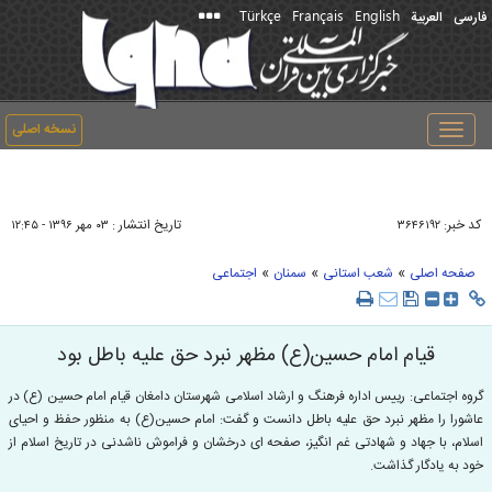
Türkçe
Français
English
فارسی
العربیة
نسخه اصلی
Toggle
navigation
کد خبر:
تاریخ انتشار :
۳۶۴۶۱۹۲
۰۳ مهر ۱۳۹۶ - ۱۲:۴۵
»
»
»
صفحه اصلی
شعب استانی
سمنان
اجتماعی
قیام امام حسین(ع) مظهر نبرد حق علیه باطل بود
گروه اجتماعی: رییس اداره فرهنگ و ارشاد اسلامی شهرستان دامغان قیام امام حسین (ع) در
عاشورا را مظهر نبرد حق علیه باطل دانست و گفت: امام حسین(ع) به منظور حفظ و احیاى
اسلام، با جهاد و شهادتی غم انگیز، صفحه ای درخشان و فراموش ناشدنی در تاریخ اسلام از
خود به یادگار گذاشت.