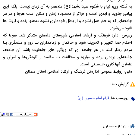
به گفته وی؛ قیام با شکوه سیدالشهدا(ع) منحصر به آن زمان نیست, بلکه این
پیامى جاوید و ابدى است و فراتر از محدوده زمان و مکان است هرجا و در هر
جامعه‌اى که به حق عمل نشود و از باطل خوددارى نشود بدعتها زنده و ارزش‌ها
نابود می‌شود.
رییس اداره فرهنگ و ارشاد اسلامی شهرستان دامغان متذکر شد: هرجا که
احکام خدا تغییر و تحریف شود و حاکمان و زمامداران بـا زور و ستمگرى بـا
مردم رفتار کنند در هر جامعه اى که ویژگى هاى جاهلیت باشد آن جامعه،
جامعه‌اى یزیدى بوده و مبارزه و مخالفت بـا مفاسد و آلودگى‌ها و آمران و
عاملان آنها کارى حـسینى است.
منبع: روابط عمومی اداره‌کل فرهنگ و ارشاد اسلامی استان سمنان
گزارش خطا
برچسب ها:
قیام امام حسین (ع)
بازدید از صفحه اول