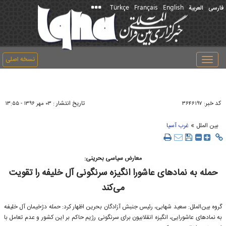
Türkçe
Français
English
فارسی
العربیة
نسخه اصلی
Toggle
navigation
کد خبر:
تاریخ انتشار :
۳۶۴۶۱۹۷
۰۳ مهر ۱۳۹۶ - ۱۳:۵۵
»
بین الملل
غرب آسیا
معارض سیاسی بحرینی:
حمله به نمادهای عاشورا انگیزه سرنگونی آل‌ خلیفه را تقویت
می‌کند
گروه بین‌الملل: سعید شهابی، رئیس جنبش آزادگان بحرین اظهار کرد: حمله دژخیمان آل‌ خلیفه
به نمادهای عاشورایی، انگیزه انقلابیون برای سرنگونی رژیم حاکم بر این کشور و عدم تعامل با