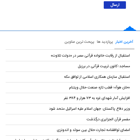
آخرین اخبار
پربازدید ها
پربحث ترین عناوین
استقبال از رقابت خانواده قرآنی مصر در «دولت تلاوت»
مساجد؛ کانون تربیت قرآنی در برزیل
استقبال سازمان همکاری اسلامی از توافق مکه
«خان هوآ»؛ قطب تازه صنعت حلال ویتنام
افزایش آمار شهدای غزه به ۷۳ هزار و ۳۸۴ نفر
وزیر دفاع پاکستان: جهان اسلام علیه اسرائیل متحد شود
مفسر قرآن الجزایری درگذشت
امضای توافقنامه تجارت حلال بین سوئد و اندونزی