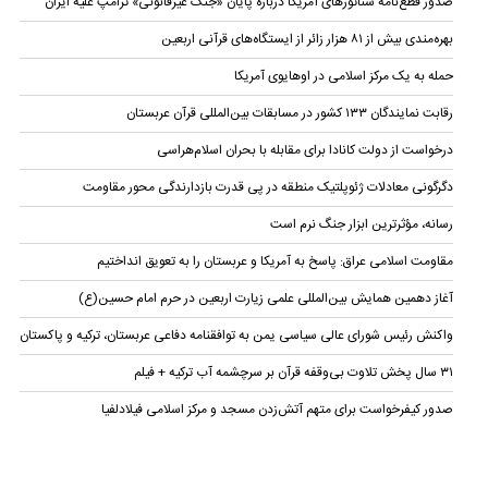
صدور قطع‌نامه سناتورهای آمریکا درباره پایان «جنگ غیرقانونی» ترامپ علیه ایران
بهره‌مندی بیش از ۸۱ هزار زائر از ایستگاه‌های قرآنی اربعین
حمله به یک مرکز اسلامی در اوهایوی آمریکا
رقابت نمایندگان ۱۳۳ کشور در مسابقات بین‌المللی قرآن عربستان
درخواست از دولت کانادا برای مقابله با بحران اسلام‌هراسی
دگرگونی معادلات ژئوپلتیک منطقه در پی قدرت بازدارندگی محور مقاومت
رسانه، مؤثرترین ابزار جنگ نرم است
مقاومت اسلامی عراق: پاسخ به آمریکا و عربستان را به تعویق انداختیم
آغاز دهمین همایش بین‌المللی علمی زیارت اربعین در حرم امام حسین(ع)
واکنش رئیس شورای عالی سیاسی یمن به توافقنامه دفاعی عربستان، ترکیه و پاکستان
۳۱ سال پخش تلاوت بی‌وقفه قرآن بر سرچشمه آب ترکیه + فیلم
صدور کیفرخواست برای متهم آتش‌زدن مسجد و مرکز اسلامی فیلادلفیا