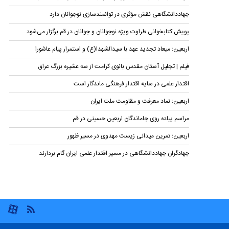
جهاددانشگاهی نقش مؤثری در توانمندسازی نوجوانان دارد
پویش کتابخوانی طراوت ویژه نوجوانان و جوانان در قم برگزار می‌شود
اربعین؛ میعاد تجدید عهد با سیدالشهدا(ع) و استمرار پیام عاشورا
فیلم | تجلیل آستان مقدس بانوی کرامت از سه عشیره بزرگ عراق
اقتدار علمی در سایه اقتدار فرهنگی ماندگار است
اربعین؛ نماد معرفت و مقاومت ملت ایران
مراسم پیاده روی جاماندگان اربعین حسینی در قم
اربعین؛ تمرین میدانی زیست مهدوی در مسیر ظهور
جهادگران جهاددانشگاهی در مسیر اقتدار علمی ایران گام بردارند