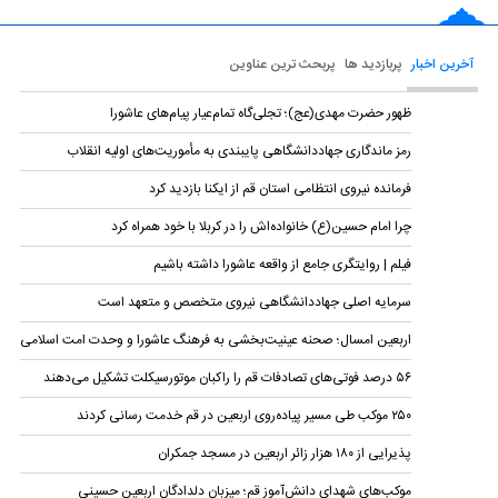
آخرین اخبار
پربازدید ها
پربحث ترین عناوین
ظهور حضرت مهدی(عج)؛ تجلی‌گاه تمام‌عیار پیام‌های عاشورا
رمز ماندگاری جهاددانشگاهی پایبندی به مأموریت‌های اولیه انقلاب
فرمانده نیروی انتظامی استان قم از ایکنا بازدید کرد
چرا امام حسین(ع) خانواده‌اش را در کربلا با خود همراه کرد
فیلم | روایتگری جامع از واقعه عاشورا داشته باشیم
سرمایه اصلی جهاددانشگاهی نیروی متخصص و متعهد است
اربعین امسال؛ صحنه عینیت‌بخشی به فرهنگ عاشورا و وحدت امت اسلامی
۵۶ درصد فوتی‌های تصادفات قم را راکبان موتورسیکلت تشکیل می‌دهند
۲۵۰ موکب طی مسیر پیاده‌روی اربعین در قم خدمت رسانی کردند
پذیرایی از ۱۸۰ هزار زائر اربعین در مسجد جمکران
موکب‌های شهدای دانش‌آموز قم؛ میزبان دلدادگان اربعین حسینی